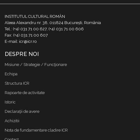
INSTITUTUL CULTURAL ROMÂN
Aleea Alexandru nr. 38, 011824 București, România
Tel.: (+4) 031 71 00 627, (+4) 031 71 00 606
Fax: (+4) 031 71 00 607
E-mail: icr@icr.ro
DESPRE NOI
Misiune / Strategie / Funcţionare
Echipa
Structura ICR
Rapoarte de activitate
Istoric
Declaraţii de avere
Achizitii
Nota de fundamentare cladire ICR
Contact