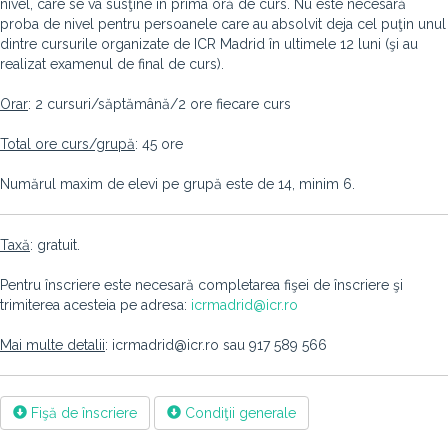
nivel, care se va susţine în prima oră de curs. Nu este necesară
proba de nivel pentru persoanele care au absolvit deja cel puţin unul
dintre cursurile organizate de ICR Madrid în ultimele 12 luni (şi au
realizat examenul de final de curs).
Orar
: 2 cursuri/săptămână/2 ore fiecare curs
Total ore curs/grupă
: 45 ore
Numărul maxim de elevi pe grupă este de 14, minim 6.
Taxă
: gratuit.
Pentru înscriere este necesară completarea fişei de înscriere şi
trimiterea acesteia pe adresa:
icrmadrid@icr.ro
Mai multe detalii
: icrmadrid@icr.ro sau 917 589 566
Fişă de înscriere
Condiţii generale