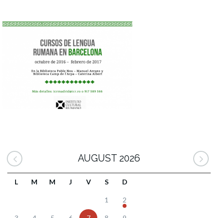
AUGUST 2026
L
M
M
J
V
S
D
1
2
3
4
5
6
7
8
9