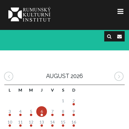
AUGUST 2026
L
M
M
J
V
S
D
1
2
3
4
5
6
7
8
9
10
11
12
13
14
15
16