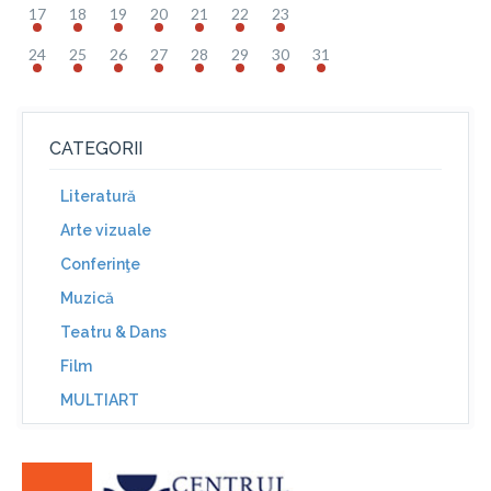
17
18
19
20
21
22
23
24
25
26
27
28
29
30
31
CATEGORII
Literatură
Arte vizuale
Conferinţe
Muzică
Teatru & Dans
Film
MULTIART