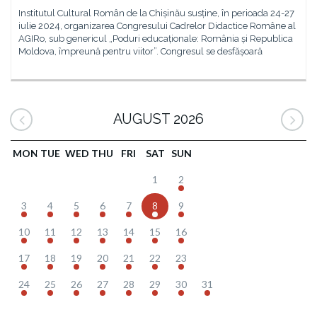
Institutul Cultural Român de la Chișinău susține, în perioada 24-27
iulie 2024, organizarea Congresului Cadrelor Didactice Române al
AGIRo, sub genericul „Poduri educaționale: România și Republica
Moldova, împreună pentru viitor”. Congresul se desfășoară
AUGUST 2026
MON
TUE
WED
THU
FRI
SAT
SUN
1
2
3
4
5
6
7
8
9
10
11
12
13
14
15
16
17
18
19
20
21
22
23
24
25
26
27
28
29
30
31