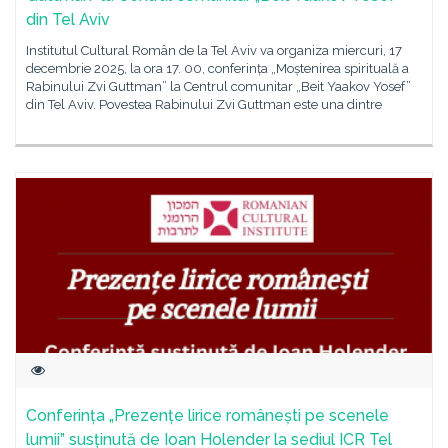
din Tel Aviv
Institutul Cultural Român de la Tel Aviv va organiza miercuri, 17
decembrie 2025, la ora 17. 00, conferința „Moștenirea spirituală a
Rabinului Zvi Guttman” la Centrul comunitar „Beit Yaakov Yosef”
din Tel Aviv. Povestea Rabinului Zvi Guttman este una dintre
Conferința „Prezențe lirice românești pe scenele
lumii” susținută de Ioan Holender la sediul ICR Tel