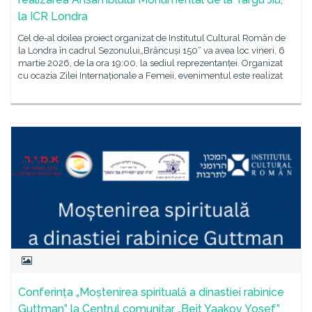
la ICR Londra
Cel de-al doilea proiect organizat de Institutul Cultural Român de
la Londra în cadrul Sezonului„Brâncuși 150“ va avea loc vineri, 6
martie 2026, de la ora 19:00, la sediul reprezentanței. Organizat
cu ocazia Zilei Internaționale a Femeii, evenimentul este realizat
Conferința „Moștenirea spirituală a dinastiei rabinice
Guttman” la Centrul comunitar „Beit Yaakov Yosef”