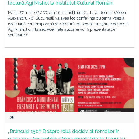
lectură Agi Mishol la Institutul Cultural Român
Marţi, 27 martie 2007, ora 18, la Institutul Cultural Român (Aleea
Alexandru 38, Bucureşti) va avea loc conferinţa cu tema Poezia
israeliană contemporană şi o lectură de poezie, susţinute de poeta
Agi Mishol din Israel. Poemele autoarei vor fi prezentate de
scriitoarele
„Brâncuși 150“: Despre rolul decisiv al femeilor în
realizarea Ansamblului Monumental de la Târgu Jiu,