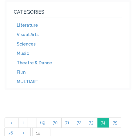
CATEGORIES
Literature
Visual Arts
Sciences
Music
Theatre & Dance
Film
MULTIART
1
|
69
70
71
72
73
74
75
76