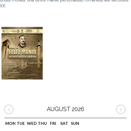
ținută morală, una dintre marile personalități românești ale secolului
XX.
AUGUST 2026
MON
TUE
WED
THU
FRI
SAT
SUN