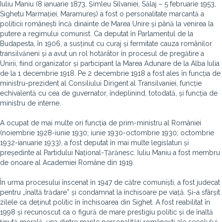
Iuliu Maniu (8 ianuarie 1873, Șimleu Silvaniei, Sălaj – 5 februarie 1953,
Sighetu Marmației, Maramureș) a fost o personalitate marcantă a
politicii românești încă dinainte de Marea Unire și până la venirea la
putere a regimului comunist. Ca deputat în Parlamentul de la
Budapesta, în 1906, a susținut cu curaj și fermitate cauza românilor
transilvăneni și a avut un rol hotărâtor în procesul de pregătire a
Unirii, fiind organizator și participant la Marea Adunare de la Alba Iulia
de la 1 decembrie 1918. Pe 2 decembrie 1918 a fost ales în funcția de
ministru-prezident al Consiliului Dirigent al Transilvaniei, funcție
echivalentă cu cea de guvernator, îndeplinind, totodată, și funcția de
ministru de interne.
A ocupat de mai multe ori funcția de prim-ministru al României
(noiembrie 1928-iunie 1930; iunie 1930-octombrie 1930; octombrie
1932-ianuarie 1933), a fost deputat în mai multe legislaturi și
președinte al Partidului Național-Țărănesc. Iuliu Maniu a fost membru
de onoare al Academiei Române din 1919.
În urma procesului înscenat în 1947 de către comuniști, a fost judecat
pentru „înaltă trădare” și condamnat la închisoare pe viață. Și-a sfârșit
zilele ca deținut politic în închisoarea din Sighet. A fost reabilitat în
1998 și recunoscut ca o figură de mare prestigiu politic și de înaltă