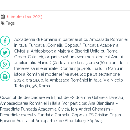
6 September 2023
Tags
Accademia di Romania în parteneriat cu Ambasada României
în Italia, Fundația „Corneliu Coposu”, Fundația Academia
Civică și Arhiepiscopia Majoră a Bisericii Unite cu Roma,
Greco-Catolică, organizează un eveniment dedicat Anului
Jubiliar Iuliu Maniu (150 de ani de la naștere și 70 de ani de la
trecerea sa în eternitate). Conferința „Rolul lui Iuliu Maniu în
istoria României moderne” va avea loc pe 19 septembrie
2023, ora 19.00, la Ambasada României în Italia, Via Nicolo
Tartaglia, 36, Roma.
Cuvântul de deschidere va fi ținut de ES doamna Gabriela Dancău,
Ambasadoarea României în Italia. Vor participa: Ana Blandiana –
Președinte Fundația Academia Civică, Ion-Andrei Gherasim –
Președinte executiv Fundația Corneliu Coposu, PS Cristian Crișan –
Episcop Auxiliar al Arhieparhiei de Alba-Iulia și Făgăraș.