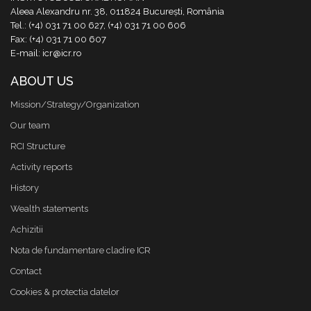
Aleea Alexandru nr. 38, 011824 București, România
Tel.: (+4) 031 71 00 627, (+4) 031 71 00 606
Fax: (+4) 031 71 00 607
E-mail: icr@icr.ro
ABOUT US
Mission/Strategy/Organization
Our team
RCI Structure
Activity reports
History
Wealth statements
Achizitii
Nota de fundamentare cladire ICR
Contact
Cookies & protectia datelor