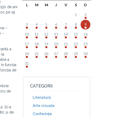
i
L
M
M
J
V
S
D
(150 de ani
 loc pe 19
1
2
3
4
5
6
7
8
9
ana –
n –
10
11
12
13
14
15
16
17
18
19
20
21
22
23
cantă a
24
25
26
27
28
29
30
 la
tire a
31
 în funcția
 funcția de
CATEGORII
mbrie
mbru de
Literatură
Arte vizuale
ă. Și-a
tic și de
Conferinţe