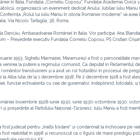
ei în Italia, Fundația „Corneliu Coposu”, Fundația Academia Civică ș
tolică, organizează un eveniment dedicat Anului Jubiliar Iuliu Maniu 
). Conferința „Rolul lui Iuliu Maniu în istoria României moderne” va avea
ia, Via Nicolo Tartaglia, 36, Roma.
a Dancău, Ambasadoarea României în Italia. Vor participa: Ana Blandi
im – Președinte executiv Fundația Corneliu Coposu, PS Cristian Crișa
februarie 1953, Sighetu Marmației, Maramureș) a fost o personalitate mar
la venirea la putere a regimului comunist. Ca deputat în Parlamentul de
 românilor transilvăneni și a avut un rol hotărâtor în procesul de pregă
de la Alba Iulia de la 1 decembrie 1918. Pe 2 decembrie 1918 a fost ales
niei, funcție echivalentă cu cea de guvernator, îndeplinind, totodată, și
României (noiembrie 1928-iunie 1930; iunie 1930-octombrie 1930; octo
uri și președinte al Partidului Național-Țărănesc. Iuliu Maniu a fost me
 fost judecat pentru „înaltă trădare” și condamnat la închisoare pe viaț
 A fost reabilitat în 1998 și recunoscut ca o figură de mare prestigiu poli
nești ale secolului XX.