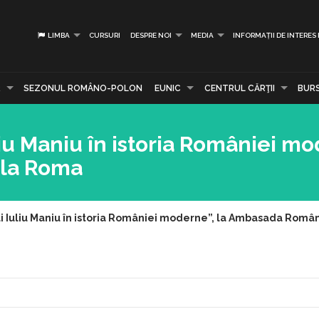
LIMBA
CURSURI
DESPRE NOI
MEDIA
INFORMAȚII DE INTERES
R
SEZONUL ROMÂNO-POLON
EUNIC
CENTRUL CĂRŢII
BUR
liu Maniu în istoria României mo
 la Roma
ui Iuliu Maniu în istoria României moderne”, la Ambasada Româ