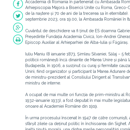
Accademia di Romania în parteneriat cu Ambasada Români
Arhiepiscopia Majoră a Bisericii Unite cu Roma, Greco-Ca
de la naștere și 70 de ani de la trecerea sa în eternitate
septembrie 2023, ora 19.00, la Ambasada României în Ital
Cuvântul de deschidere va fi ținut de ES doamna Gabriel
Președinte Fundația Academia Civică, Ion-Andrei Gheras
Episcop Auxiliar al Arhieparhiei de Alba-Iulia și Făgăraș.
Iuliu Maniu (8 ianuarie 1873, Șimleu Silvaniei, Sălaj – 5 
politicii românești încă dinainte de Marea Unire și până 
Budapesta, în 1906, a susținut cu curaj și fermitate cauza
Unirii, fiind organizator și participant la Marea Adunare 
de ministru-prezident al Consiliului Dirigent al Transilva
ministru de interne.
A ocupat de mai multe ori funcția de prim-ministru al 
1932-ianuarie 1933), a fost deputat în mai multe legislat
onoare al Academiei Române din 1919.
În urma procesului înscenat în 1947 de către comuniști, a
sfârșit zilele ca deținut politic în închisoarea din Sighet.
înaltă ținută morală, una dintre marile personalități româ