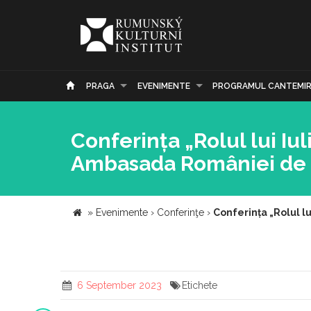
PRAGA
EVENIMENTE
PROGRAMUL CANTEMI
Conferința „Rolul lui Iu
Ambasada României de
»
Evenimente
›
Conferinţe
›
Conferința „Rolul l
6 September 2023
Etichete