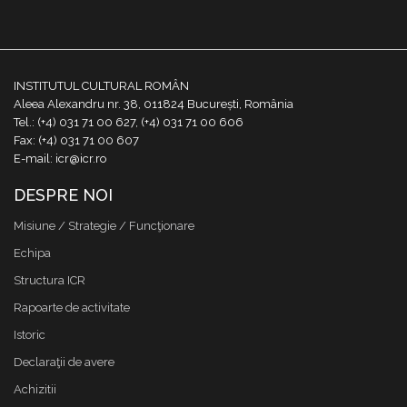
INSTITUTUL CULTURAL ROMÂN
Aleea Alexandru nr. 38, 011824 București, România
Tel.: (+4) 031 71 00 627, (+4) 031 71 00 606
Fax: (+4) 031 71 00 607
E-mail: icr@icr.ro
DESPRE NOI
Misiune / Strategie / Funcţionare
Echipa
Structura ICR
Rapoarte de activitate
Istoric
Declaraţii de avere
Achizitii