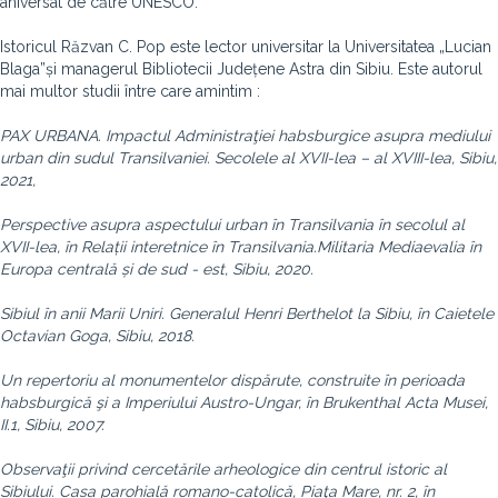
aniversat de către UNESCO.
Istoricul Răzvan C. Pop este lector universitar la Universitatea „Lucian
Blaga”și managerul Bibliotecii Județene Astra din Sibiu. Este autorul
mai multor studii între care amintim :
PAX URBANA. Impactul Administraţiei habsburgice asupra mediului
urban din sudul Transilvaniei. Secolele al XVII-lea – al XVIII-lea, Sibiu,
2021,
Perspective asupra aspectului urban în Transilvania în secolul al
XVII-lea
, în Relații interetnice în Transilvania.
Militaria Mediaevalia în
Europa centrală și de sud - est
, Sibiu, 2020.
Sibiul în anii Marii Uniri. Generalul Henri Berthelot la Sibiu, în Caietele
Octavian Goga, Sibiu, 2018.
Un repertoriu
al monumentelor dispărute, construite în perioada
habsburgică şi a Imperiului Austro-Ungar, în Brukenthal Acta Musei,
II.1, Sibiu, 2007.
Observaţii privind cercetările arheologice din centrul istoric al
Sibiului. Casa parohială romano-catolică, Piaţa Mare, nr. 2, în