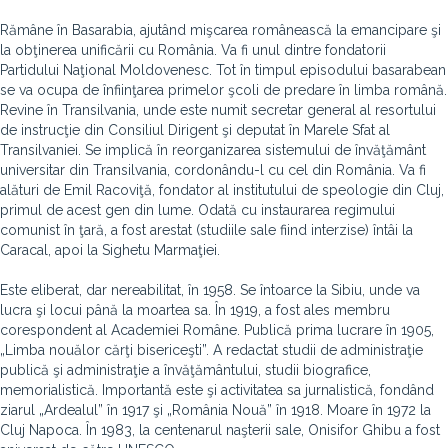
Rămâne în Basarabia, ajutând mişcarea românească la emancipare şi
la obţinerea unificării cu România. Va fi unul dintre fondatorii
Partidului Naţional Moldovenesc. Tot în timpul episodului basarabean
se va ocupa de înfiinţarea primelor şcoli de predare în limba română.
Revine în Transilvania, unde este numit secretar general al resortului
de instrucţie din Consiliul Dirigent şi deputat în Marele Sfat al
Transilvaniei. Se implică în reorganizarea sistemului de învăţământ
universitar din Transilvania, cordonându-l cu cel din România. Va fi
alături de Emil Racoviţă, fondator al institutului de speologie din Cluj,
primul de acest gen din lume. Odată cu instaurarea regimului
comunist în ţară, a fost arestat (studiile sale fiind interzise) întâi la
Caracal, apoi la Sighetu Marmaţiei.
Este eliberat, dar nereabilitat, în 1958. Se întoarce la Sibiu, unde va
lucra şi locui până la moartea sa. În 1919, a fost ales membru
corespondent al Academiei Române. Publică prima lucrare în 1905,
„Limba nouălor cărţi bisericeşti”. A redactat studii de administraţie
publică şi administraţie a învăţământului, studii biografice,
memorialistică. Importantă este şi activitatea sa jurnalistică, fondând
ziarul „Ardealul” în 1917 şi „România Nouă” în 1918. Moare în 1972 la
Cluj Napoca. În 1983, la centenarul naşterii sale, Onisifor Ghibu a fost