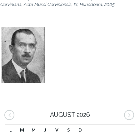
Corviniana, Acta Musei Corviniensis, IX, Hunedoara, 2005.
AUGUST 2026
L
M
M
J
V
S
D