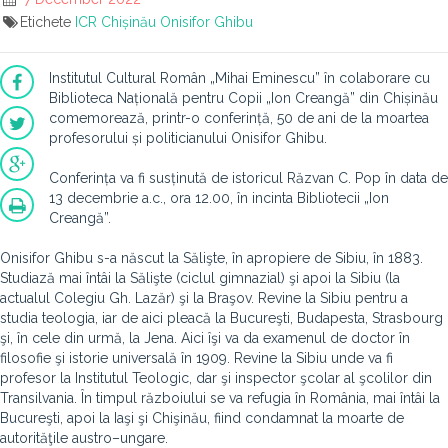
Etichete
ICR Chișinău
Onisifor Ghibu
Institutul Cultural Român „Mihai Eminescu” în colaborare cu
Biblioteca Națională pentru Copii „Ion Creangă” din Chișinău
comemorează, printr-o conferință, 50 de ani de la moartea
profesorului și politicianului Onisifor Ghibu.
Conferința va fi susținută de istoricul Răzvan C. Pop în data de
13 decembrie a.c., ora 12.00, în incinta Bibliotecii „Ion
Creangă”.
Onisifor Ghibu s-a născut la Sălişte, în apropiere de Sibiu, în 1883.
Studiază mai întâi la Sălişte (ciclul gimnazial) şi apoi la Sibiu (la
actualul Colegiu Gh. Lazăr) şi la Braşov. Revine la Sibiu pentru a
studia teologia, iar de aici pleacă la Bucureşti, Budapesta, Strasbourg
şi, în cele din urmă, la Jena. Aici îşi va da examenul de doctor în
filosofie şi istorie universală în 1909. Revine la Sibiu unde va fi
profesor la Institutul Teologic, dar şi inspector şcolar al şcolilor din
Transilvania. În timpul războiului se va refugia în România, mai întâi la
Bucureşti, apoi la Iaşi şi Chişinău, fiind condamnat la moarte de
autorităţile austro–ungare.