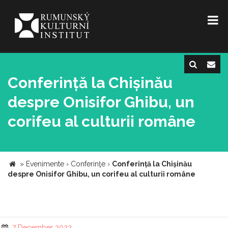
Conferință la Chișinău
despre Onisifor Ghibu, un
corifeu al culturii române
»
Evenimente
›
Conferinţe
›
Conferință la Chișinău
despre Onisifor Ghibu, un corifeu al culturii române
7 December 2022