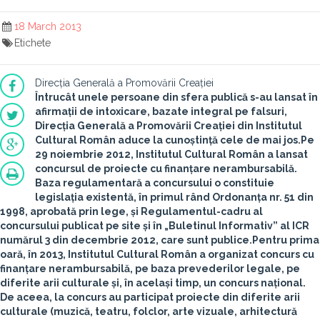
18 March 2013
Etichete
Direcția Generală a Promovării Creației
Întrucât unele persoane din sfera publică s-au lansat în
afirmații de intoxicare, bazate integral pe falsuri,
Direcția Generală a Promovării Creației
din
Institutul
Cultural Român
aduce la cunoștință cele de mai jos.
Pe
29 noiembrie 2012, Institutul Cultural Român a lansat
concursul de proiecte cu finanțare nerambursabilă
.
Baza regulamentară a concursului o constituie
legislația existentă, în primul rând Ordonanța nr. 51 din
1998, aprobată prin lege, și Regulamentul-cadru al
concursului publicat pe site și în „Buletinul Informativ” al ICR
numărul 3 din decembrie 2012, care sunt publice.
Pentru prima
oară, în 2013, Institutul Cultural Român a organizat concurs cu
finanțare nerambursabilă, pe baza prevederilor legale, pe
diferite arii culturale și, în același timp, un concurs național
.
De aceea, la concurs au participat proiecte din diferite arii
culturale (muzică, teatru, folclor, arte vizuale, arhitectură