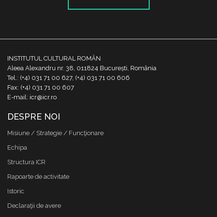
INSTITUTUL CULTURAL ROMÂN
Aleea Alexandru nr. 38, 011824 București, România
Tel.: (+4) 031 71 00 627, (+4) 031 71 00 606
Fax: (+4) 031 71 00 607
E-mail: icr@icr.ro
DESPRE NOI
Misiune / Strategie / Funcţionare
Echipa
Structura ICR
Rapoarte de activitate
Istoric
Declaraţii de avere