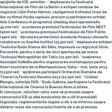
sprijinite de ICR, amintim : * deplasarea la Festivalul
Internațional de Film de la Berlin a echipei conduse de
regizorul Călin Peter Netzer, căștigătorul trofeului Ursul de
Aur cu filmul
Poziția copilului
, precum și participarea actriței
Ada Condeescu în programul
Shooting Stars
(aproximativ
45.000 lei); * acordarea premiului Festivalului de Film NEXT
(9000 lei); * acordarea premiului Festivalului de Film Politic
(4500 lei); * derularea proiectului
Aventurile Prințului Ahmed
în
colaborare cu Goethe Institut (23.320 lei); * deplasarea echipei
Teatrului Radu Stanca din Sibiu, împreună cu regizorul Silviu
Purcărete, pentru o serie de cinci spectacole pe scena
Teatrului Metropolitan din Tokio (22.500 lei); * susținerea
Asociaţiei SoNoRo pentru organizarea workshopului pentru
tineri muzicieni de la Montepulciano, Italia – mai, iunie 2013
(13.500 lei); * sprijinirea participării Orchestrei Române de
Tineret la Festivalul Ravello 2013 (22.500 lei); * Cristian
Mungiu, achiziție DVD; * Radu Gabrea, participare la Festivalul
Internațional de Cinema la Buenos Aires și altele.
În concluzie, solicităm celor care se pronunță asupra
concursului ICR să aibă bunăvoința de a citi în prealabil
legislația, reglementările legale și de a se informa asupra
datelor reale ale concursului înainte de a se pronunța.