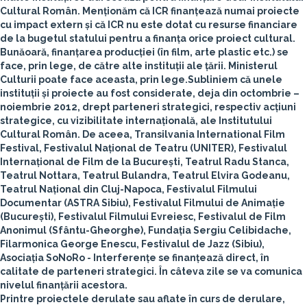
Cultural Român.
Menționăm că ICR finanțează numai proiecte
cu impact extern și că ICR nu este dotat cu resurse financiare
de la bugetul statului pentru a finanța orice proiect cultural.
Bunăoară, finanțarea producției (în film, arte plastic etc.) se
face, prin lege, de către alte instituții ale țării
. Ministerul
Culturii poate face aceasta, prin lege.
Subliniem că unele
instituții și proiecte au fost considerate, deja din octombrie –
noiembrie 2012,
drept parteneri strategici, respectiv acțiuni
strategice, cu vizibilitate internațională
, ale Institutului
Cultural Român. De aceea, Transilvania International Film
Festival, Festivalul Național de Teatru (UNITER), Festivalul
Internațional de Film de la București, Teatrul Radu Stanca,
Teatrul Nottara, Teatrul Bulandra, Teatrul Elvira Godeanu,
Teatrul Național din Cluj-Napoca, Festivalul Filmului
Documentar (ASTRA Sibiu), Festivalul Filmului de Animație
(București), Festivalul Filmului Evreiesc, Festivalul de Film
Anonimul (Sfântu-Gheorghe), Fundația Sergiu Celibidache,
Filarmonica George Enescu, Festivalul de Jazz (Sibiu),
Asociația SoNoRo - Interferențe se finanțează direct, în
calitate de parteneri strategici. În câteva zile se va comunica
nivelul finanțării acestora.
Printre proiectele derulate sau aflate în curs de derulare,