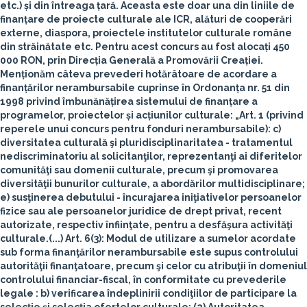
etc.) și din întreaga țară. Aceasta este doar una din liniile de
finanțare de proiecte culturale ale ICR, alături de cooperări
externe, diaspora, proiectele institutelor culturale române
din străinătate etc. Pentru acest concurs au fost alocați 450
000 RON, prin Direcția Generală a Promovării Creației.
Menționăm câteva prevederi hotărâtoare de acordare a
finanțărilor nerambursabile cuprinse în
Ordonanța nr. 51 din
1998 privind îmbunănățirea sistemului de finanțare a
programelor, proiectelor și acțiunilor culturale
: „
Art. 1
(privind
reperele unui concurs pentru fonduri nerambursabile): c)
diversitatea culturală şi pluridisciplinaritatea - tratamentul
nediscriminatoriu al solicitanţilor, reprezentanţi ai diferitelor
comunităţi sau domenii culturale, precum şi promovarea
diversităţii bunurilor culturale, a abordărilor multidisciplinare;
e) susţinerea debutului - încurajarea iniţiativelor persoanelor
fizice sau ale persoanelor juridice de drept privat, recent
autorizate, respectiv înfiinţate, pentru a desfăşura activităţi
culturale.(...)
Art. 6(3)
: Modul de utilizare a sumelor acordate
sub forma finanţărilor nerambursabile este supus controlului
autorităţii finanţatoare, precum şi celor cu atribuţii în domeniul
controlului financiar-fiscal, în conformitate cu prevederile
legale : b) verificarea îndeplinirii condiţiilor de participare la