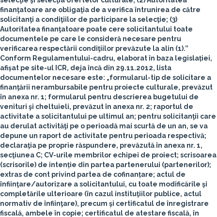
selecţie şi selecţia ofertelor culturale; (2) Autoritatea
finanţatoare are obligaţia de a verifica întrunirea de către
solicitanţi a condiţiilor de participare la selecţie; (3)
Autoritatea finanţatoare poate cere solicitantului toate
documentele pe care le consideră necesare pentru
verificarea respectării condiţiilor prevăzute la alin (1).”
Conform
Regulamentului-cadru
, elaborat în baza legislației,
afișat pe site-ul ICR, deja încă din 29.11.2012, lista
documentelor necesare este: „formularul-tip de solicitare a
finanţării nerambursabile pentru proiecte culturale, prevăzut
în anexa nr. 1; formularul pentru descrierea bugetului de
venituri şi cheltuieli, prevăzut în anexa nr. 2; raportul de
activitate a solicitantului pe ultimul an; pentru solicitanţii care
au derulat activităţi pe o perioadă mai scurtă de un an, se va
depune un raport de activitate pentru perioada respectivă;
declaraţia pe proprie răspundere, prevăzută în anexa nr. 1,
secţiunea C; CV-urile membrilor echipei de proiect; scrisoarea
(scrisorile) de intenție din partea partenerului (partenerilor);
extras de cont privind partea de cofinanțare; actul de
înfiinţare/autorizare a solicitantului, cu toate modificările şi
completările ulterioare (în cazul instituţiilor publice, actul
normativ de înfiinţare), precum şi certificatul de înregistrare
fiscală, ambele în copie; certificatul de atestare fiscală, în