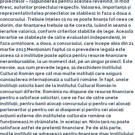
proiectelor – răspunderea pentru acestea revenind, în mod
firesc, autorilor proiectului respectiv
. Valoarea, importanța și
reprezentativitatea proiectelor se stabilesc în faza a doua a
concursului. Trebuie înțeles că nu se poate finanța tot ceea ce
dorim, dar finanțarea trebuie să fie corectă, luând în seamă o
ierarhie valorică, conform criterilor stabilite de lege.
Această
ierarhie se stabilește de către evaluatori independenți
, în
faza următoare, a doua, a concursului, care începe abia din 21
martie 2013.
Menționăm faptul că o prevedere legală este
aceea că o instituție poate aplica pentru resurse financiare
nerambursabile, la un moment dat, pe un singur proiect.
Este
nevoie, așa cum prevede legea, să deschidem Institutul
Cultural Român spre cât mai multe instituții care asigură
cunoașterea internațională a culturii române. În fapt, unele
instituții solicită bani de la Institutul Cultural Român în
concursuri diferite
. România nu dispune de resurse financiare
pentru a satisface solicitări, care se fac de către unele
instituții, pentru banii alocați concursului și pentru cei alocați
partenerilor și pentru cei ai diasporei și pentru cei alocați
acțiunii externe din institutele culturale române ce
funcționează în străinătate, în același an. Nicio țară nu poate
satisface astfel de pretenții financiare.
Pe de altă parte,
multe instituții se adresează pentru finanțare doar Institutului