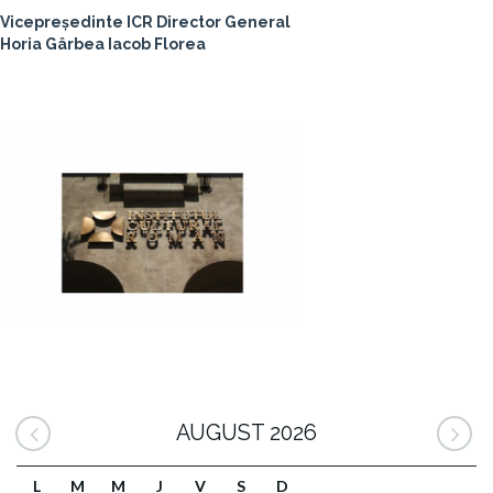
Vicepreședinte ICR Director General
Horia Gârbea Iacob Florea
AUGUST 2026
L
M
M
J
V
S
D