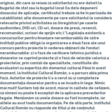
original, din care să reiasă că solicitantul nu are datorii la
bugetul de stat sau la bugetul local (la data depunerii
dosarului de aplicaţie, certificatul trebuie să fie în perioada de
valabilitate); alte documente pe care solicitantul le consideră
relevante privind activitatea sa (înregistrări pe casete
audiovideo, DVD-uri, CD-uri, dosare de presă, recenzii,
recomandări, scrisori de sprijin etc.).”
Legislația existentă a
concursurilor pentru finanțare nerambursabilă de către
instituții publice obligă la organizarea a
două faze ale unui
concurs pentru proiecte în vederea obținerii de fonduri
nerambursabile
:
1)
o fază de verificare tehnico-juridică
a
dosarelor ce cuprind proiecte;
2)
o fază de selecție valorică
a
proiectelor, prin comisii de specialitate, constituite din
evaluatori cu expertiză din domeniul cultural.
Până în acest
moment, la Institutul Cultural Român, s-a parcurs abia prima
fază
. Autorilor de proiecte li s-a cerut să-și completeze
documentația dosarelor pentru a se încadra în lege. Nimic
mai mult! Suntem toți de acord, măcar în calitate de cetățeni,
că nimeni nu poate fi exceptat de la aplicarea prevederilor
legale. Menționăm că unele dosare au fost incomplete, iar
altele au avut toată documentația.
Pe de altă parte, Institutul
Cultural Român nu răspunde de titlul și de conținutul