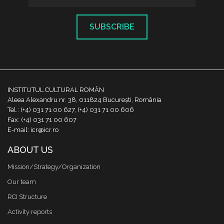
SUBSCRIBE
INSTITUTUL CULTURAL ROMÂN
Aleea Alexandru nr. 38, 011824 București, România
Tel.: (+4) 031 71 00 627, (+4) 031 71 00 606
Fax: (+4) 031 71 00 607
E-mail: icr@icr.ro
ABOUT US
Mission/Strategy/Organization
Our team
RCI Structure
Activity reports