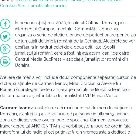
Cernăuți
Scolii jurnalistului român
În perioada 4-14 mai 2020, Institutul Cultural Român, prin
intermediul Compartimentului Comunități Istorice, va
organiza o serie de ateliere online de perfecționare pentru 20
de jurnaliști de limbă română de la Cernăuți. Atelierele se vor
desfășura în cadrul celei de a doua ediții ale „Școlii
jurnalistului român”, care a fost inițiată acum 3 ani, de către
Centrul Media BucPress – asociația jurnaliștilor români din
Ucraina.
Ateliere de media vor include două componente separate: cursuri de
dicție, susținute de Carmen Ivanov, Mihai Crăciun și Alexandru
Burlacu și prelegeri pe tema managementului editorial și tehnicilor
de combatere a știrilor false de jurnalistul TVR Marian Voicu.
Carmen Ivanov
, unul dintre cei mai cunoscuți traineri de dicție din
România, a antrenat peste 20.000 de persoane în ultimii 13 ani pe
zona de dicție, voice over și public speaking. Carmen Ivanov este
trainer acreditat ANC (CNFPA) și a vorbit peste 15.000 de ore în faţa
microfonului de radio şi cel puţin 50% din vremea asta a dedicat-o