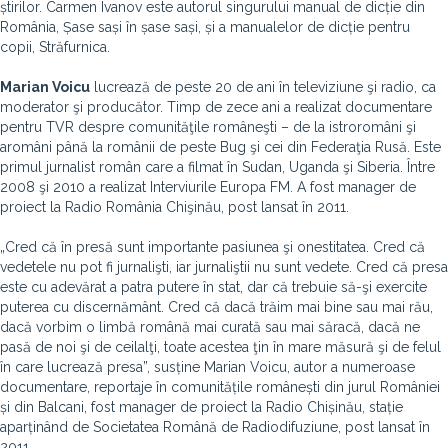
știrilor. Carmen Ivanov este autorul singurului manual de dicție din
România, Șase sași în șase sași, și a manualelor de dicție pentru
copii, Străfurnica.
Marian Voicu
lucrează de peste 20 de ani în televiziune şi radio, ca
moderator şi producător. Timp de zece ani a realizat documentare
pentru TVR despre comunităţile româneşti – de la istroromâni şi
aromâni până la românii de peste Bug şi cei din Federaţia Rusă. Este
primul jurnalist român care a filmat în Sudan, Uganda şi Siberia. Între
2008 şi 2010 a realizat Interviurile Europa FM. A fost manager de
proiect la Radio România Chişinău, post lansat în 2011.
„Cred că în presă sunt importante pasiunea şi onestitatea. Cred că
vedetele nu pot fi jurnalişti, iar jurnaliştii nu sunt vedete. Cred că presa
este cu adevărat a patra putere în stat, dar că trebuie să-şi exercite
puterea cu discernământ. Cred că dacă trăim mai bine sau mai rău,
dacă vorbim o limbă română mai curată sau mai săracă, dacă ne
pasă de noi şi de ceilalţi, toate acestea ţin în mare măsură şi de felul
în care lucrează presa”, susține Marian Voicu, autor a numeroase
documentare, reportaje în comunitățile românești din jurul României
și din Balcani, fost manager de proiect la Radio Chișinău, stație
aparținând de Societatea Română de Radiodifuziune, post lansat în
2011.