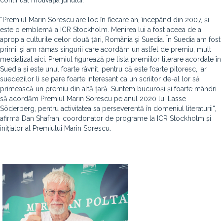
continuat motivaţia juriului.
“Premiul Marin Sorescu are loc în fiecare an, începând din 2007, și
este o emblemă a ICR Stockholm. Menirea lui a fost aceea de a
apropia culturile celor două țări, România și Suedia. În Suedia am fost
primii și am rămas singurii care acordăm un astfel de premiu, mult
mediatizat aici. Premiul figurează pe lista premiilor literare acordate în
Suedia și este unul foarte râvnit, pentru că este foarte pitoresc, iar
suedezilor li se pare foarte interesant ca un scriitor de-al lor să
primească un premiu din altă țară. Suntem bucuroși și foarte mândri
să acordăm Premiul Marin Sorescu pe anul 2020 lui Lasse
Söderberg, pentru activitatea sa perseverentă în domeniul literaturii“,
afirmă Dan Shafran, coordonator de programe la ICR Stockholm și
inițiator al Premiului Marin Sorescu.