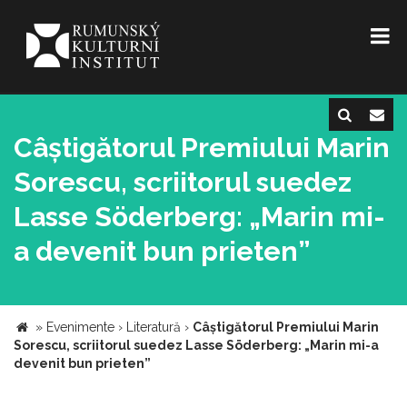
Câștigătorul Premiului Marin
Sorescu, scriitorul suedez
Lasse Söderberg: „Marin mi-
a devenit bun prieten”
»
Evenimente
›
Literatură
›
Câștigătorul Premiului Marin
Sorescu, scriitorul suedez Lasse Söderberg: „Marin mi-a
devenit bun prieten”