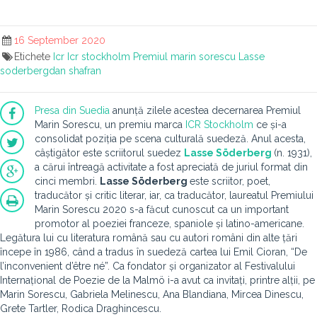
16 September 2020
Etichete
Icr
Icr stockholm
Premiul marin sorescu
Lasse
soderbergdan shafran
Presa din Suedia
anunță zilele acestea decernarea Premiul
Marin Sorescu, un premiu marca
ICR Stockholm
ce și-a
consolidat poziția pe scena culturală suedeză. Anul acesta,
câștigător este scriitorul suedez
Lasse Söderberg
(n. 1931),
a cărui întreagă activitate a fost apreciată de juriul format din
cinci membri.
Lasse Söderberg
este scriitor, poet,
traducător și critic literar, iar, ca traducător, laureatul Premiului
Marin Sorescu 2020 s-a făcut cunoscut ca un important
promotor al poeziei franceze, spaniole și latino-americane.
Legătura lui cu literatura română sau cu autori români din alte țări
începe în 1986, când a tradus în suedeză cartea lui Emil Cioran, “De
l’inconvenient d’être né”. Ca fondator și organizator al Festivalului
Internațional de Poezie de la Malmö i-a avut ca invitați, printre alții, pe
Marin Sorescu, Gabriela Melinescu, Ana Blandiana, Mircea Dinescu,
Grete Tartler, Rodica Draghincescu.