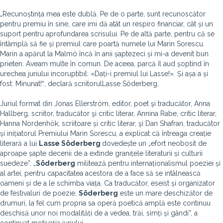
„Recunoștința mea este dublă. Pe de o parte, sunt recunoscător
pentru premiu în sine, care imi dă atât un respiro financiar, cât și un
suport pentru aprofundarea scrisului. Pe de altă parte, pentru că se
întâmplă să fie și premiul care poartă numele lui Marin Sorescu.
Marin a apărut la Malmö încă în anii șaptezeci și mi-a devenit bun
prieten. Aveam multe în comun. De aceea, parcă îl aud șoptind în
urechea juriului incoruptibil: «Dați-i premiul lui Lasse!». Și așa a și
fost. Minunat!ˮ, declară scriitorulLasse Söderberg.
Juriul format din Jonas Ellerström, editor, poet şi traducător, Anna
Hallberg, scriitor, traducător şi critic literar, Annina Rabe, critic literar,
Hanna Nordenhök, scriitoare și critic literar, şi Dan Shafran, traducător
și inițiatorul Premiului Marin Sorescu, a explicat că întreaga creație
literară a lui
Lasse Söderberg
dovedește un „efort neobosit de
aproape șapte decenii de a extinde granițele literaturii și culturii
suedeze”. „
Söderberg
militează pentru internaționalismul poeziei și
al artei, pentru capacitatea acestora de a face să se intâlnească
oameni și de a le schimba viața. Ca traducător, eseist și organizator
de festivaluri de poezie,
Söderberg
este un mare deschizător de
drumuri, la fel cum propria sa operă poetică amplă este continuu
deschisă unor noi modalități de a vedea, trăi, simți și gândi”, a