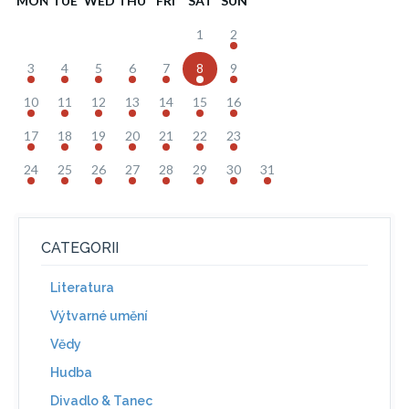
MON
TUE
WED
THU
FRI
SAT
SUN
1
2
3
4
5
6
7
8
9
10
11
12
13
14
15
16
17
18
19
20
21
22
23
24
25
26
27
28
29
30
31
CATEGORII
Literatura
Výtvarné umění
Vědy
Hudba
Divadlo & Tanec