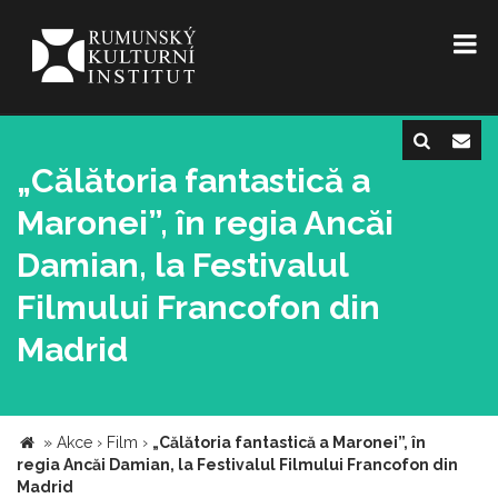
„Călătoria fantastică a
Maronei”, în regia Ancăi
Damian, la Festivalul
Filmului Francofon din
Madrid
»
Akce
›
Film
›
„Călătoria fantastică a Maronei”, în
regia Ancăi Damian, la Festivalul Filmului Francofon din
Madrid