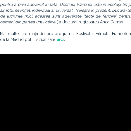
pentru a privi adevărul în față. Destinul Maronei este în același timp
simplu, esențial, individual și universal. Trăiește în prezent, bucură-te
de lucrurile mici, acestea sunt adevărate “lecții de fericire” pentru
oameni din partea unui câine.”
, a declarat regizoarea Anca Damian.
Mai multe informații despre programul Festivalul Filmului Francofon
de la Madrid pot fi vizualizate
aici
.