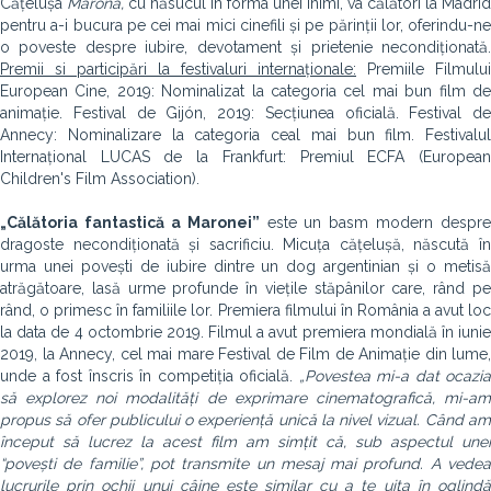
Cățelușa
Marona,
cu năsucul în forma unei inimi, va călători la Madrid
pentru a-i bucura pe cei mai mici cinefili și pe părinții lor, oferindu-ne
o poveste despre iubire, devotament și prietenie necondiționată.
Premii si participări la festivaluri internaționale:
Premiile Filmului
European Cine, 2019: Nominalizat la categoria cel mai bun film de
animație. Festival de Gijón, 2019: Secțiunea oficială. Festival de
Annecy: Nominalizare la categoria ceal mai bun film. Festivalul
Internațional LUCAS de la Frankfurt: Premiul ECFA (European
Children's Film Association).
„Călătoria fantastică a Maronei”
este un basm modern despre
dragoste necondiționată și sacrificiu. Micuța cățelușă, născută în
urma unei povești de iubire dintre un dog argentinian și o metisă
atrăgătoare, lasă urme profunde în viețile stăpânilor care, rând pe
rând, o primesc în familiile lor. Premiera filmului în România a avut loc
la data de 4 octombrie 2019. Filmul a avut premiera mondială în iunie
2019, la Annecy, cel mai mare Festival de Film de Animație din lume,
unde a fost înscris în competiția oficială.
„Povestea mi-a dat ocazia
să explorez noi modalități de exprimare cinematografică, mi-am
propus să ofer publicului o experiență unică la nivel vizual. Când am
început să lucrez la acest film am simțit că, sub aspectul unei
“povești de familie”, pot transmite un mesaj mai profund. A vedea
lucrurile prin ochii unui câine este similar cu a te uita în oglindă