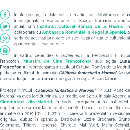
În fiecare an, în data de 20 martie, se sărbătorește Ziua
Internațională a Francofoniei. În Spania, România propune
anual, prin
Institutul Cultural Român de la Madrid
, în
colaborare cu
Ambasada României în Regatul Spaniei
, 
serie de activități prin care se subliniază afinitățile culturale și
apartenența la Francofonie.
În cadrul celei de- a șaptea ediții a Festivalului Filmului
Francofon (
Muestra de Cine Francófono
), sub egida
Luna
Francofoniei
, reprezentanța Institutului Cultural Român de la Madrid
participă cu filmul de animație
Călătoria fantastică a Maronei,
(2019
o coproducție franco-româno-belgiană, în regia Ancăi Damian.
Proiecția filmului „
Călătoria fantastică a Maronei”
/ „Las vidas de
Marona” va avea loc duminică, 20 martie, ora 12.00, în sala Azcona a
Cinematecii din Madrid
, în cadrul programului matinal oferit
copiilor și celui mai tânăr public cinefil. Pelicula este un film de
animație din 2019 | 7+ | 1 h 27 min. | care va fi prezentat în versiunea
originală, dublat în spaniolă. Distribuție: Lizzie Brocheré, Bruno
Salomone, Thierry Hancisse, Shyrelle Mai Yvart, Maïra Schmitt.