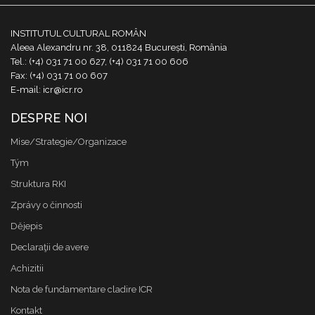
INSTITUTUL CULTURAL ROMÂN
Aleea Alexandru nr. 38, 011824 București, România
Tel.: (+4) 031 71 00 627, (+4) 031 71 00 606
Fax: (+4) 031 71 00 607
E-mail: icr@icr.ro
DESPRE NOI
Mise/Strategie/Organizace
Tým
Struktura RKI
Zprávy o činnosti
Dějepis
Declaraţii de avere
Achizitii
Nota de fundamentare cladire ICR
Kontakt