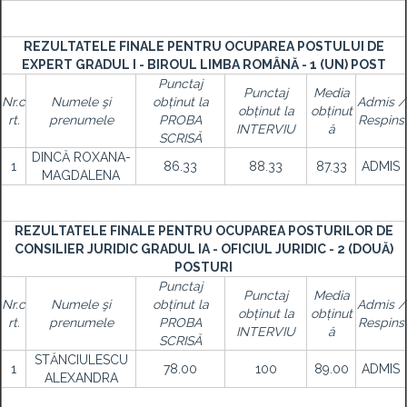
REZULTATELE FINALE PENTRU OCUPAREA POSTULUI DE
EXPERT GRADUL I - BIROUL LIMBA ROMÂNĂ - 1 (UN) POST
Punctaj
Punctaj
Media
Nr.c
Numele şi
obținut la
Admis /
obținut la
obținut
rt.
prenumele
PROBA
Respins
INTERVIU
ă
SCRISĂ
DINCĂ ROXANA-
1
86.33
88.33
87.33
ADMIS
MAGDALENA
REZULTATELE FINALE PENTRU OCUPAREA POSTURILOR DE
CONSILIER JURIDIC GRADUL IA - OFICIUL JURIDIC - 2 (DOUĂ)
POSTURI
Punctaj
Punctaj
Media
Nr.c
Numele şi
obținut la
Admis /
obținut la
obținut
rt.
prenumele
PROBA
Respins
INTERVIU
ă
SCRISĂ
STĂNCIULESCU
1
78.00
100
89.00
ADMIS
ALEXANDRA