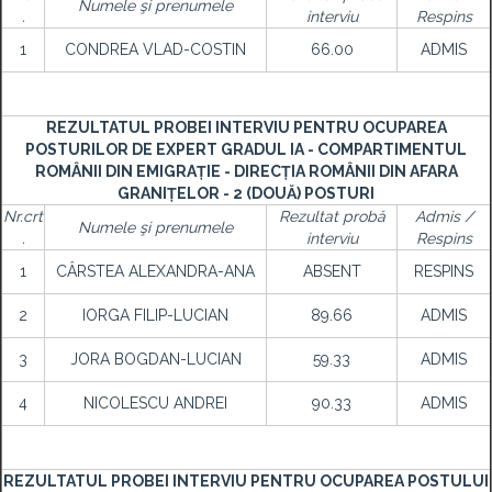
Numele şi prenumele
.
interviu
Respins
1
CONDREA VLAD-COSTIN
66.00
ADMIS
REZULTATUL PROBEI INTERVIU PENTRU OCUPAREA
POSTURILOR DE EXPERT GRADUL IA - COMPARTIMENTUL
ROMÂNII DIN EMIGRAȚIE - DIRECȚIA ROMÂNII DIN AFARA
GRANIȚELOR - 2 (DOUĂ) POSTURI
Nr.crt
Rezultat probă
Admis /
Numele şi prenumele
.
interviu
Respins
1
CÂRSTEA ALEXANDRA-ANA
ABSENT
RESPINS
2
IORGA FILIP-LUCIAN
89.66
ADMIS
3
JORA BOGDAN-LUCIAN
59.33
ADMIS
4
NICOLESCU ANDREI
90.33
ADMIS
REZULTATUL PROBEI INTERVIU PENTRU OCUPAREA POSTULUI