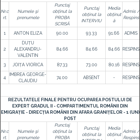
Punctaj
Punctaj
Media
Nr.c
Numele şi
obținut la
Admis /
obținut la
obținut
rt.
prenumele
PROBA
Respins
INTERVIU
ă
SCRISĂ
1
ANTON ELIZA
90.00
93.33
91.66
ADMIS
DUȚU
2
ALEXANDRU-
84.66
84.66
84.66
RESPINS
VALENTIN
3
JOIȚA VIORICA
87.33
73.00
80.16
RESPINS
IMBREA GEORGE-
4
74.00
ABSENT
-
RESPINS
CLAUDIU
REZULTATELE FINALE PENTRU OCUPAREA POSTULUI DE
EXPERT GRADUL II - COMPARTIMENTUL ROMÂNII DIN
EMIGRAȚIE - DIRECȚIA ROMÂNII DIN AFARA GRANIȚELOR - 1 (UN)
POST
Punctaj
Punctaj
Media
Nr.c
Numele şi
obținut la
Admis /
obținut la
obținut
rt.
prenumele
PROBA
Respins