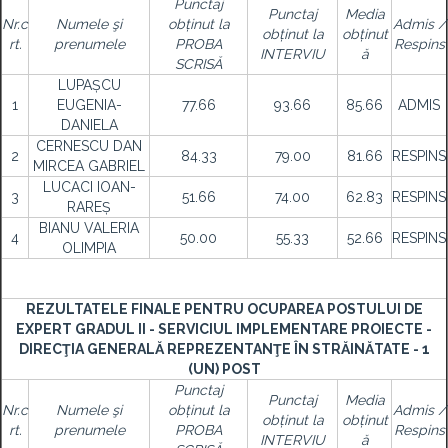
Punctaj
Punctaj
Media
Nr.c
Numele şi
obținut la
Admis /
obținut la
obținut
rt.
prenumele
PROBA
Respins
INTERVIU
ă
SCRISĂ
LUPAȘCU
1
EUGENIA-
77.66
93.66
85.66
ADMIS
DANIELA
CERNESCU DAN
2
84.33
79.00
81.66
RESPINS
MIRCEA GABRIEL
LUCACI IOAN-
3
51.66
74.00
62.83
RESPINS
RAREȘ
BIANU VALERIA
4
50.00
55.33
52.66
RESPINS
OLIMPIA
REZULTATELE FINALE PENTRU OCUPAREA POSTULUI DE
EXPERT GRADUL II - SERVICIUL IMPLEMENTARE PROIECTE -
DIRECŢIA GENERALĂ REPREZENTANŢE ÎN STRĂINĂTATE - 1
(UN) POST
Punctaj
Punctaj
Media
Nr.c
Numele şi
obținut la
Admis /
obținut la
obținut
rt.
prenumele
PROBA
Respins
INTERVIU
ă