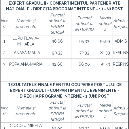
EXPERT GRADUL II - COMPARTIMENTUL PARTENERIATE
NAȚIONALE - DIRECȚIA PROGRAME INTERNE - 1 (UN) POST
Punctaj
Punctaj
Media
Nr.c
Numele şi
obținut la
Admis /
obținut la
obținut
rt.
prenumele
PROBA
Respins
INTERVIU
ă
SCRISĂ
LUPU FLAVIA-
1
96.66
95.33
95.99
ADMIS
MIHAELA
2
TANASĂ MARIA
90.33
72.33
81.33
RESPINS
3
POPA ANA-MARIA
92.66
66.00
79.33
RESPINS
REZULTATELE FINALE PENTRU OCUPAREA POSTULUI DE
EXPERT GRADUL I - COMPARTIMENTUL EVENIMENTE -
DIRECȚIA PROGRAME INTERNE - 1 (UN) POST
Punctaj
Punctaj
Media
Nr.c
Numele şi
obținut la
Admis /
obținut la
obținut
rt.
prenumele
PROBA
Respins
INTERVIU
ă
SCRISĂ
CIOCOIU MIRELA
1
81.00
82.33
81.66
ADMIS