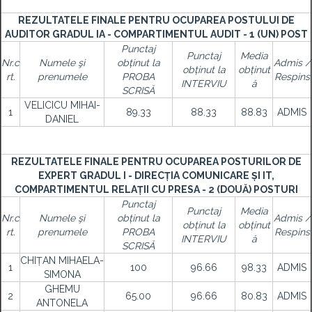
REZULTATELE FINALE PENTRU OCUPAREA POSTULUI DE
AUDITOR GRADUL IA - COMPARTIMENTUL AUDIT - 1 (UN) POST
Punctaj
Punctaj
Media
Nr.c
Numele şi
obținut la
Admis /
obținut la
obținut
rt.
prenumele
PROBA
Respins
INTERVIU
ă
SCRISĂ
VELICICU MIHAI-
1
89.33
88.33
88.83
ADMIS
DANIEL
REZULTATELE FINALE PENTRU OCUPAREA POSTURILOR DE
EXPERT GRADUL I - DIRECȚIA COMUNICARE ȘI IT,
COMPARTIMENTUL RELAȚII CU PRESA - 2 (DOUĂ) POSTURI
Punctaj
Punctaj
Media
Nr.c
Numele şi
obținut la
Admis /
obținut la
obținut
rt.
prenumele
PROBA
Respins
INTERVIU
ă
SCRISĂ
CHIȚAN MIHAELA-
1
100
96.66
98.33
ADMIS
SIMONA
GHEMU
2
65.00
96.66
80.83
ADMIS
ANTONELA