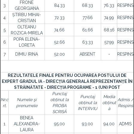
FRONE
3
84.33
68.33
76.33
RESPINS
GEORGIANA
ȘTIRBU MIHAI-
4
72.33
77.66
74.99
RESPINS
CRISTIAN
OLTEANU
5
74.66
61.66
68.16
RESPINS
ROZICA-MIRELA
POPA ELENA-
6
52.66
63.33
57.99
RESPINS
LORETA
7
DIMIU IRINA
52.00
ABSENT
-
RESPINS
REZULTATELE FINALE PENTRU OCUPAREA POSTULUI DE
EXPERT GRADUL IA - DIRECȚIA GENERALĂ REPREZENTANȚE ÎN
STRĂINĂTATE - DIRECȚIA PROGRAME - 1 (UN) POST
Punctaj
Punctaj
Media
Nr.c
Numele şi
obținut la
Admis /
obținut la
obținut
rt.
prenumele
PROBA
Respins
INTERVIU
ă
SCRISĂ
BENEA
1
ALEXANDRA-
95.00
93.00
94.00
ADMIS
LAURA