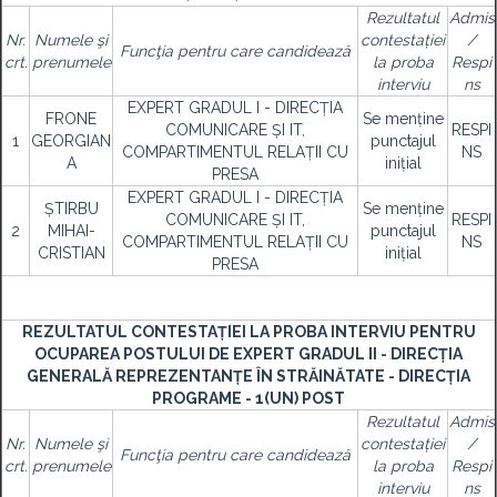
Rezultatul
Admis
Nr.
Numele şi
contestației
/
Funcţia pentru care candidează
crt.
prenumele
la proba
Respi
interviu
ns
EXPERT GRADUL I - DIRECȚIA
FRONE
Se menține
COMUNICARE ȘI IT,
RESPI
1
GEORGIAN
punctajul
COMPARTIMENTUL RELAȚII CU
NS
A
inițial
PRESA
EXPERT GRADUL I - DIRECȚIA
ȘTIRBU
Se menține
COMUNICARE ȘI IT,
RESPI
2
MIHAI-
punctajul
COMPARTIMENTUL RELAȚII CU
NS
CRISTIAN
inițial
PRESA
REZULTATUL CONTESTAȚIEI LA PROBA INTERVIU PENTRU
OCUPAREA POSTULUI DE EXPERT GRADUL II - DIRECȚIA
GENERALĂ REPREZENTANȚE ÎN STRĂINĂTATE - DIRECȚIA
PROGRAME - 1(UN) POST
Rezultatul
Admis
Nr.
Numele şi
contestației
/
Funcţia pentru care candidează
crt.
prenumele
la proba
Respi
interviu
ns