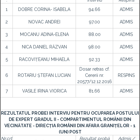
.
interviu
Respins
1
DOBRE CORINA- ISABELA
94.66
ADMIS
2
NOVAC ANDREI
97.00
ADMIS
3
MOCANU ADINA-ELENA
88.00
ADMIS
4
NICA DANIEL RĂZVAN
98.00
ADMIS
5
RACOVIȚEANU MIHAELA
92.33
ADMIS
Dosar retras cf.
6
ROTARIU ȘTEFAN LUCIAN
Cererii nr.
RESPINS
20577/12.12.2016
7
VASILE IRINA VIORICA
81.66
ADMIS
REZULTATUL PROBEI INTERVIU PENTRU OCUPAREA POSTULUI
DE EXPERT GRADUL II - COMPARTIMENTUL ROMÂNII DIN
VECINĂTATE - DIRECȚIA ROMÂNII DIN AFARA GRANIȚELOR - 1
(UN) POST
Nr.crt
Rezultat probă
Admis /