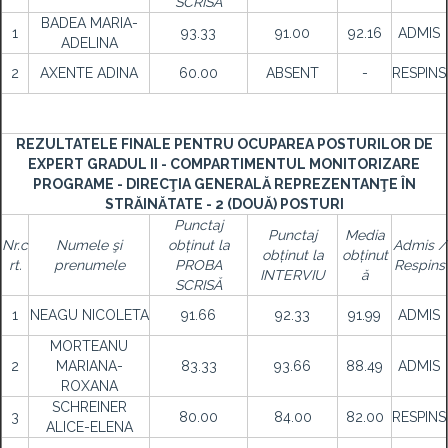
SCRISĂ
BADEA MARIA-
1
93.33
91.00
92.16
ADMIS
ADELINA
2
AXENTE ADINA
60.00
ABSENT
-
RESPINS
REZULTATELE FINALE PENTRU OCUPAREA POSTURILOR DE
EXPERT GRADUL II - COMPARTIMENTUL MONITORIZARE
PROGRAME - DIRECŢIA GENERALĂ REPREZENTANŢE ÎN
STRĂINĂTATE - 2 (DOUĂ) POSTURI
Punctaj
Punctaj
Media
Nr.c
Numele şi
obținut la
Admis /
obținut la
obținut
rt.
prenumele
PROBA
Respins
INTERVIU
ă
SCRISĂ
1
NEAGU NICOLETA
91.66
92.33
91.99
ADMIS
MORTEANU
2
MARIANA-
83.33
93.66
88.49
ADMIS
ROXANA
SCHREINER
3
80.00
84.00
82.00
RESPINS
ALICE-ELENA