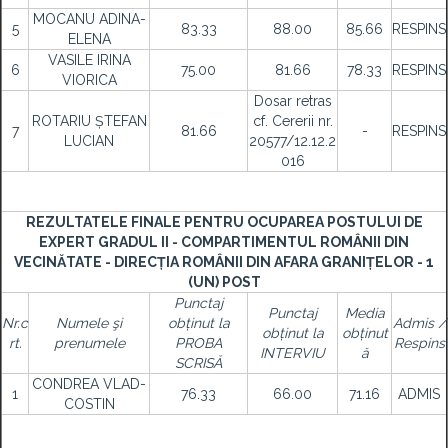
MOCANU ADINA-
5
83.33
88.00
85.66
RESPINS
ELENA
VASILE IRINA
6
75.00
81.66
78.33
RESPINS
VIORICA
Dosar retras
ROTARIU ȘTEFAN
cf. Cererii nr.
7
81.66
-
RESPINS
LUCIAN
20577/12.12.2
016
REZULTATELE FINALE PENTRU OCUPAREA POSTULUI DE
EXPERT GRADUL II - COMPARTIMENTUL ROMÂNII DIN
VECINĂTATE - DIRECȚIA ROMÂNII DIN AFARA GRANIȚELOR - 1
(UN) POST
Punctaj
Punctaj
Media
Nr.c
Numele şi
obținut la
Admis /
obținut la
obținut
rt.
prenumele
PROBA
Respins
INTERVIU
ă
SCRISĂ
CONDREA VLAD-
1
76.33
66.00
71.16
ADMIS
COSTIN