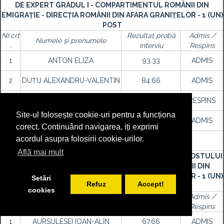
DE EXPERT GRADUL I - COMPARTIMENTUL ROMÂNII DIN
EMIGRAȚIE - DIRECȚIA ROMÂNII DIN AFARA GRANIȚELOR - 1 (UN)
POST
Nr.crt
Rezultat probă
Admis /
Numele şi prenumele
.
interviu
Respins
1
ANTON ELIZA
93.33
ADMIS
2
DUȚU ALEXANDRU-VALENTIN
84.66
ADMIS
3
IMBREA GEORGE-CLAUDIU
ABSENT
RESPINS
Site-ul folosește cookie-uri pentru a funcționa
4
JOIȚA VIORICA
73.00
ADMIS
corect. Continuând navigarea, iți exprimi
acordul asupra folosirii cookie-urilor.
Află mai mult
REZULTATUL PROBEI INTERVIU PENTRU OCUPAREA POSTULUI
DE EXPERT GRADUL II - COMPARTIMENTUL ROMÂNII DIN
EMIGRAȚIE - DIRECȚIA ROMÂNII DIN AFARA GRANIȚELOR - 1 (UN)
Setări
Refuz
Accept!
POST
cookies
Nr.crt
Rezultat probă
Admis /
Numele şi prenumele
.
interviu
Respins
1
AURSULESEI IOAN-ALIN
67.66
ADMIS