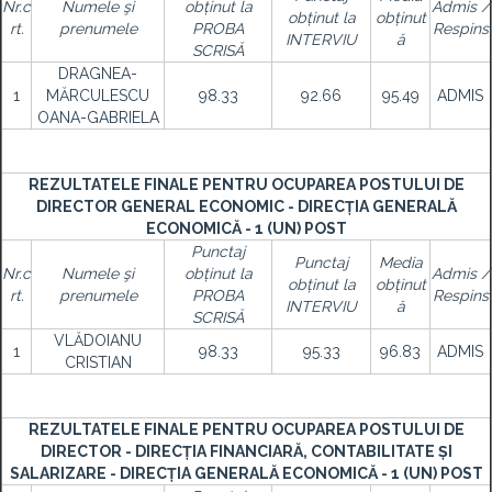
Nr.c
Numele şi
obținut la
Admis /
obținut la
obținut
rt.
prenumele
PROBA
Respins
INTERVIU
ă
SCRISĂ
DRAGNEA-
1
MĂRCULESCU
98.33
92.66
95.49
ADMIS
OANA-GABRIELA
REZULTATELE FINALE PENTRU OCUPAREA POSTULUI DE
DIRECTOR GENERAL ECONOMIC - DIRECȚIA GENERALĂ
ECONOMICĂ - 1 (UN) POST
Punctaj
Punctaj
Media
Nr.c
Numele şi
obținut la
Admis /
obținut la
obținut
rt.
prenumele
PROBA
Respins
INTERVIU
ă
SCRISĂ
VLĂDOIANU
1
98.33
95.33
96.83
ADMIS
CRISTIAN
REZULTATELE FINALE PENTRU OCUPAREA POSTULUI DE
DIRECTOR - DIRECȚIA FINANCIARĂ, CONTABILITATE ȘI
SALARIZARE - DIRECȚIA GENERALĂ ECONOMICĂ - 1 (UN) POST