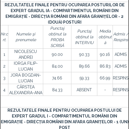
REZULTATELE FINALE PENTRU OCUPAREA POSTURILOR DE
EXPERT GRADUL IA - COMPARTIMENTUL ROMÂNII DIN
EMIGRAȚIE - DIRECȚIA ROMÂNII DIN AFARA GRANIȚELOR - 2
(DOUĂ) POSTURI
Punctaj
Punctaj
Media
Nr.c
Numele şi
obținut la
Admis /
obținut la
obținut
rt.
prenumele
PROBA
Respins
INTERVIU
ă
SCRISĂ
NICOLESCU
1
90.00
90.33
90.16
ADMIS
ANDREI
IORGA FILIP-
2
84.00
89.66
86.83
ADMIS
LUCIAN
JORA BOGDAN-
3
74.66
59.33
66.99
RESPINS
LUCIAN
CÂRSTEA
4
84.33
ABSENT
-
RESPINS
ALEXANDRA-ANA
REZULTATELE FINALE PENTRU OCUPAREA POSTULUI DE
EXPERT GRADUL I - COMPARTIMENTUL ROMÂNII DIN
EMIGRAȚIE - DIRECȚIA ROMÂNII DIN AFARA GRANIȚELOR - 1 (UN)
POST