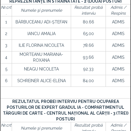
REPREZENTANŢE ÎN STRĂINĂTATE - 2 (DOUĂ) POSTURI
Nr.crt
Rezultat probă
Admis /
Numele şi prenumele
.
interviu
Respins
1
BĂRBUCEANU ADI-ȘTEFAN
80.66
ADMIS
2
IANCU AMALIA
65.00
ADMIS
3
ILIE FLORINA NICOLETA
78.66
ADMIS
MORTEANU MARIANA-
4
93.66
ADMIS
ROXANA
5
NEAGU NICOLETA
92.33
ADMIS
6
SCHREINER ALICE-ELENA
84.00
ADMIS
REZULTATUL PROBEI INTERVIU PENTRU OCUPAREA
POSTURILOR DE EXPERT GRADUL IA - COMPARTIMENTUL
TÂRGURI DE CARTE - CENTRUL NAȚIONAL AL CĂRȚII - 3 (TREI)
POSTURI
Nr.crt
Rezultat probă
Admis /
Numele şi prenumele