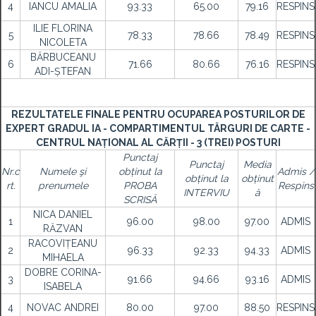
4
IANCU AMALIA
93.33
65.00
79.16
RESPINS
ILIE FLORINA
5
78.33
78.66
78.49
RESPINS
NICOLETA
BĂRBUCEANU
6
71.66
80.66
76.16
RESPINS
ADI-ȘTEFAN
REZULTATELE FINALE PENTRU OCUPAREA POSTURILOR DE
EXPERT GRADUL IA - COMPARTIMENTUL TÂRGURI DE CARTE -
CENTRUL NAȚIONAL AL CĂRȚII - 3 (TREI) POSTURI
Punctaj
Punctaj
Media
Nr.c
Numele şi
obținut la
Admis /
obținut la
obținut
rt.
prenumele
PROBA
Respins
INTERVIU
ă
SCRISĂ
NICA DANIEL
1
96.00
98.00
97.00
ADMIS
RĂZVAN
RACOVIȚEANU
2
96.33
92.33
94.33
ADMIS
MIHAELA
DOBRE CORINA-
3
91.66
94.66
93.16
ADMIS
ISABELA
4
NOVAC ANDREI
80.00
97.00
88.50
RESPINS