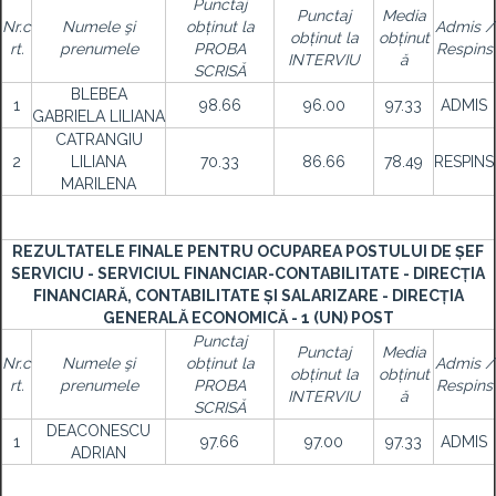
Punctaj
Punctaj
Media
Nr.c
Numele şi
obținut la
Admis /
obținut la
obținut
rt.
prenumele
PROBA
Respins
INTERVIU
ă
SCRISĂ
BLEBEA
1
98.66
96.00
97.33
ADMIS
GABRIELA LILIANA
CATRANGIU
2
LILIANA
70.33
86.66
78.49
RESPINS
MARILENA
REZULTATELE FINALE PENTRU OCUPAREA POSTULUI DE ȘEF
SERVICIU - SERVICIUL FINANCIAR-CONTABILITATE - DIRECȚIA
FINANCIARĂ, CONTABILITATE ȘI SALARIZARE - DIRECȚIA
GENERALĂ ECONOMICĂ - 1 (UN) POST
Punctaj
Punctaj
Media
Nr.c
Numele şi
obținut la
Admis /
obținut la
obținut
rt.
prenumele
PROBA
Respins
INTERVIU
ă
SCRISĂ
DEACONESCU
1
97.66
97.00
97.33
ADMIS
ADRIAN