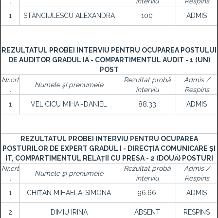
.
interviu
Respins
1
STĂNCIULESCU ALEXANDRA
100
ADMIS
REZULTATUL PROBEI INTERVIU PENTRU OCUPAREA POSTULUI
DE AUDITOR GRADUL IA - COMPARTIMENTUL AUDIT - 1 (UN)
POST
Nr.crt
Rezultat probă
Admis /
Numele şi prenumele
.
interviu
Respins
1
VELICICU MIHAI-DANIEL
88.33
ADMIS
REZULTATUL PROBEI INTERVIU PENTRU OCUPAREA
POSTURILOR DE EXPERT GRADUL I - DIRECȚIA COMUNICARE ȘI
IT, COMPARTIMENTUL RELAȚII CU PRESA - 2 (DOUĂ) POSTURI
Nr.crt
Rezultat probă
Admis /
Numele şi prenumele
.
interviu
Respins
1
CHIȚAN MIHAELA-SIMONA
96.66
ADMIS
2
DIMIU IRINA
ABSENT
RESPINS