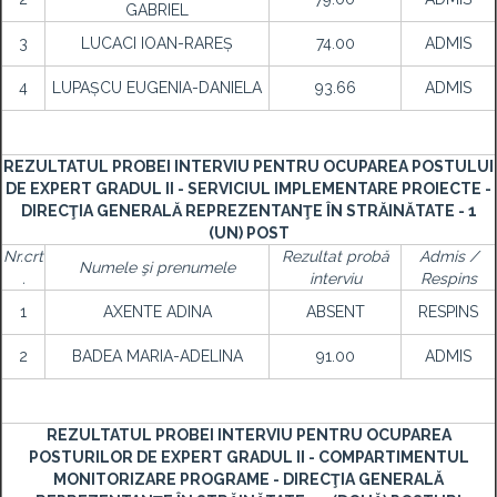
GABRIEL
3
LUCACI IOAN-RAREȘ
74.00
ADMIS
4
LUPAȘCU EUGENIA-DANIELA
93.66
ADMIS
REZULTATUL PROBEI INTERVIU PENTRU OCUPAREA POSTULUI
DE EXPERT GRADUL II - SERVICIUL IMPLEMENTARE PROIECTE -
DIRECŢIA GENERALĂ REPREZENTANŢE ÎN STRĂINĂTATE - 1
(UN) POST
Nr.crt
Rezultat probă
Admis /
Numele şi prenumele
.
interviu
Respins
1
AXENTE ADINA
ABSENT
RESPINS
2
BADEA MARIA-ADELINA
91.00
ADMIS
REZULTATUL PROBEI INTERVIU PENTRU OCUPAREA
POSTURILOR DE EXPERT GRADUL II - COMPARTIMENTUL
MONITORIZARE PROGRAME - DIRECŢIA GENERALĂ