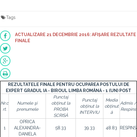
Tags
ACTUALIZARE 21 DECEMBRIE 2016: AFIȘARE REZULTATE
FINALE
REZULTATELE FINALE PENTRU OCUPAREA POSTULUI DE
EXPERT GRADUL IA - BIROUL LIMBA ROMÂNĂ - 1 (UN) POST
Punctaj
Punctaj
Media
Nr.c
Numele şi
obținut la
Admis /
obținut la
obținut
rt.
prenumele
PROBA
Respins
INTERVIU
ă
SCRISĂ
OPRICA
1
ALEXANDRA-
58.33
39.33
48.83
RESPINS
DANIELA