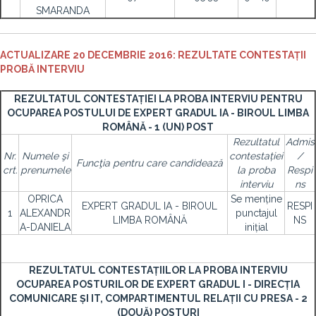
SMARANDA
ACTUALIZARE 20 DECEMBRIE 2016: REZULTATE CONTESTAȚII
PROBĂ INTERVIU
REZULTATUL CONTESTAȚIEI LA PROBA INTERVIU PENTRU
OCUPAREA POSTULUI DE EXPERT GRADUL IA - BIROUL LIMBA
ROMÂNĂ - 1 (UN) POST
Rezultatul
Admis
Nr.
Numele şi
contestației
/
Funcţia pentru care candidează
crt.
prenumele
la proba
Respi
interviu
ns
OPRICA
Se menține
EXPERT GRADUL IA - BIROUL
RESPI
1
ALEXANDR
punctajul
LIMBA ROMÂNĂ
NS
A-DANIELA
inițial
REZULTATUL CONTESTAȚIILOR LA PROBA INTERVIU
OCUPAREA POSTURILOR DE EXPERT GRADUL I - DIRECȚIA
COMUNICARE ȘI IT, COMPARTIMENTUL RELAȚII CU PRESA - 2
(DOUĂ) POSTURI