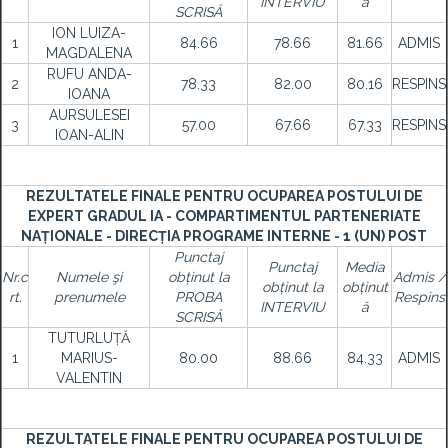
INTERVIU
ă
SCRISĂ
ION LUIZA-
1
84.66
78.66
81.66
ADMIS
MAGDALENA
RUFU ANDA-
2
78.33
82.00
80.16
RESPINS
IOANA
AURSULESEI
3
57.00
67.66
67.33
RESPINS
IOAN-ALIN
REZULTATELE FINALE PENTRU OCUPAREA POSTULUI DE
EXPERT GRADUL IA - COMPARTIMENTUL PARTENERIATE
NAȚIONALE - DIRECȚIA PROGRAME INTERNE - 1 (UN) POST
Punctaj
Punctaj
Media
Nr.c
Numele şi
obținut la
Admis /
obținut la
obținut
rt.
prenumele
PROBA
Respins
INTERVIU
ă
SCRISĂ
TUTURLUȚĂ
1
MARIUS-
80.00
88.66
84.33
ADMIS
VALENTIN
REZULTATELE FINALE PENTRU OCUPAREA POSTULUI DE