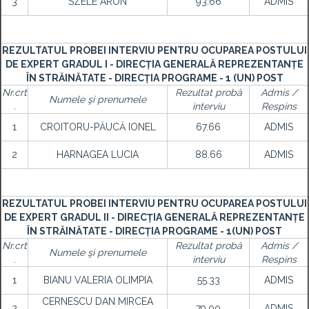
3
SZELE ARON
93.66
ADMIS
REZULTATUL PROBEI INTERVIU PENTRU OCUPAREA POSTULUI
DE EXPERT GRADUL I - DIRECȚIA GENERALĂ REPREZENTANȚE
ÎN STRĂINĂTATE - DIRECȚIA PROGRAME - 1 (UN) POST
Nr.crt
Rezultat probă
Admis /
Numele şi prenumele
.
interviu
Respins
1
CROITORU-PĂUCĂ IONEL
67.66
ADMIS
2
HARNAGEA LUCIA
88.66
ADMIS
REZULTATUL PROBEI INTERVIU PENTRU OCUPAREA POSTULUI
DE EXPERT GRADUL II - DIRECȚIA GENERALĂ REPREZENTANȚE
ÎN STRĂINĂTATE - DIRECȚIA PROGRAME - 1(UN) POST
Nr.crt
Rezultat probă
Admis /
Numele şi prenumele
.
interviu
Respins
1
BIANU VALERIA OLIMPIA
55.33
ADMIS
CERNESCU DAN MIRCEA
2
79.00
ADMIS