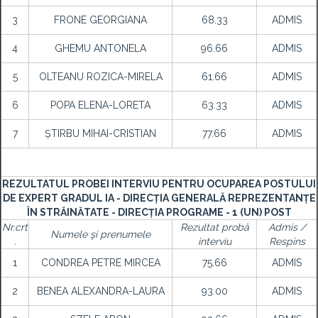
3
FRONE GEORGIANA
68.33
ADMIS
4
GHEMU ANTONELA
96.66
ADMIS
5
OLTEANU ROZICA-MIRELA
61.66
ADMIS
6
POPA ELENA-LORETA
63.33
ADMIS
7
ȘTIRBU MIHAI-CRISTIAN
77.66
ADMIS
REZULTATUL PROBEI INTERVIU PENTRU OCUPAREA POSTULUI
DE EXPERT GRADUL IA - DIRECȚIA GENERALĂ REPREZENTANȚE
ÎN STRĂINĂTATE - DIRECȚIA PROGRAME - 1 (UN) POST
Nr.crt
Rezultat probă
Admis /
Numele şi prenumele
.
interviu
Respins
1
CONDREA PETRE MIRCEA
75.66
ADMIS
2
BENEA ALEXANDRA-LAURA
93.00
ADMIS