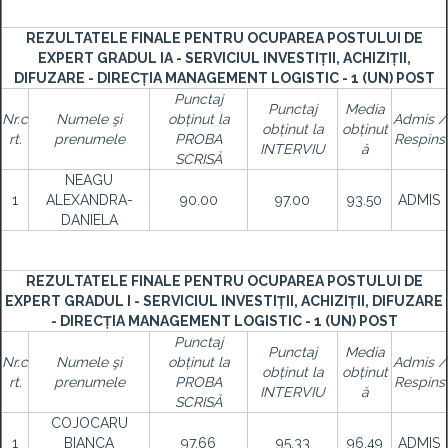
REZULTATELE FINALE PENTRU OCUPAREA POSTULUI DE
EXPERT GRADUL IA - SERVICIUL INVESTIȚII, ACHIZIȚII,
DIFUZARE - DIRECȚIA MANAGEMENT LOGISTIC - 1 (UN) POST
Punctaj
Punctaj
Media
Nr.c
Numele şi
obținut la
Admis /
obținut la
obținut
rt.
prenumele
PROBA
Respins
INTERVIU
ă
SCRISĂ
NEAGU
1
ALEXANDRA-
90.00
97.00
93.50
ADMIS
DANIELA
REZULTATELE FINALE PENTRU OCUPAREA POSTULUI DE
EXPERT GRADUL I - SERVICIUL INVESTIȚII, ACHIZIȚII, DIFUZARE
- DIRECȚIA MANAGEMENT LOGISTIC - 1 (UN) POST
Punctaj
Punctaj
Media
Nr.c
Numele şi
obținut la
Admis /
obținut la
obținut
rt.
prenumele
PROBA
Respins
INTERVIU
ă
SCRISĂ
COJOCARU
1
BIANCA
97.66
95.33
96.49
ADMIS