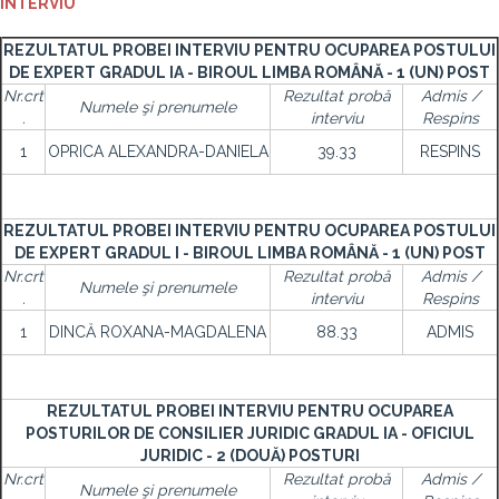
INTERVIU
REZULTATUL PROBEI INTERVIU PENTRU OCUPAREA POSTULUI
DE EXPERT GRADUL IA - BIROUL LIMBA ROMÂNĂ - 1 (UN) POST
Nr.crt
Rezultat probă
Admis /
Numele şi prenumele
.
interviu
Respins
1
OPRICA ALEXANDRA-DANIELA
39.33
RESPINS
REZULTATUL PROBEI INTERVIU PENTRU OCUPAREA POSTULUI
DE EXPERT GRADUL I - BIROUL LIMBA ROMÂNĂ - 1 (UN) POST
Nr.crt
Rezultat probă
Admis /
Numele şi prenumele
.
interviu
Respins
1
DINCĂ ROXANA-MAGDALENA
88.33
ADMIS
REZULTATUL PROBEI INTERVIU PENTRU OCUPAREA
POSTURILOR DE CONSILIER JURIDIC GRADUL IA - OFICIUL
JURIDIC - 2 (DOUĂ) POSTURI
Nr.crt
Rezultat probă
Admis /
Numele şi prenumele