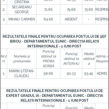
CRISTINA
SECĂREANU
2
71.66
79.66
75.66
RESPINS
GEORGE
3
MIHAIU CARMEN
64.66
ABSENT
-
RESPINS
REZULTATELE FINALE PENTRU OCUPAREA POSTULUI DE ȘEF
BIROU - DEPARTAMENTUL EUNIC - DIRECȚIA RELAȚII
INTERNAȚIONALE - 1 (UN) POST
Punctaj
Punctaj
Media
Nr.c
Numele şi
obținut la
Admis /
obținut la
obținut
rt.
prenumele
PROBA
Respins
INTERVIU
ă
SCRISĂ
MARIN ȘTEFAN-
1
96.66
90.33
93.49
ADMIS
CLAUDIU
REZULTATELE FINALE PENTRU OCUPAREA POSTULUI DE
EXPERT GRADUL IA - DEPARTAMENTUL EUNIC - DIRECȚIA
RELAȚII INTERNAȚIONALE - 1 (UN) POST
Punctaj
Punctaj
Media