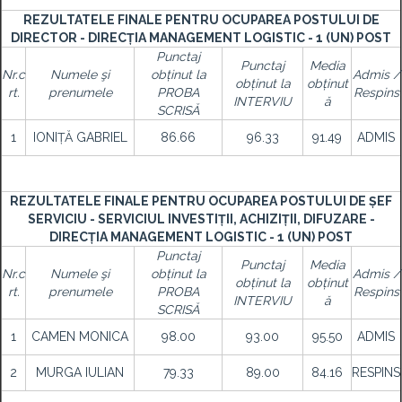
REZULTATELE FINALE PENTRU OCUPAREA POSTULUI DE
DIRECTOR - DIRECȚIA MANAGEMENT LOGISTIC - 1 (UN) POST
Punctaj
Punctaj
Media
Nr.c
Numele şi
obținut la
Admis /
obținut la
obținut
rt.
prenumele
PROBA
Respins
INTERVIU
ă
SCRISĂ
1
IONIȚĂ GABRIEL
86.66
96.33
91.49
ADMIS
REZULTATELE FINALE PENTRU OCUPAREA POSTULUI DE ȘEF
SERVICIU - SERVICIUL INVESTIȚII, ACHIZIȚII, DIFUZARE -
DIRECȚIA MANAGEMENT LOGISTIC - 1 (UN) POST
Punctaj
Punctaj
Media
Nr.c
Numele şi
obținut la
Admis /
obținut la
obținut
rt.
prenumele
PROBA
Respins
INTERVIU
ă
SCRISĂ
1
CAMEN MONICA
98.00
93.00
95.50
ADMIS
2
MURGA IULIAN
79.33
89.00
84.16
RESPINS