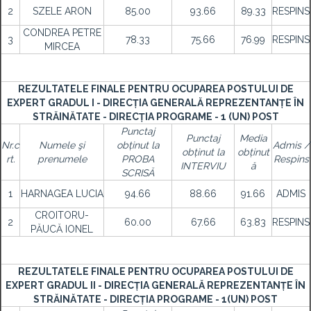
2
SZELE ARON
85.00
93.66
89.33
RESPINS
CONDREA PETRE
3
78.33
75.66
76.99
RESPINS
MIRCEA
REZULTATELE FINALE PENTRU OCUPAREA POSTULUI DE
EXPERT GRADUL I - DIRECȚIA GENERALĂ REPREZENTANȚE ÎN
STRĂINĂTATE - DIRECȚIA PROGRAME - 1 (UN) POST
Punctaj
Punctaj
Media
Nr.c
Numele şi
obținut la
Admis /
obținut la
obținut
rt.
prenumele
PROBA
Respins
INTERVIU
ă
SCRISĂ
1
HARNAGEA LUCIA
94.66
88.66
91.66
ADMIS
CROITORU-
2
60.00
67.66
63.83
RESPINS
PĂUCĂ IONEL
REZULTATELE FINALE PENTRU OCUPAREA POSTULUI DE
EXPERT GRADUL II - DIRECȚIA GENERALĂ REPREZENTANȚE ÎN
STRĂINĂTATE - DIRECȚIA PROGRAME - 1(UN) POST