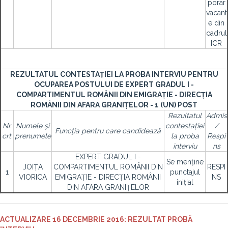
porar
vacant
e din
cadrul
ICR
REZULTATUL CONTESTAȚIEI LA PROBA INTERVIU PENTRU
OCUPAREA POSTULUI DE EXPERT GRADUL I -
COMPARTIMENTUL ROMÂNII DIN EMIGRAȚIE - DIRECȚIA
ROMÂNII DIN AFARA GRANIȚELOR - 1 (UN) POST
Rezultatul
Admis
Nr.
Numele şi
contestației
/
Funcţia pentru care candidează
crt.
prenumele
la proba
Respi
interviu
ns
EXPERT GRADUL I -
Se menține
JOIȚA
COMPARTIMENTUL ROMÂNII DIN
RESPI
1
punctajul
VIORICA
EMIGRAȚIE - DIRECȚIA ROMÂNII
NS
inițial
DIN AFARA GRANIȚELOR
ACTUALIZARE 16 DECEMBRIE 2016: REZULTAT PROBĂ