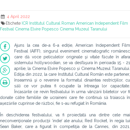
4 April 2022
Etichete
ICR
Institutul Cultural Roman
American Independent Film
Festival
Cinema Elvire Popesco
Cinema Muzeul Taranului
Ajuns la cea de-a 6-a ediție, American Independent Film
Festival (AIFF), singurul eveniment cinematografic românesc
care dă voce peliculelor originale şi vitale făcute în afara
sistemului hollywoodian, se va desfăşura în perioada 15 - 21
aprilie, la Cinema Elvire Popesco și Cinema Muzeul Tăranului.
Ediţia din 2022, la care Institutul Cultural Român este partener,
înseamnă şi o revenire la formatul dinaintea restricţiilor, cu
săli ce vor putea fi ocupate la întreaga lor capacitate.
Încasările ce revin festivalului în urma vânzării biletelor vor fi
donate către familiile de ucraineni care fie continuă să trăiască în
așezările cuprinse de război, fie s-au refugiat în România.
În deschiderea festivalului, va fi proiectată una dintre cele mai
neconvenţionale producţii ‘indie’ ale anului, Red Rocket, în regia lui
Sean Baker, care a figurat în competiţia de la Cannes, din 2021.