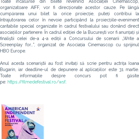
Toate încasările din bilete revenind Asociației Cinemascop,
organizatoare AIFF, vor fi direcționate acestor cauze. Pe lângă
cumpărarea unui bilet la orice proiecție, puteți contribui la
întrajutorarea celor în nevoie participând la proiecțiile-eveniment
caritabile special organizate în cadrul festivalului sau donând direct
asociațiilor partenere. În cadrul ediției de la București vor fi anunțați și
finaliștii celei de-a 4-a ediții a Concursului de scenarii „Write a
Screenplay for…”, organizat de Asociația Cinemascop cu sprijinul
HBO Europe.
Anul acesta scenariștii au fost invitați să scrie pentru actrița Ioana
Bugarin, iar deadline-ul de depunere al aplicațiilor este 31 martie.
Toate informațiile despre concurs pot fi găsite
pe:
https://filmedefestival.ro/wsf
.