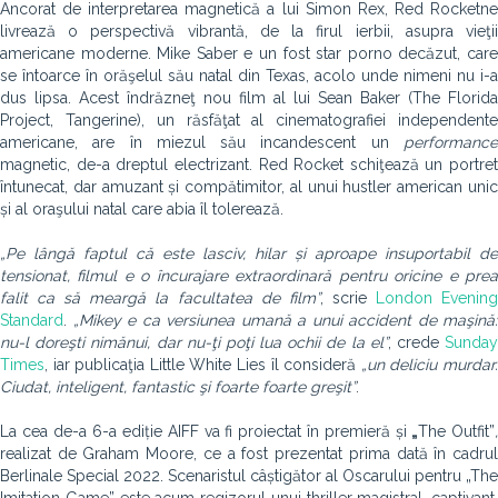
Ancorat de interpretarea magnetică a lui Simon Rex, Red Rocket
ne
livrează o perspectivă vibrantă, de la firul ierbii, asupra vieţii
americane moderne. Mike Saber e un fost star porno decăzut, care
se întoarce în orăşelul său natal din Texas, acolo unde nimeni nu i-a
dus lipsa. Acest îndrăzneţ nou film al lui Sean Baker (The Florida
Project, Tangerine), un răsfăţat al cinematografiei independente
americane, are în miezul său incandescent un
performance
magnetic, de-a dreptul electrizant. Red Rocket schiţează un portret
întunecat, dar amuzant și compătimitor, al unui hustler american unic
și al oraşului natal care abia îl tolerează.
„Pe lângă faptul că este lasciv, hilar și aproape insuportabil de
tensionat, filmul e o încurajare extraordinară pentru oricine e prea
falit ca să meargă la facultatea de film”
, scrie
London Evenin
Standard
.
„Mikey e ca versiunea umană a unui accident de maşină:
nu-
l doreşti nimănui, dar nu-ţi poţi lua ochii de la el”
, crede
Sunda
Times
, iar publicaţia Little White Lies îl consideră
„un deliciu murdar
Ciudat, inteligent, fantastic şi foarte foarte greşit”
.
La cea de-a 6-a ediție AIFF va fi proiectat în premieră și
„
The Outfit”
realizat de Graham Moore, ce a fost prezentat prima dată în cadrul
Berlinale Special 2022. Scenaristul câștigător al Oscarului pentru „The