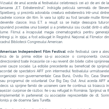
Vizualul de anul acesta al festivalului celebrează cei 40 de ani de la
lansarea „E.T. Extraterestrul”, îndrăgita peliculă semnată de Steven
Spielberg, și prezintă adorabila creatură extraterestră într-unul dintre
cadrele iconice din film. În vara lui 1982 au fost lansate multe filme
devenite clasice, însă E.T. a reuşit să se înalţe deasupra tuturor
spunând povestea unui băieţel și a prietenului său ciudat dintr-o altă
lume. Filmul a încapsulat magia cinematografică pentru generaţii
întregi şi, în 1994, a fost adăugat în Registrul Naţional al Filmelor din
cadrul Bibliotecii Congresului American.
American Independent Film Festival
este festivalul care a ales
încă de la prima ediție să-și asocieze o componentă civică
direcționând toate încasările ce i-au revenit din bilete către sprijinirea
unei cauze sociale. La edițiile precedente au beneficiat de sprijinul
acordat de spectatorii AIFF prin intermediul festivalului următoarele
organizații non-guvernamentale: Casa Bună, Ovidiu Ro, Casa Share
sau programul de voluntariat Our Big Day Out. Anul acesta AIFF a
decis să sprijine familii de ucraineni care fie continuă să trăiască în
așezări curpinse de război, fie s-au refugiat în România. Sprijinul va fi
implementat în parteneriat cu asociațiile reprezentate de dl. Sorin
Ioniță și de doamna Sara Turetta.