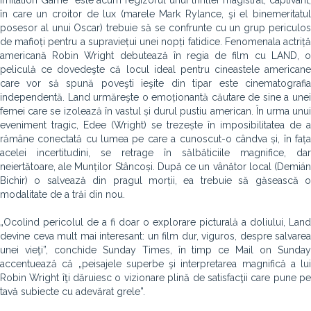
Imitation Game” este acum regizorul unui thriller magistral, captivant,
în care un croitor de lux (marele Mark Rylance, şi el binemeritatul
posesor al unui Oscar) trebuie să se confrunte cu un grup periculos
de mafioți pentru a supraviețui unei nopți fatidice. Fenomenala actriță
americană Robin Wright debutează în regia de film cu LAND, o
peliculă ce dovedeşte că locul ideal pentru cineastele americane
care vor să spună poveşti ieşite din tipar este cinematografia
independentă. Land urmăreşte o emoționantă căutare de sine a unei
femei care se izolează în vastul și durul pustiu american. În urma unui
eveniment tragic, Edee (Wright) se trezește în imposibilitatea de a
rămâne conectată cu lumea pe care a cunoscut-o cândva și, în fața
acelei incertitudini, se retrage în sălbăticiile magnifice, dar
neiertătoare, ale Munților Stâncoși. După ce un vânător local (Demián
Bichir) o salvează din pragul morții, ea trebuie să găsească o
modalitate de a trăi din nou.
„Ocolind pericolul de a fi doar o explorare picturală a doliului, Land
devine ceva mult mai interesant: un film dur, viguros, despre salvarea
unei vieţi”, conchide Sunday Times, în timp ce Mail on Sunday
accentuează că „peisajele superbe şi interpretarea magnifică a lui
Robin Wright îţi dăruiesc o vizionare plină de satisfacţii care pune pe
tavă subiecte cu adevărat grele”.