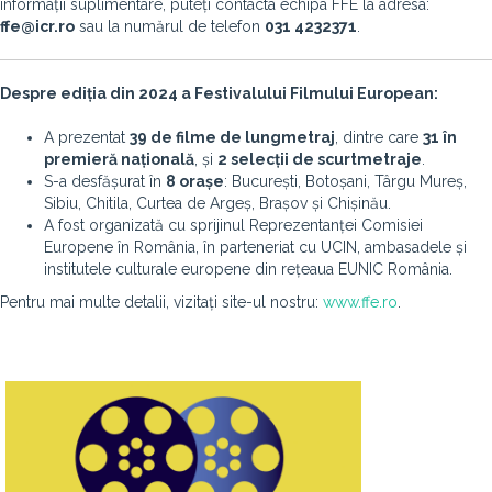
informații suplimentare, puteți contacta echipa FFE la adresa:
ffe@icr.ro
sau la numărul de telefon
031 4232371
.
Despre ediția din 2024 a Festivalului Filmului European:
A prezentat
39 de filme de lungmetraj
, dintre care
31 în
premieră națională
, și
2 selecții de scurtmetraje
.
S-a desfășurat în
8 orașe
: București, Botoșani, Târgu Mureș,
Sibiu, Chitila, Curtea de Argeș, Brașov și Chișinău.
A fost organizată cu sprijinul Reprezentanței Comisiei
Europene în România, în parteneriat cu UCIN, ambasadele și
institutele culturale europene din rețeaua EUNIC România.
Pentru mai multe detalii, vizitați site-ul nostru:
www.ffe.ro
.