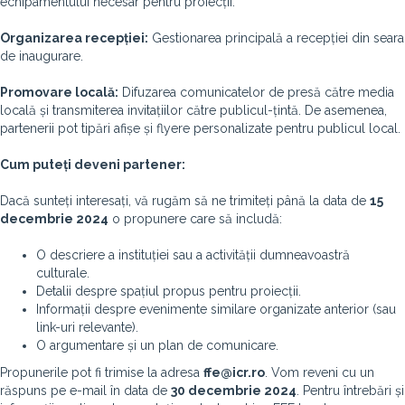
echipamentului necesar pentru proiecții.
Organizarea recepției:
Gestionarea principală a recepției din seara
de inaugurare.
Promovare locală:
Difuzarea comunicatelor de presă către media
locală și transmiterea invitațiilor către publicul-țintă. De asemenea,
partenerii pot tipări afișe și flyere personalizate pentru publicul local.
Cum puteți deveni partener:
Dacă sunteți interesați, vă rugăm să ne trimiteți până la data de
1
5
decembrie 2024
o propunere care să includă:
O descriere a instituției sau a activității dumneavoastră
culturale.
Detalii despre spațiul propus pentru proiecții.
Informații despre evenimente similare organizate anterior (sau
link-uri relevante).
O argumentare și un plan de comunicare.
Propunerile pot fi trimise la adresa
ffe@icr.ro
. Vom reveni cu un
răspuns pe e-mail în data de
30
decembrie 2024
. Pentru întrebări și