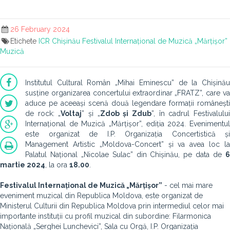
26 February 2024
Etichete
ICR Chișinău
Festivalul Internațional de Muzică „Mărțișor”
Muzică
Institutul Cultural Român „Mihai Eminescu” de la Chișinău
susține organizarea concertului extraordinar „FRATZ”, care va
aduce pe aceeași scenă două legendare formații românești
de rock: „
Voltaj
” și „
Zdob și Zdub
”, în cadrul Festivalulu
Internațional de Muzică „Mărțișor”, ediția 2024. Evenimentul
este organizat de I.P. Organizația Concertistică și
Management Artistic „Moldova-Concert” și va avea loc la
Palatul Național „Nicolae Sulac” din Chișinău, pe data de
6
martie 2024
, la ora
18.00
.
Festivalul Internațional de Muzică „Mărțișor”
- cel mai mare
eveniment muzical din Republica Moldova, este organizat de
Ministerul Culturii din Republica Moldova prin intermediul celor mai
importante instituții cu profil muzical din subordine: Filarmonica
Națională „Serghei Lunchevici”, Sala cu Orgă, I.P. Organizația