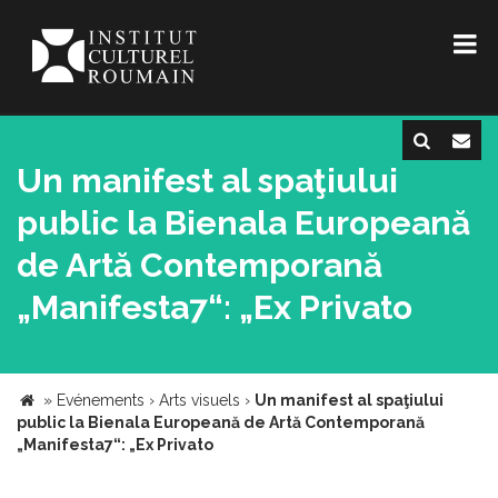
Un manifest al spaţiului
public la Bienala Europeană
de Artă Contemporană
„Manifesta7“: „Ex Privato
»
Evénements
›
Arts visuels
›
Un manifest al spaţiului
public la Bienala Europeană de Artă Contemporană
„Manifesta7“: „Ex Privato