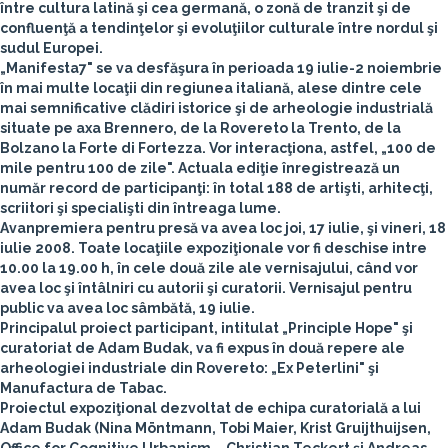
între cultura latină şi cea germană, o zonă de tranzit şi de
confluenţă a tendinţelor şi evoluţiilor culturale între nordul şi
sudul Europei.
„Manifesta7" se va desfăşura în perioada 19 iulie-2 noiembrie
în mai multe locaţii din regiunea italiană, alese dintre cele
mai semnificative clădiri istorice şi de arheologie industrială
situate pe axa Brennero, de la Rovereto la Trento, de la
Bolzano la Forte di Fortezza. Vor interacţiona, astfel, „100 de
mile pentru 100 de zile". Actuala ediţie înregistrează un
număr record de participanţi: în total 188 de artişti, arhitecţi,
scriitori şi specialişti din întreaga lume.
Avanpremiera pentru presă va avea loc joi, 17 iulie, şi vineri, 18
iulie 2008. Toate locaţiile expoziţionale vor fi deschise intre
10.00 la 19.00 h, în cele două zile ale vernisajului, când vor
avea loc şi întâlniri cu autorii şi curatorii. Vernisajul pentru
public va avea loc sâmbătă, 19 iulie.
Principalul proiect participant, intitulat „Principle Hope" şi
curatoriat de Adam Budak, va fi expus în două repere ale
arheologiei industriale din Rovereto: „Ex Peterlini" şi
Manufactura de Tabac.
Proiectul expoziţional dezvoltat de echipa curatorială a lui
Adam Budak (Nina Möntmann, Tobi Maier, Krist Gruijthuijsen,