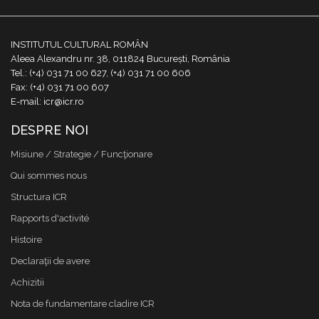
INSTITUTUL CULTURAL ROMÂN
Aleea Alexandru nr. 38, 011824 București, România
Tel.: (+4) 031 71 00 627, (+4) 031 71 00 606
Fax: (+4) 031 71 00 607
E-mail: icr@icr.ro
DESPRE NOI
Misiune / Strategie / Funcţionare
Qui sommes nous
Structura ICR
Rapports d'activité
Histoire
Declaraţii de avere
Achizitii
Nota de fundamentare cladire ICR