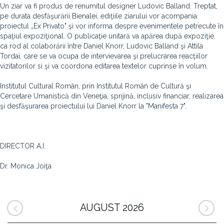
Un ziar va fi produs de renumitul designer Ludovic Balland. Treptat,
pe durata desfăşurării Bienalei, ediţiile ziarului vor acompania
proiectul „Ex Privato" şi vor informa despre evenimentele petrecute în
spaţiul expoziţional. O publicaţie unitară va apărea după expoziţie,
ca rod al colaborării între Daniel Knorr, Ludovic Balland şi Attila
Tordai, care se va ocupa de intervievarea şi prelucrarea reacţiilor
vizitatorilor si şi va coordona editarea textelor cuprinse în volum.
Institutul Cultural Român, prin Institutul Român de Cultură şi
Cercetare Umanistică din Veneţia, sprijină, inclusiv financiar, realizarea
şi desfăşurarea proiectului lui Daniel Knorr la "Manifesta 7".
DIRECTOR A.I.
Dr. Monica Joiţa
AUGUST 2026