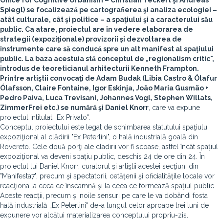
Office for Cognitive Urbanism – Christian Teckert şi Andreas
Spiegl) se focalizează pe cartografierea şi analiza ecologiei –
atât culturale, cât şi politice – a spaţiului şi a caracterului său
public. Ca atare, proiectul are în vedere elaborarea de
strategii (expoziţionale) provizorii şi dezvoltarea de
instrumente care să conducă spre un alt manifest al spaţiului
public. La baza acestuia stă conceptul de „regionalism critic",
introdus de teoreticianul arhitecturii Kenneth Frampton.
Printre artiştii convocaţi de Adam Budak (Libia Castro & Ólafur
Ólafsson, Claire Fontaine, Igor Eskinja, João Maria Gusmão +
Pedro Paiva, Luca Trevisani, Johannes Vogl, Stephen Willats,
ZimmerFrei etc.) se numără şi
Daniel Knorr
, care va expune
proiectul intitulat „Ex Privato".
Conceptul proiectului este legat de schimbarea statutului spaţiului
expoziţional al clădirii "Ex Peterlini", o hală industrială goală din
Rovereto. Cele două porţi ale cladirii vor fi scoase, astfel încât spaţiul
expoziţional va deveni spaţiu public, deschis 24 de ore din 24. În
proiectul lui Daniel Knorr, curatorul şi artiştii acestei secţiuni din
"Manifesta7", precum şi spectatorii, cetăţenii şi oficialităţile locale vor
reacţiona la ceea ce înseamnă şi la ceea ce formează spaţiul public.
Aceste reacţii, precum şi noile sensuri pe care le va dobândi fosta
hală industrială „Ex Peterlini" de-a lungul celor aproape trei luni de
expunere vor alcătui materializarea conceptului propriu-zis.