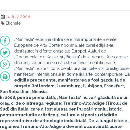
14 July 2008
Etichete
„Manifesta" este una dintre cele mai importante Bienale
Europene de Artă Contemporană, ale cărei ediţii s-au
desfăşurat în diferite oraşe ale Europei. Alături de
„Documenta" din Kassel şi „Bienala" de la Veneţia (de care se
diferenţiază prin aceea că este un eveniment itinerant),
„Manifesta" poate fi considerată una din cele mai prestigioase
manifestări internaţionale în domeniul artei contemporane.
La
ediţiile precedente, manifestarea a fost găzduită de
oraşele Rotterdam, Luxemburg, Ljubljana, Frankfurt,
San Sebastian, Nicosia.
În 2008, pentru prima dată, „Manifesta" nu va fi găzduită de un
oraş, ci de o întreagă regiune: Trentino-Alto Adige (Tirolul de
Sud) din Italia, care a fost aleasă pentru patrimoniul istoric,
pentru structurile artistice şi culturale şi pentru clădirile
reprezentative de arheologie industrială. De-a lungul istoriei,
regiunea Trentino-Alto Adige a devenit o adevărată punte