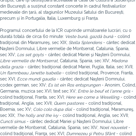
Grupul, care îşi desfăşoară activitatea la Casa de Cultură a Studenţilor
din Bucureşti, a susținut constant concerte în cadrul festivalurilor
medievale din țară, al stagiunilor Muzeului Satului din București,
precum și în Portugalia, Italia, Luxemburg și Franța.
Programul concertului de la ICR cuprinde următoarele lucrări, cu o
durată totală de circa 60 minute:
Veste bună, gazdă bună
- colind
tradiţional din Maramureş, sec XIX;
Stella Splendens
- cântec dedicat
Naşterii Domnului, Libre vermelle de Montserrat, Catalunia, Spania,
sec XIV;
Los set goyts
- cântec dedicat Mariei şi Naşterii Domnului,
Libre vermelle de Montserrat
, Catalunia, Spania, sec XIV;
Madona
della grazia
- cântec tradiţional dedicat Mariei, Puglia, Italia, sec XVII;
Un flamnbeau Janette Isabelle
- colind tradiţional, Provence, Franta,
sec XVI;
Ecce mundi gaudia
- cântec dedicat Naşterii Domnului,
codex german, sec XIV;
Es ist ein Ros entsprungen
- Anonim, Colind,
Germania, muzica sec XVI, text sec XV;
Entre le beuf et l'anne gris
-
colind tradiţional, Franta, sec XVI;
Here we come a Weselling
- colind
tradiţional, Anglia, sec XVII;
Quem pastores
- colind tradiţional,
Boemia, sec XV;
Colo colo dupa dial
- colind tradiţional, Maramureş,
sec XIX;
The holly and the ivy
- colind tradiţional, Anglia, sec XVII;
Cuncti simus
- cântec dedicat Mariei şi Naşterii Domnului, Libre
vermelle de Montserrat, Catalunia, Spania, sec XIV;
Noel nouvelet
-
colind tradiţional, Franţa, sec XVI;
Dumnezeu şi Petru Sfânt
- colind