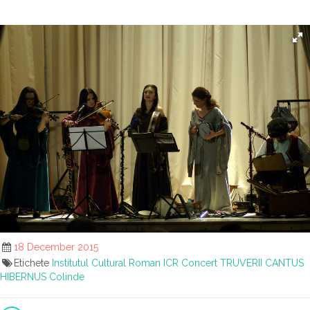
18 December 2015
Etichete
Institutul Cultural Roman
ICR
Concert
TRUVERII
CANTUS
HIBERNUS
Colinde