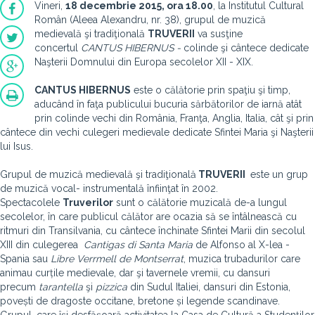
Vineri,
18 decembrie 2015, ora 18.00
, la Institutul Cultural
Rom
ân (Aleea Alexandru, nr. 38),
grupul de muzică
medievală şi tradiţională
TRUVERII
va susţine
concertul
CANTUS HIBERNUS -
colinde şi cântece dedicate
Naşterii Domnului din Europa secolelor XII - XIX.
CANTUS HIBERNUS
este o călătorie prin spaţiu şi timp,
aducând în faţa publicului bucuria sărbătorilor de iarnă atât
prin colinde vechi din România, Franţa, Anglia, Italia, cât şi prin
cântece din vechi culegeri medievale dedicate Sfintei Maria şi Naşterii
lui Isus.
Grupul de muzică medievală şi tradiţională
TRUVERII
este un grup
de muzică vocal- instrumentală înfiinţat în 2002.
Spectacolele
Truverilor
sunt o călătorie muzicală de-a lungul
secolelor, în care publicul călător are ocazia să se întâlnească cu
ritmuri din Transilvania, cu cântece închinate Sfintei Marii din secolul
XIII din culegerea
Cantigas di Santa Maria
de Alfonso al X-lea -
Spania sau
Libre Verrmell de Montserrat
, muzica trubadurilor care
animau curțile medievale, dar şi tavernele vremii, cu dansuri
precum
tarantella
şi
pizzica
din Sudul Italiei, dansuri din Estonia,
povești de dragoste occitane, bretone și legende scandinave.