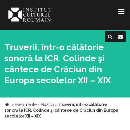
Truverii, într-o călătorie
sonoră la ICR. Colinde şi
cântece de Crăciun din
Europa secolelor XII – XIX
»
Evenimente
›
Muzică
›
Truverii, într-o călătorie
sonoră la ICR. Colinde şi cântece de Crăciun din Europa
secolelor XII – XIX