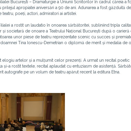
ialei București – Dramaturgie a Uniunii Scriitorilor în cadrul căreia a f
prilejul apropiatei aniversări a 90 de ani. Adunarea a fost găzduită de 
teatru, poeți, actori, admiratori ai artistei.
lei a rostit un laudatio în onoarea sărbătoritei, subliniind tripla calita
ar și societară de onoare a Teatrului Național București după o carieră
toarea unor piese de teatru reprezentate scenic cu succes și premia
nat doamnei Tina Ionescu-Demetrian o diplomă de merit și medalia de 
 elogiu artelor și a mulțumit celor prezenți. A urmat un recital poetic
 și-a rostit textele, recital aplaudat cu entuziasm de asistență. Sărbăto
rit autografe pe un volum de teatru apărut recent la editura Etna.