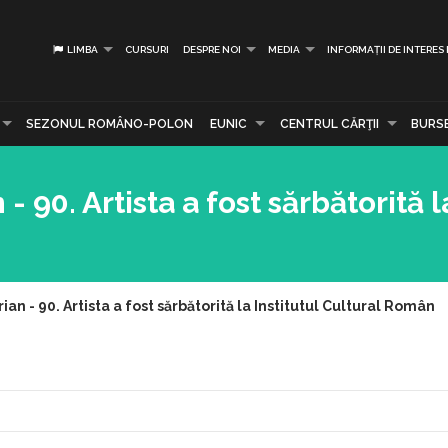
LIMBA
CURSURI
DESPRE NOI
MEDIA
INFORMAȚII DE INTERES
SEZONUL ROMÂNO-POLON
EUNIC
CENTRUL CĂRŢII
BURS
90. Artista a fost sărbătorită la
n - 90. Artista a fost sărbătorită la Institutul Cultural Român