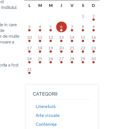
ost
L
M
M
J
V
S
D
Institutul
1
2
te în care
3
4
5
6
7
8
9
 de
te de multe
10
11
12
13
14
15
16
onoare a
17
18
19
20
21
22
23
24
25
26
27
28
29
30
rita a fost
31
CATEGORII
Literatură
Arte vizuale
Conferinţe