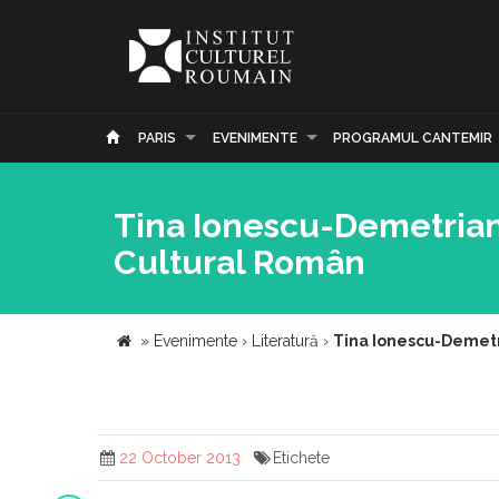
PARIS
EVENIMENTE
PROGRAMUL CANTEMIR
Tina Ionescu-Demetrian - 
Cultural Român
»
Evenimente
›
Literatură
›
Tina Ionescu-Demetria
22 October 2013
Etichete