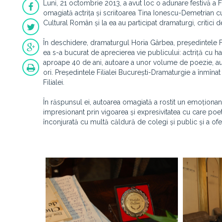
Luni, 21 octombrie 2013, a avut loc o adunare festivă a Fil
omagiată actrița și scriitoarea Tina Ionescu-Demetrian cu 
Cultural Român și la ea au participat dramaturgi, critici de 
În deschidere, dramaturgul Horia Gârbea, președintele Filia
ea s-a bucurat de aprecierea vie publicului: actriță cu h
aproape 40 de ani, autoare a unor volume de poezie, au
ori. Președintele Filialei București-Dramaturgie a înmî
Filialei.
În răspunsul ei, autoarea omagiată a rostit un emoționant
impresionant prin vigoarea și expresivitatea cu care poeta
înconjurată cu multă căldură de colegi și public și a ofe