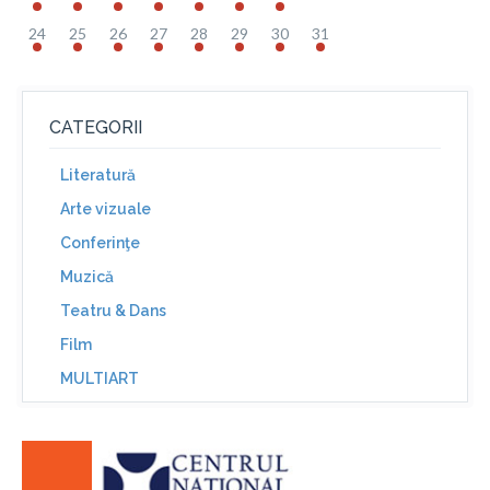
24
25
26
27
28
29
30
31
CATEGORII
Literatură
Arte vizuale
Conferinţe
Muzică
Teatru & Dans
Film
MULTIART