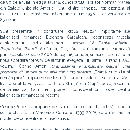
de 80 de ani, iar în ediţia italiană, cunoscutului scriitor Norman Manea
din Statele Unite ale Americii, unul dintre principalii reprezentanţi ai
exilului cultural românesc, născut în 19 iulie 1936, la aniversarea de
85 de ani.
Sunt prezentate, în continuare, două realizări importante ale
italienisticii româneşti. Eleonora Cărcăleanu recenzează trilogia
dantologului Laszlo Alexandru,
Lectura
lui
Dante
.
Infernul
.
Purgatoriul
.
Paradisul
(Cartier, Chișinău, 2021) care impresioneaz
prin masivitate (peste 2.000 de pagini), iar apoi, și mai cu seamă, prin
noua abordare folosită de autor în exegeza lui Dante. La rândul său,
volumul Corinei Anton
„Grandissima e smisurata paura”. Un
proposta di lettura di novelle del Cinquecento
(„Teamă cumplită ș
nemărginită”. Propunere de lectură a unor nuvele din secolul al XVI-
lea), apărut la Ed. „Casa Cărții de Știință” din Cluj-Napoca, recenzat
de Smaranda Bratu Elian, poate fi considerat un model pentru
italienistica românească recentă.
George Popescu propune, de asemenea, o cheie de lectură a operei
scriitorului sicilian Vincenzo Consolo (1933-2012), care rămâne un
model de concentrare la nivel stilistic.