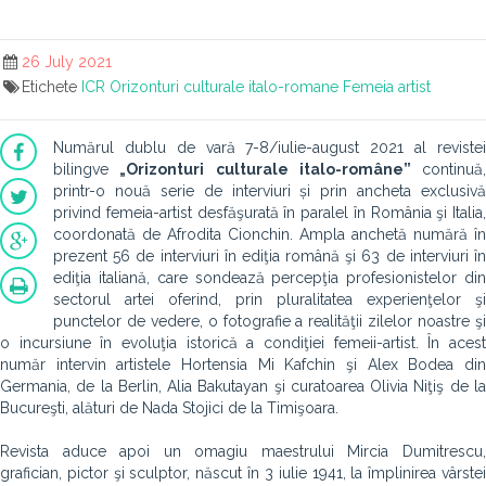
26 July 2021
Etichete
ICR
Orizonturi culturale italo-romane
Femeia artist
Numărul dublu de vară 7-8/iulie-august 2021 al revistei
bilingve
„Orizonturi culturale italo-române”
continuă,
printr-o nouă serie de interviuri și
prin ancheta exclusivă
privind femeia-artist desfăşurată în paralel în România şi Italia,
coordonată de Afrodita Cionchin. Ampla anchetă numără în
prezent 56 de interviuri în ediţia română şi 63 de interviuri în
ediţia italiană, care sondează percepţia profesionistelor din
sectorul artei oferind, prin pluralitatea experienţelor şi
punctelor de vedere, o fotografie a realităţii zilelor noastre şi
o incursiune în evoluţia istorică a condiţiei femeii-artist. În acest
număr intervin artistele Hortensia Mi Kafchin şi Alex Bodea din
Germania, de la Berlin, Alia Bakutayan şi curatoarea Olivia Niţiş de la
Bucureşti, alături de Nada Stojici de la Timişoara.
Revista aduce apoi un omagiu maestrului Mircia Dumitrescu,
grafician, pictor şi sculptor, născut în 3 iulie 1941, la împlinirea vârstei