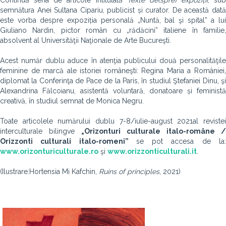
Continuă seria de articole intitulată
Texte de(spre) expoziții
, sub
semnătura Anei Sultana Cipariu, publicist și curator. De această dată
este vorba despre expoziția personală „Nuntă, bal şi spital” a lui
Giuliano Nardin, pictor român cu „rădăcini” italiene în familie,
absolvent al Universităţii Naţionale de Arte Bucureşti.
Acest număr dublu aduce în atenţia publicului două personalităţile
feminine de marcă ale istoriei româneşti: Regina Maria a României,
diplomat la Conferinţa de Pace de la Paris, în studiul Ştefaniei Dinu, şi
Alexandrina Fălcoianu, asistentă voluntară, donatoare și feministă
creativă, în studiul semnat de Monica Negru.
Toate articolele numărului dublu 7-8/iulie-august 2021
al reviste
interculturale bilingve
„Orizonturi culturale italo-române /
Orizzonti culturali italo-romeni”
se pot accesa de la
www.orizonturiculturale.ro
şi
www.orizzonticulturali.it
.
(Ilustrare:Hortensia Mi Kafchin,
Ruins of principles
, 2021)