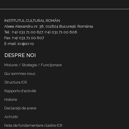
INSTITUTUL CULTURAL ROMÂN
Aleea Alexandru nr. 38, 011824 București, România
Tel.: (+4) 031 71 00 627, (+4) 031 71 00 606
Fax: (+4) 031 71 00 607
E-mail: icr@icr.ro
DESPRE NOI
Misiune / Strategie / Funcţionare
Qui sommes nous
Structura ICR
Rapports d'activité
Histoire
Declaraţii de avere
Achizitii
Nota de fundamentare cladire ICR