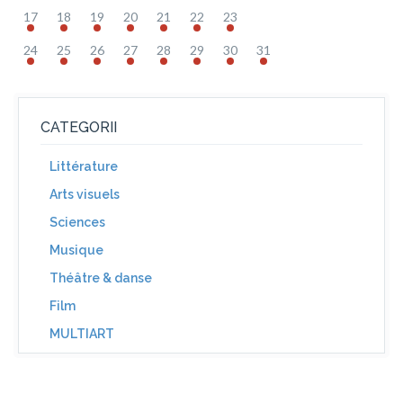
17
18
19
20
21
22
23
24
25
26
27
28
29
30
31
CATEGORII
Littérature
Arts visuels
Sciences
Musique
Théâtre & danse
Film
MULTIART