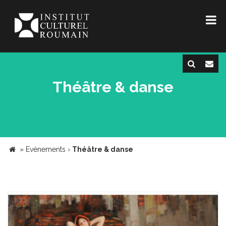
Théâtre & danse
»
Evénements
›
Théâtre & danse