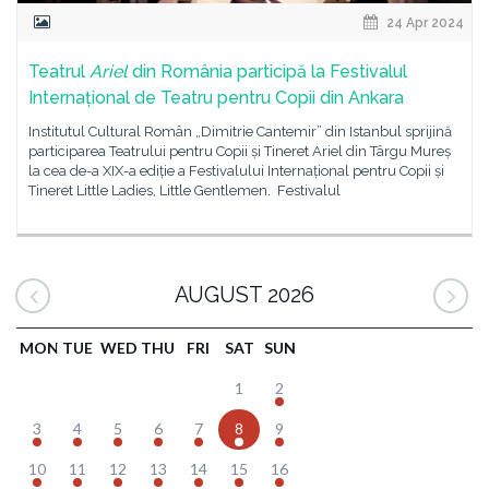
24 Apr 2024
Teatrul
Ariel
din România participă la Festivalul
Internațional de Teatru pentru Copii din Ankara
Institutul Cultural Român „Dimitrie Cantemir” din Istanbul sprijină
participarea Teatrului pentru Copii și Tineret Ariel din Târgu Mureș
la cea de-a XIX-a ediție a Festivalului Internațional pentru Copii și
Tineret Little Ladies, Little Gentlemen. Festivalul
AUGUST 2026
MON
TUE
WED
THU
FRI
SAT
SUN
1
2
3
4
5
6
7
8
9
10
11
12
13
14
15
16