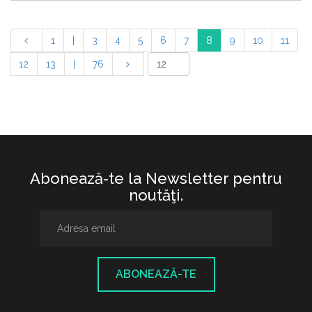
1
|
3
4
5
6
7
8
9
10
11
12
13
|
76
Abonează-te la Newsletter pentru
noutăţi.
ABONEAZĂ-TE