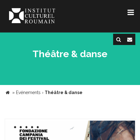
Théâtre & danse
»
Evénements
›
Théâtre & danse