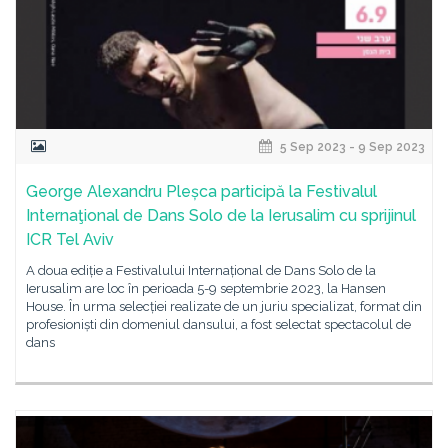
5 Sep 2023 - 9 Sep 2023
George Alexandru Pleșca participă la Festivalul
Internaţional de Dans Solo de la Ierusalim cu sprijinul
ICR Tel Aviv
A doua ediție a Festivalului Internațional de Dans Solo de la
Ierusalim are loc în perioada 5-9 septembrie 2023, la Hansen
House. În urma selecției realizate de un juriu specializat, format din
profesioniști din domeniul dansului, a fost selectat spectacolul de
dans