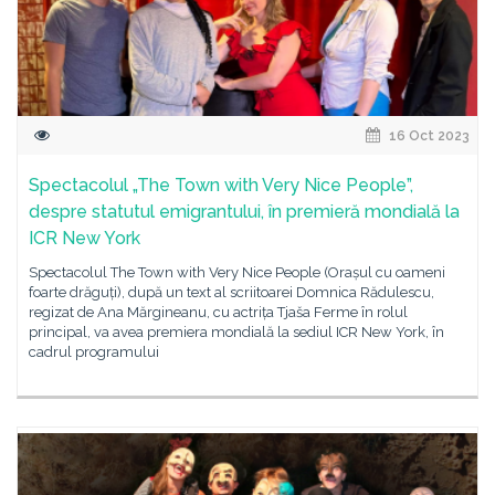
16 Oct 2023
Spectacolul „The Town with Very Nice People”,
despre statutul emigrantului, în premieră mondială la
ICR New York
Spectacolul The Town with Very Nice People (Orașul cu oameni
foarte drăguți), după un text al scriitoarei Domnica Rădulescu,
regizat de Ana Mărgineanu, cu actrița Tjaša Ferme în rolul
principal, va avea premiera mondială la sediul ICR New York, în
cadrul programului