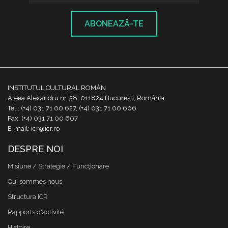
ABONEAZĂ-TE
INSTITUTUL CULTURAL ROMÂN
Aleea Alexandru nr. 38, 011824 București, România
Tel.: (+4) 031 71 00 627, (+4) 031 71 00 606
Fax: (+4) 031 71 00 607
E-mail: icr@icr.ro
DESPRE NOI
Misiune / Strategie / Funcţionare
Qui sommes nous
Structura ICR
Rapports d'activité
Histoire