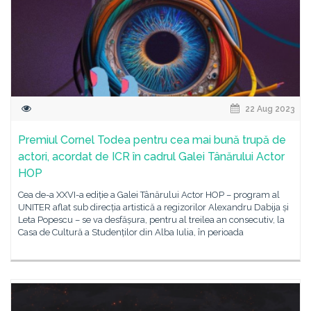
22 Aug 2023
Premiul Cornel Todea pentru cea mai bună trupă de
actori, acordat de ICR în cadrul Galei Tânărului Actor
HOP
Cea de-a XXVI-a ediție a Galei Tânărului Actor HOP – program al
UNITER aflat sub direcția artistică a regizorilor Alexandru Dabija și
Leta Popescu – se va desfășura, pentru al treilea an consecutiv, la
Casa de Cultură a Studenților din Alba Iulia, în perioada