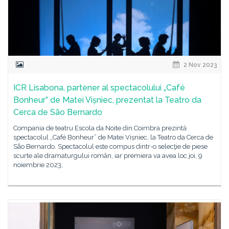
2 Nov 2023
ICR Lisabona, partener al spectacolului „Café
Bonheur” de Matei Vișniec, prezentat la Teatro da
Cerca de São Bernardo
Compania de teatru Escola da Noite din Coimbra prezintă
spectacolul „Café Bonheur” de Matei Vișniec, la Teatro da Cerca de
São Bernardo. Spectacolul este compus dintr-o selecţie de piese
scurte ale dramaturgului român, iar premiera va avea loc joi, 9
noiembrie 2023,