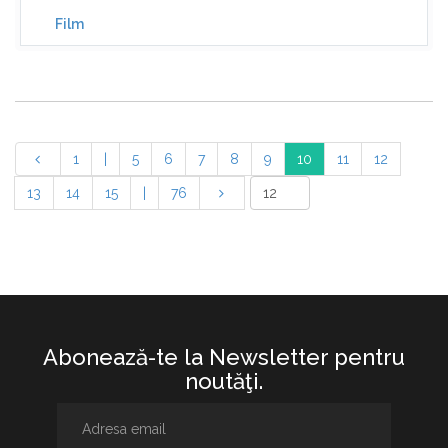
Film
1
|
5
6
7
8
9
10
11
12
13
14
15
|
76
Abonează-te la Newsletter pentru
noutăţi.