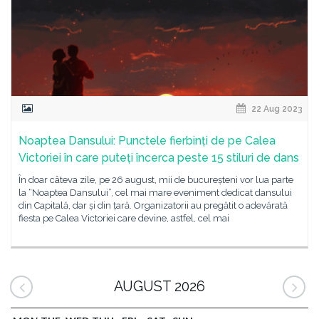
22 Aug 2023
Noaptea Dansului: Punctele fierbinți de pe Calea
Victoriei în care puteți încerca peste 15 stiluri de dans
În doar câteva zile, pe 26 august, mii de bucureșteni vor lua parte
la “Noaptea Dansului”, cel mai mare eveniment dedicat dansului
din Capitală, dar și din țară. Organizatorii au pregătit o adevărată
fiesta pe Calea Victoriei care devine, astfel, cel mai
AUGUST 2026