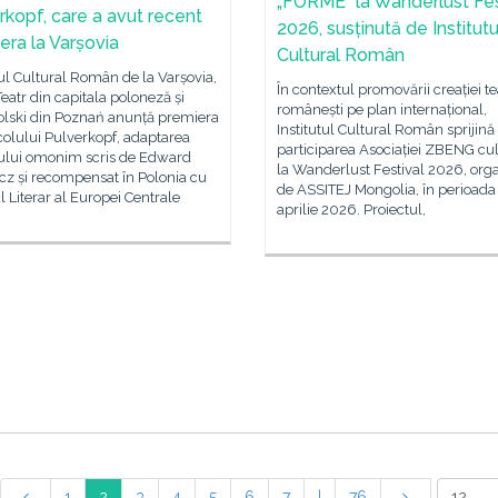
„FORME” la Wanderlust Fes
rkopf, care a avut recent
2026, susținută de Institutu
era la Varșovia
Cultural Român
tul Cultural Român de la Varșovia,
În contextul promovării creației te
atr din capitala poloneză și
românești pe plan internațional,
Polski din Poznań anunță premiera
Institutul Cultural Român sprijină
olului Pulverkopf, adaptarea
participarea Asociației ZBENG cul
lui omonim scris de Edward
la Wanderlust Festival 2026, org
cz și recompensat în Polonia cu
de ASSITEJ Mongolia, în perioada
 Literar al Europei Centrale
aprilie 2026. Proiectul,
1
2
3
4
5
6
7
|
76