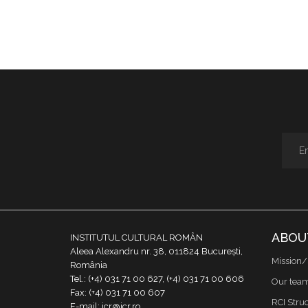
ABOU
INSTITUTUL CULTURAL ROMÂN
Aleea Alexandru nr. 38, 011824 București,
Mission/
România
Tel.: (+4) 031 71 00 627, (+4) 031 71 00 606
Our tea
Fax: (+4) 031 71 00 607
RCI Stru
E-mail: icr@icr.ro