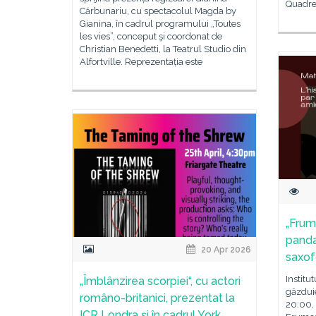
Quadre
Cărbunariu, cu spectacolul Magda by
Gianina, în cadrul programului „Toutes
les vies”, conceput şi coordonat de
Christian Benedetti, la Teatrul Studio din
Alfortville. Reprezentația este
„Frum
panda
20 Apr 2026
saxofo
Institu
„Îmblânzirea scorpiei“, cu actori
găzduie
româno-britanici, prezentat la
20:00, 
ICR Londra și în cadrul York