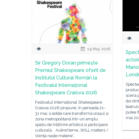
19 May 2026
Spect
actori
Sir Gregory Doran primește
Manol
Premiul Shakespeare oferit de
Lond
Institutul Cultural Român la
Specta
Festivalul Internațional
producț
Shakespeare Craiova 2026
scenă p
doi din
Festivalul Internațional Shakespeare
teatru
Craiova 2026 propune, în perioada 21–
putea f
31 mai, o ediție care transformă orașul și
mai 202
zona metropolitană într-un amplu
spațiu de întâlnire artistică și participare
culturală. Având tema „WILL matters /
Voința naște materie”,