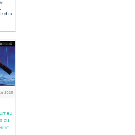
de
l
celebra
pr 2026
turneu
a cu
iei”