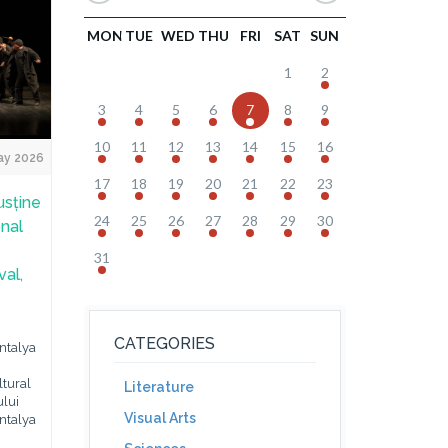
MON
TUE
WED
THU
FRI
SAT
SUN
1
2
3
4
5
6
7
8
9
10
11
12
13
14
15
16
ay 2026
17
18
19
20
21
22
23
usține
24
25
26
27
28
29
30
onal
31
val,
CATEGORIES
ntalya
ltural
Literature
ului
Visual Arts
ntalya