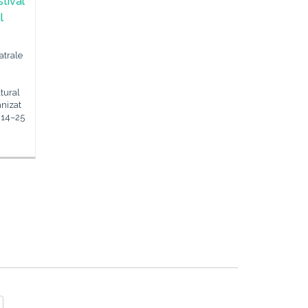
tival
l
atrale
tural
anizat
 14–25