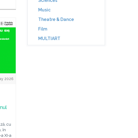
Sciences
Music
Theatre & Dance
Film
MULTIART
ay 2026
inul
ază, cu
, în
a XI-a