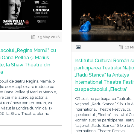
13 May 2026
12 M
acolul „Regina Mamă”, cu
i Oana Pellea și Marius
Institutul Cultural Român s
e, la Shaw Theatre din
participarea Teatrului Nați
ra
„Radu Stanca” la Antalya
colul de teatru Regina Mamă, o
International Theatre Festi
ie de excepție care îi aduce pe
cu spectacolul „Electra”
e Oana Pellea și Marius Manole,
tre cei mai apreciați actori ai
ICR susține participarea Teatrului
lui românesc contemporan, va
Național „Radu Stanca” Sibiu la A
i văzut la Londra duminică, 17
International Theatre Festival cu
6, la Shaw Theatre, oferind
spectacolul „Electra” Institutul Cu
Român susține participarea Teatr
Național „Radu Stanca” Sibiu la A
International Theatre Festival