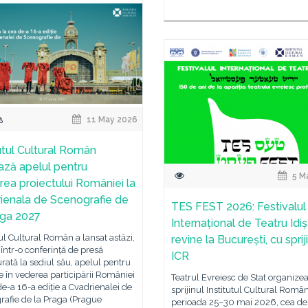
11 May 2026
tutul Cultural Român
ază apelul pentru
5 M
rea proiectului României la
ienala de Scenografie de
TES FEST 2026: Festivalul
aga 2027
Internațional de Teatru Idiș
tul Cultural Român a lansat astăzi,
revine la București, cu sprij
 într-o conferință de presă
ICR
rată la sediul său, apelul pentru
e în vederea participării României
Teatrul Evreiesc de Stat organize
de-a 16-a ediție a Cvadrienalei de
sprijinul Institutul Cultural Român
rafie de la Praga (Prague
perioada 25–30 mai 2026, cea de-