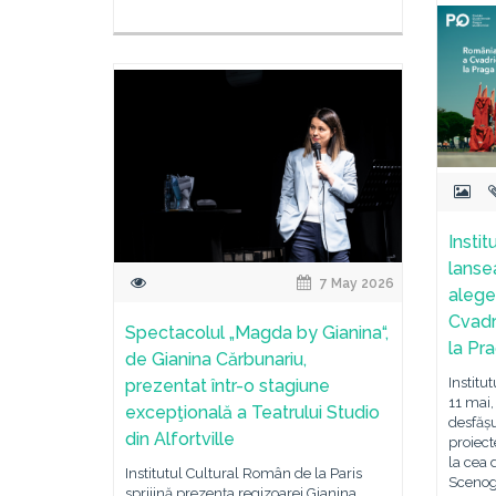
Insti
lanse
7 May 2026
alege
Cvadr
Spectacolul „Magda by Gianina“,
la Pr
de Gianina Cărbunariu,
Institu
prezentat într-o stagiune
11 mai,
excepţională a Teatrului Studio
desfășu
din Alfortville
proiect
la cea 
Institutul Cultural Român de la Paris
Scenog
sprijină prezența regizoarei Gianina