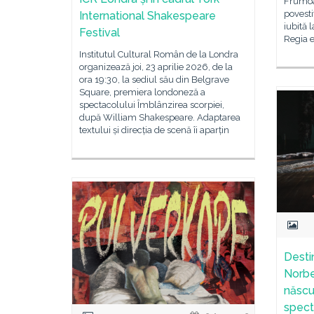
Frumoas
povesti
International Shakespeare
iubită 
Festival
Regia 
Institutul Cultural Român de la Londra
organizează joi, 23 aprilie 2026, de la
ora 19:30, la sediul său din Belgrave
Square, premiera londoneză a
spectacolului Îmblânzirea scorpiei,
după William Shakespeare. Adaptarea
textului și direcția de scenă îi aparțin
Desti
Norbe
născut
spect