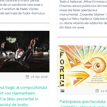
a călătorie a urșilor panda
Teatrul Național „Mihai Eminescu
tă de un saxofonist care avea o
Chișinău aduce publicului din tre
la Frankfurt de Matei Vișniec.
orașe ale Italiei spectacolul
este semnată de Tudor-Romulus
monumental „Dosarele Siberiei”, 
regia lui Petru Hadârcă. Cele trei î
cu istoria recentă ale iubitorilor d
din Italia vor avea
16 Apr 2026
nul tragic al compozitorului
14 A
rt von Hannenheim,
 la Sibiu, prezentat în
Participarea spectacolului
acolul de teatru