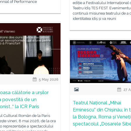
nnial of Performance
ediție a Festivalului Internațional 
Teatru Idiș TES FEST. Evenimentu
continuă misiunea teatrului de a 
identitatea idiș și va reuni
5 May 2026
27 A
oasa călătorie a urșilor
 povestită de un
Teatrul Național „Mihai
nist...“ la ICR Paris
Eminescu” din Chișinău, în 
tul Cultural Român de la Paris
la Bologna, Roma și Veneți
ște vineri, 8 mai 2026, de la ora
spectacolul „Dosarele Siber
o reprezentație a spectacolului