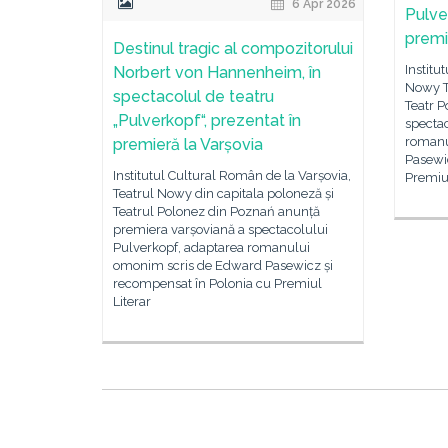
6 Apr 2026
Pulve
premi
Destinul tragic al compozitorului
Institu
Norbert von Hannenheim, în
Nowy Te
spectacolul de teatru
Teatr 
„Pulverkopf“, prezentat în
spectac
romanu
premieră la Varșovia
Pasewi
Institutul Cultural Român de la Varșovia,
Premiul
Teatrul Nowy din capitala poloneză și
Teatrul Polonez din Poznań anunță
premiera varșoviană a spectacolului
Pulverkopf, adaptarea romanului
omonim scris de Edward Pasewicz și
recompensat în Polonia cu Premiul
Literar