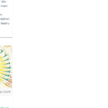
” din
i mari
în
ntâlniri
e teatru
pr 2026