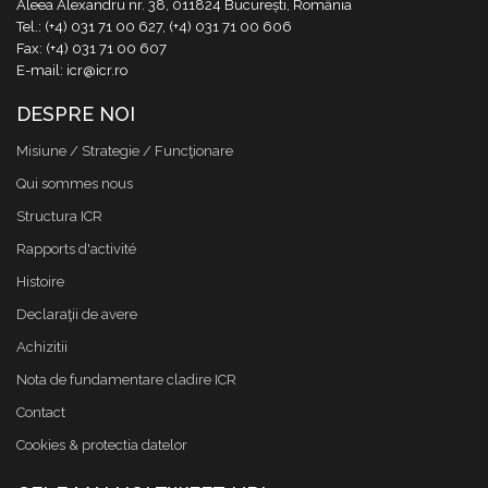
Aleea Alexandru nr. 38, 011824 București, România
Tel.: (+4) 031 71 00 627, (+4) 031 71 00 606
Fax: (+4) 031 71 00 607
E-mail: icr@icr.ro
DESPRE NOI
Misiune / Strategie / Funcţionare
Qui sommes nous
Structura ICR
Rapports d'activité
Histoire
Declaraţii de avere
Achizitii
Nota de fundamentare cladire ICR
Contact
Cookies & protectia datelor