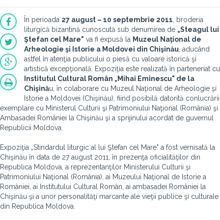
În perioada
27 august – 10 septembrie 2011
, broderia
liturgică bizantină cunoscută sub denumirea de
„Steagul lui
Ştefan cel Mare"
va fi expusă la
Muzeul Naţional de
Arheologie şi Istorie a Moldovei din Chişinău
, aducând
astfel în atenţia publicului o piesă cu valoare istorică şi
artistică excepţională. Expoziţia este realizată în parteneriat cu
Institutul Cultural Român „Mihai Eminescu" de la
Chişină
u, în colaborare cu Muzeul Naţional de Arheologie şi
Istorie a Moldovei (Chişinău), fiind posibilă datorită conlucrării
exemplare cu Ministerul Culturii şi Patrimoniului Naţional (România) şi
Ambasadei României la Chişinău şi a sprijinului acordat de guvernul
Republicii Moldova.
Expoziţia „Stindardul liturgic al lui Ştefan cel Mare" a fost vernisată la
Chişinău în data de 27 august 2011, în prezenţa oficialităţilor din
Republica Moldova, a reprezentanţilor Ministerului Culturii şi
Patrimoniului Naţional (România), ai Muzeului Naţional de Istorie a
României, ai Institutului Cultural Român, ai ambasadei României la
Chişinău şi a unor personalităţi marcante ale vieţii publice şi culturale
din Republica Moldova.