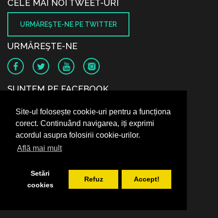
CELE MAI NOI TWEET-URI
URMĂREŞTE-NE PE TWITTER
URMĂREŞTE-NE
SUNTEM PE FACEBOOK
Site-ul folosește cookie-uri pentru a funcționa
corect. Continuând navigarea, iți exprimi
acordul asupra folosirii cookie-urilor.
Află mai mult
Setări
Refuz
Accept!
cookies