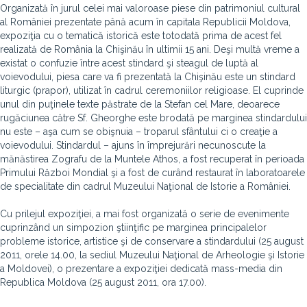
Organizată în jurul celei mai valoroase piese din patrimoniul cultural
al României prezentate până acum în capitala Republicii Moldova,
expoziţia cu o tematică istorică este totodată prima de acest fel
realizată de România la Chişinău în ultimii 15 ani. Deşi multă vreme a
existat o confuzie între acest stindard şi steagul de luptă al
voievodului, piesa care va fi prezentată la Chişinău este un stindard
liturgic (prapor), utilizat în cadrul ceremoniilor religioase. El cuprinde
unul din puţinele texte păstrate de la Stefan cel Mare, deoarece
rugăciunea către Sf. Gheorghe este brodată pe marginea stindardului
nu este – aşa cum se obişnuia – troparul sfântului ci o creaţie a
voievodului. Stindardul – ajuns în împrejurări necunoscute la
mănăstirea Zografu de la Muntele Athos, a fost recuperat în perioada
Primului Război Mondial şi a fost de curând restaurat în laboratoarele
de specialitate din cadrul Muzeului Naţional de Istorie a României.
Cu prilejul expoziţiei, a mai fost organizată o serie de evenimente
cuprinzând un simpozion ştiinţific pe marginea principalelor
probleme istorice, artistice şi de conservare a stindardului (25 august
2011, orele 14.00, la sediul Muzeului Naţional de Arheologie şi Istorie
a Moldovei), o prezentare a expoziţiei dedicată mass-media din
Republica Moldova (25 august 2011, ora 17.00).