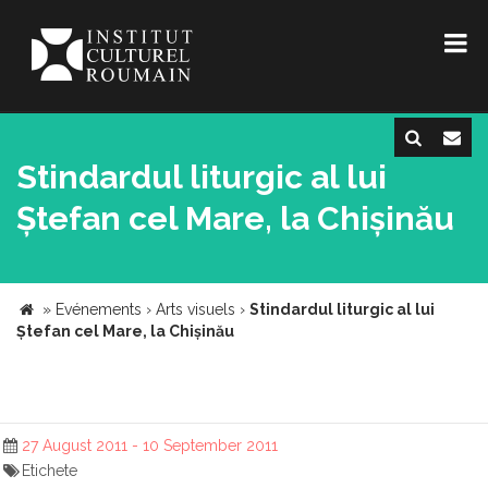
Stindardul liturgic al lui
Ștefan cel Mare, la Chișinău
»
Evénements
›
Arts visuels
›
Stindardul liturgic al lui
Ștefan cel Mare, la Chișinău
27 August 2011 - 10 September 2011
Etichete