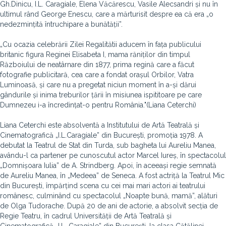
Gh.Dinicu, I.L. Caragiale, Elena Văcărescu, Vasile Alecsandri și nu în
ultimul rând George Enescu, care a mărturisit despre ea că era „o
nedezmințită întruchipare a bunătății”.
„Cu ocazia celebrării Zilei Regalitătii aducem în fața publicului
britanic figura Reginei Elisabeta I, mama răniților din timpul
Războiului de neatârnare din 1877, prima regină care a făcut
fotografie publicitară, cea care a fondat orașul Orbilor, Vatra
Luminoasă, și care nu a pregetat niciun moment în a-și dărui
gândurile și inima treburilor țării în misiunea ispititoare pe care
Dumnezeu i-a încredințat-o pentru România."(Liana Ceterchi)
Liana Ceterchi este absolventă a Institutului de Artă Teatrală și
Cinematografică „I.L.Caragiale” din București, promoția 1978. A
debutat la Teatrul de Stat din Turda, sub bagheta lui Aureliu Manea,
avându-l ca partener pe cunoscutul actor Marcel Iureș, în spectacolul
„Domnișoara Iulia” de A. Strindberg. Apoi, în aceeași regie semnată
de Aureliu Manea, în „Medeea” de Seneca. A fost actriță la Teatrul Mic
din București, împărțind scena cu cei mai mari actori ai teatrului
românesc, culminând cu spectacolul „Noapte bună, mamă”, alături
de Olga Tudorache. După 20 de ani de actorie, a absolvit secția de
Regie Teatru, în cadrul Universității de Artă Teatrală și