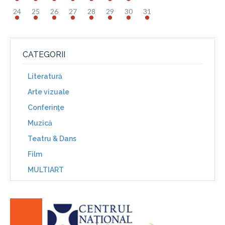
24
25
26
27
28
29
30
31
CATEGORII
Literatură
Arte vizuale
Conferinţe
Muzică
Teatru & Dans
Film
MULTIART