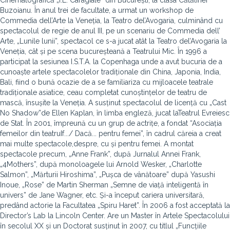
Cinematografică „I.L. Caragiale” din București, la clasa Cătălinei
Buzoianu. În anul trei de facultate, a urmat un workshop de
Commedia dell’Arte la Veneția, la Teatro del’Avogaria, culminând cu
spectacolul de regie de anul III, pe un scenariu de Commedia dell’
Arte, „Lunile lunii”, spectacol ce s-a jucat atât la Teatro del’Avogaria la
Veneția, cât și pe scena bucureșteană a Teatrului Mic. În 1996 a
participat la sesiunea I.S.T.A. la Copenhaga unde a avut bucuria de a
cunoaște artele spectacolelor tradiționale din China, Japonia, India,
Bali, fiind o bună ocazie de a se familiariza cu mijloacele teatrale
tradiționale asiatice, ceau completat cunoștințelor de teatru de
mască, însușite la Veneția. A susținut spectacolul de licență cu „Cast
No Shadow”de Ellen Kaplan, în limba engleză, jucat laTeatrul Evreiesc
de Stat. În 2001, împreună cu un grup de actrițe, a fondat “Asociația
femeilor din teatruIf.../ Dacă... pentru femei”, în cadrul căreia a creat
mai multe spectacole,despre, cu și pentru femei. A montat
spectacole precum, „Anne Frank”, după Jurnalul Annei Frank,
„4Mothers”, după monoloagele lui Arnold Wesker, „Charlotte
Salmon”, „Mărturii Hiroshima”, „Pușca de vânătoare” după Yasushi
Inoue, „Rose” de Martin Sherman „Semne de viață inteligentă în
univers” de Jane Wagner, etc. Și-a început cariera universitară,
predând actorie la Facultatea „Spiru Haret”. În 2006 a fost acceptată la
Director’s Lab la Lincoln Center. Are un Master în Artele Spectacolului
în secolul XX și un Doctorat susținut în 2007, cu titlul „Funcțiile