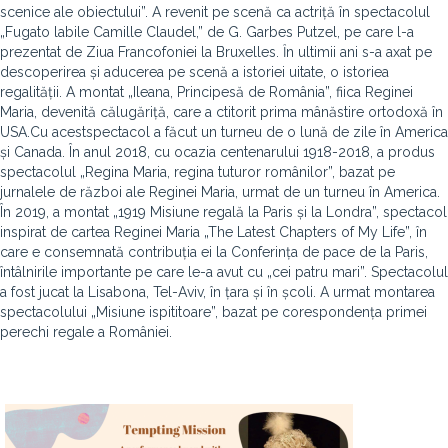
scenice ale obiectului”. A revenit pe scenă ca actriță în spectacolul
„Fugato labile Camille Claudel,” de G. Garbes Putzel, pe care l-a
prezentat de Ziua Francofoniei la Bruxelles. Ȋn ultimii ani s-a axat pe
descoperirea și aducerea pe scenă a istoriei uitate, o istoriea
regalității. A montat „Ileana, Principesă de România”, fiica Reginei
Maria, devenită călugăriță, care a ctitorit prima mânăstire ortodoxă în
USA.Cu acestspectacol a făcut un turneu de o lună de zile în America
și Canada. În anul 2018, cu ocazia centenarului 1918-2018, a produs
spectacolul „Regina Maria, regina tuturor românilor”, bazat pe
jurnalele de război ale Reginei Maria, urmat de un turneu în America.
În 2019, a montat „1919 Misiune regală la Paris și la Londra”, spectacol
inspirat de cartea Reginei Maria „The Latest Chapters of My Life”, în
care e consemnată contribuția ei la Conferința de pace de la Paris,
întâlnirile importante pe care le-a avut cu „cei patru mari”. Spectacolul
a fost jucat la Lisabona, Tel-Aviv, în țara și în școli. A urmat montarea
spectacolului „Misiune ispititoare”, bazat pe corespondența primei
perechi regale a României.