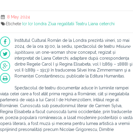
8 May 2024
Etichete
Icr
Icr londra
Ziua regalitatii
Teatru
Liana ceterchi
Institutul Cultural Român de la Londra prezintă vineri, 10 mai
2024, de la ora 19:00, la sediu, spectacolul de teatru
Misiune
ispititoare
, un one-woman show conceput, regizat și
interpretat de Liana Ceterchi, adaptare după corespondența
dintre Regele Carol I şi Regina Elisabeta, vol I (1869 – 1888) şi
vol II (1889 – 1913) în traducerea Silvei Irina Zimmermann şi a
Romaniței Constantinescu, publicate la Editura Humanitas.
Spectacolul de teatru documentar aduce în luminile rampei
viața celei care a fost atât prima regină a României, cât și inegalabila
parteneră de viață a lui Carol I de Hohenzollern, întâiul rege al
României. Cunoscută sub pseudonimul literar de Carmen Sylva,
Regina Elisabeta a făcut cunoscută lumii occidentale, prin traducerile
ei, poezia populară româneasca, a lăsat moștenire posterității o vastă
operă literară, a fost muză și mecena pentru lumea artistică a vremii
sprijinind presonalități precum Nicolae Grigorescu, Dimitrie