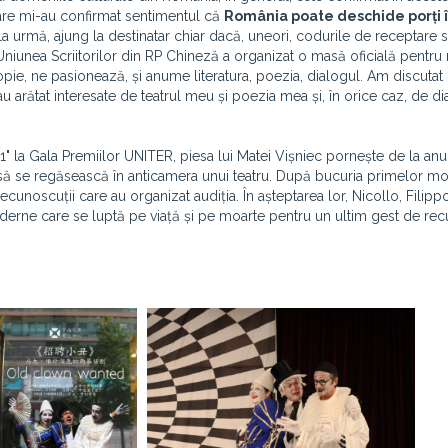
i care mi-au confirmat sentimentul că
România poate deschide porți 
a urmă, ajung la destinatar chiar dacă, uneori, codurile de receptare 
Uniunea Scriitorilor din RP Chineză a organizat o masă oficială pentru 
e, ne pasionează, și anume literatura, poezia, dialogul. Am discutat
au arătat interesate de teatrul meu și poezia mea și, în orice caz, de d
.
 la Gala Premiilor UNITER, piesa lui Matei Vișniec pornește de la anu
eni să se regăsească în anticamera unui teatru. După bucuria primelor 
unoscuții care au organizat audiția. În așteptarea lor, Nicollo, Filippo
moderne care se luptă pe viață și pe moarte pentru un ultim gest de re