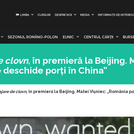
LIMBA
CURSURI
DESPRE NOI
MEDIA
INFORMAȚII DE INTERES
SEZONUL ROMÂNO-POLON
EUNIC
CENTRUL CĂRŢII
BURS
e clovn
, în premieră la Beijing. 
 deschide porți în China”
jare de clovn
, în premieră la Beijing. Matei Vișniec: „România p