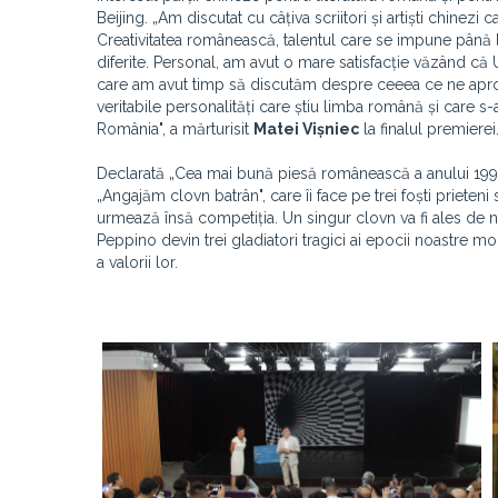
Beijing. „Am discutat cu câțiva scriitori și artiști chinez
Creativitatea românească, talentul care se impune până l
diferite. Personal, am avut o mare satisfacție văzând că 
care am avut timp să discutăm despre ceeea ce ne apropi
veritabile personalități care știu limba română și care s-
România", a mărturisit
Matei Vișniec
la finalul premierei
Declarată „Cea mai bună piesă românească a anului 1991"
„Angajăm clovn batrân", care îi face pe trei foști priet
urmează însă competiția. Un singur clovn va fi ales de nec
Peppino devin trei gladiatori tragici ai epocii noastre 
a valorii lor.