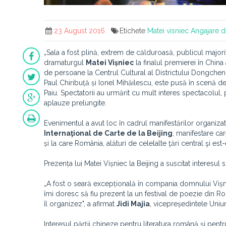
23 August 2016
Etichete
Matei visniec
Angajare d
„Sala a fost plină, extrem de călduroasă, publicul majorita
dramaturgul
Matei Vișniec
la finalul premierei în China 
de persoane la Centrul Cultural al Districtului Dongcheng
Paul Chiribuță și Ionel Mihăilescu, este pusă în scenă d
Paiu. Spectatorii au urmărit cu mult interes spectacolul, 
aplauze prelungite.
Evenimentul a avut loc în cadrul manifestărilor organiz
Internaţional de Carte de la Beijing
, manifestare ca
și la care România, alături de celelalte ţări central şi es
Prezența lui Matei Vișniec la Beijing a suscitat interesul sc
„A fost o seară excepțională în compania domnului Vișniec
îmi doresc să fiu prezent la un festival de poezie din R
îl organizez", a afirmat
Jidi Majia
, vicepreședintele Uniuni
Interesul părții chineze pentru literatura română și pentr