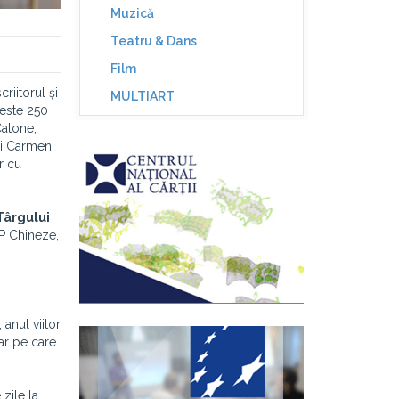
Muzică
Teatru & Dans
Film
riitorul și
MULTIART
peste 250
Catone,
 și Carmen
r cu
Târgului
RP Chineze,
anul viitor
rar pe care
zile la