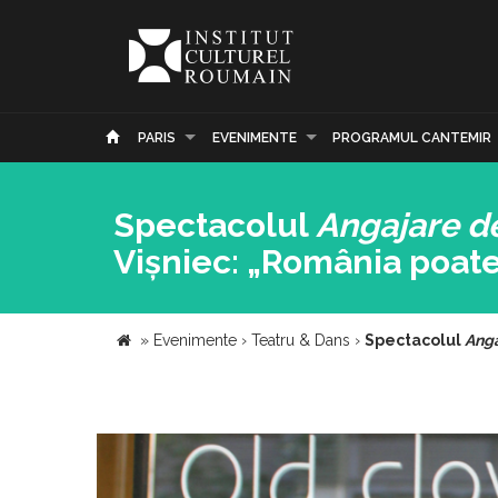
PARIS
EVENIMENTE
PROGRAMUL CANTEMIR
Spectacolul
Angajare d
Vișniec: „România poate
»
Evenimente
›
Teatru & Dans
›
Spectacolul
Anga