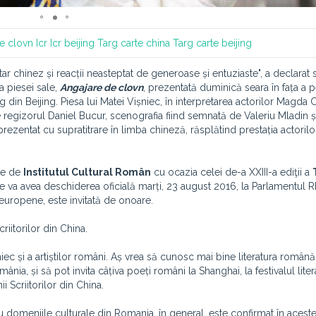
e clovn
Icr
Icr beijing
Targ carte china
Targ carte beijing
r chinez și reacții neasteptat de generoase și entuziaste", a declarat sc
a piesei sale,
Angajare de clovn
, prezentată duminică seara în fața a 
 din Beijing. Piesa lui Matei Vișniec, în interpretarea actorilor Magda 
e regizorul Daniel Bucur, scenografia fiind semnată de Valeriu Mladin
prezentat cu supratitrare în limba chineză, răsplătind prestația actorilo
ate de
Institutul Cultural Român
cu ocazia celei de-a XXIII-a ediţii a
re va avea deschiderea oficială marți, 23 august 2016, la Parlamentul 
t-europene, este invitată de onoare.
riitorilor din China.
 și a artiștilor români. Aș vrea să cunosc mai bine literatura română; 
omânia,
și să pot invita
câțiva poeți români la Shanghai, la festivalul lite
i Scriitorilor din China.
u domeniile culturale din Romania, în general, este confirmat în aceste 