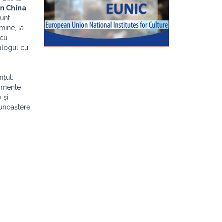
în China
.
sunt
mine, la
 cu
ialogul cu
nțul:
momente
 și
cunoaștere