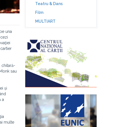
Teatru & Dans
Film
MULTIART
 pe una
ncezi
vaţiei
cartier
 chitară-
s Monk sau
i și
dând
ă a
ţia
mai multe