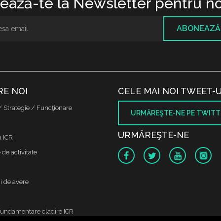
ază-te la Newsletter pentru no
ABONEAZĂ
RE NOI
CELE MAI NOI TWEET-U
/ Strategie / Funcţionare
URMĂREŞTE-NE PE TWITT
URMĂREŞTE-NE
a ICR
de activitate
i de avere
fundamentare cladire ICR