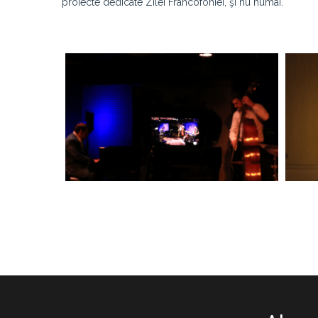
proiecte dedicate Zilei Francofoniei, şi nu numai.