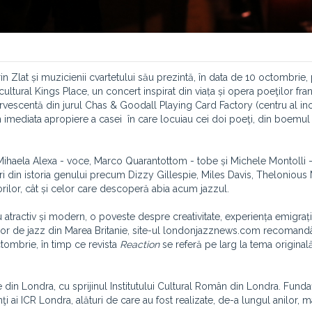
in Zlat și muzicienii cvartetului său prezintă, în data de 10 octombrie,
ltural Kings Place, un concert inspirat din viața și opera poeţilor fra
ervescentă din jurul Chas & Goodall Playing Card Factory (centru al ino
, în imediata apropiere a casei
în care locuiau cei doi poeţi, din boemul 
n, Mihaela Alexa - voce, Marco Quarantottom - tobe și Michele Montolli -
i din istoria genului precum Dizzy Gillespie, Miles Davis, Theloniou
rilor, cât și celor care descoperă abia acum jazzul.
atractiv și modern, o poveste despre creativitate, experiența emigrație
țiilor de jazz din Marea Britanie, site-ul londonjazznews.com recoman
octombrie, în timp ce revista
Reaction
se referă pe larg la tema original
din Londra, cu sprijinul Institutului Cultural Român din Londra. Funda
i ai ICR Londra, alături de care au fost realizate, de-a lungul anilor, 