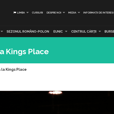
LIMBA
CURSURI
DESPRE NOI
MEDIA
INFORMAȚII DE INTERES
SEZONUL ROMÂNO-POLON
EUNIC
CENTRUL CĂRŢII
BURS
la Kings Place
 la Kings Place