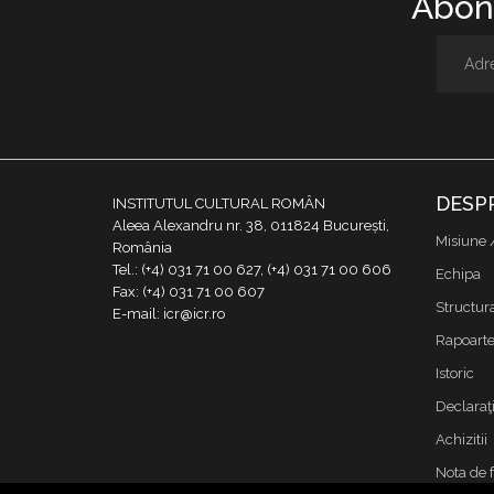
Abone
DESP
INSTITUTUL CULTURAL ROMÂN
Aleea Alexandru nr. 38, 011824 București,
Misiune 
România
Tel.: (+4) 031 71 00 627, (+4) 031 71 00 606
Echipa
Fax: (+4) 031 71 00 607
Structur
E-mail: icr@icr.ro
Rapoarte 
Istoric
Declaraţi
Achizitii
Nota de 