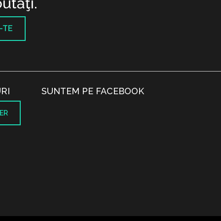
utăţi.
-TE
RI
SUNTEM PE FACEBOOK
ER