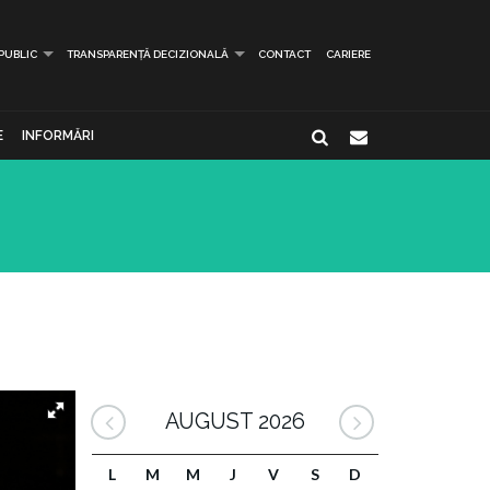
 PUBLIC
TRANSPARENȚĂ DECIZIONALĂ
CONTACT
CARIERE
E
INFORMĂRI
AUGUST 2026
L
M
M
J
V
S
D