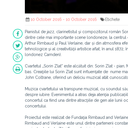
10 October 2016 - 10 October 2016
Etichete
Pianistul de jazz, clarinetistul şi compozitorul român Sor
dintre cele mai importante scene londoneze, la centrul cu
Arthur Rimbaud şi Paul Verlaine, dar și din atmosfera ef
tehnologice şi al creativităţii artistice aflat, în anul 1872
londonez Camden).
Cvartetul „Sorin Zlat” este alcătuit din: Sorin Zlat - pia
bas. Creaţiile lui Sorin Zlat sunt influenţate de nume
mar
John Coltrane, oferind un deliciu muzical atât cunoscăto
Muzica cvartetului va transpune muzical, cu soundul său 
despre iubire. Evenimentul a atras deja atenţia publica
concertul ca fiind una dintre atracţiile de gen ale lunii 
concertului.
Proiectul este realizat de Fundaţia Rimbaud and Verlaine 
Rimbaud and Verlaine este unul dintre partenerii constanţ