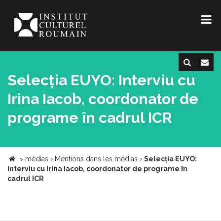
Selecția EUYO: Interviu cu
Irina Iacob, coordonator de
programe în cadrul ICR
»
médias
›
Mentions dans les médias
›
Selecția EUYO:
Interviu cu Irina Iacob, coordonator de programe în
cadrul ICR