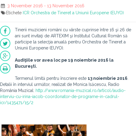
3 November 2016 - 13 November 2016
Etichete
ICR
Orchestra de Tineret a Uniunii Europene (EUYO)
Tinerii muzicieni români cu vârste cuprinse între 16 şi 26 de
ani sunt invitaţi de ARTEXIM şi Institutul Cultural Român să
participe la selecţia anuală pentru Orchestra de Tineret a
Uniunii Europene (EUYO).
Audiţiile vor avea loc pe 19 noiembrie 2016 la
Bucureşti.
Termenul limită pentru înscriere este
13 noiembrie 2016
.
Detalii în interviul următor, realizat de Monica Isăcescu, Radio
România Muzical:
http://www.romania-muzical.ro/articol/audio-
interviu-cu-irina-iacob-coordonator-de-programe-in-cadrul-
icr/1435471/15/2