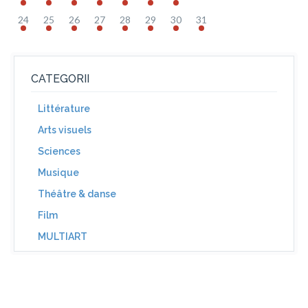
24
25
26
27
28
29
30
31
CATEGORII
Littérature
Arts visuels
Sciences
Musique
Théâtre & danse
Film
MULTIART