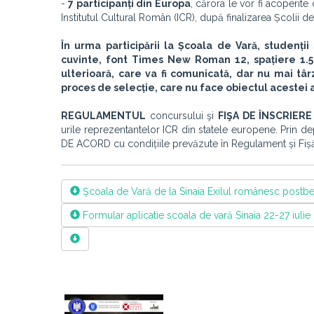
-
7 participanți din Europa
, cărora le vor fi acoperite
Institutul Cultural Român (ICR), după finalizarea Școlii 
În urma participării la Școala de Vară, studenți
cuvinte, font Times New Roman 12, spa
ț
iere 1.
ulterioară, care va fi comunicată, dar nu mai tâ
proces de selecție, care nu face obiectul acestei ap
REGULAMENTUL
concursului şi
FIŞA DE ÎNSCRIERE
urile reprezentantelor ICR din statele europene. Prin d
DE ACORD cu condițiile prevăzute în Regulament și Fiș
Şcoala de Vară de la Sinaia Exilul românesc postbel
Formular aplicatie scoala de vară Sinaia 22-27 iulie