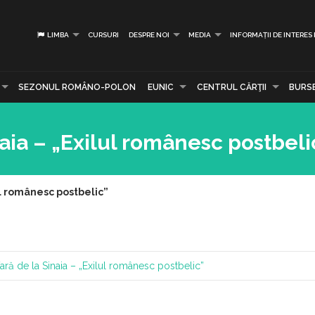
LIMBA
CURSURI
DESPRE NOI
MEDIA
INFORMAȚII DE INTERES
SEZONUL ROMÂNO-POLON
EUNIC
CENTRUL CĂRŢII
BURS
aia – „Exilul românesc postbeli
ul românesc postbelic”
ră de la Sinaia – „Exilul românesc postbelic”