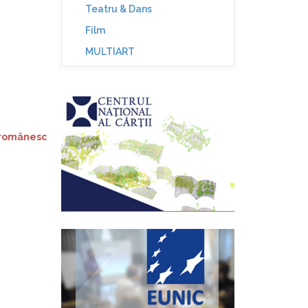
Teatru & Dans
Film
MULTIART
l românesc