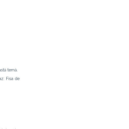
astă temă.
az: Fisa de