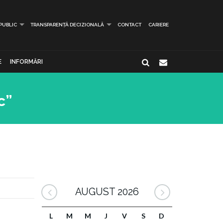
 PUBLIC
TRANSPARENȚĂ DECIZIONALĂ
CONTACT
CARIERE
E
INFORMĂRI
c”
AUGUST 2026
L
M
M
J
V
S
D