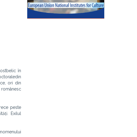
ostbelic în
octorale
din
ce, ori din
i românesc
trece peste
ăți. Exilul
fenomenului