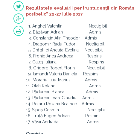
Rezultatele evaluării pentru studenţii din Român
postbelic” 22-27 iulie 2017
1. Anghel Valentin Neeligibil
2. Băzăvan Adrian Admis
3. Constantin Alin Theodor Admis
4. Dragomir Radu-Tudor Neeligibil
5. Drăghici Ancuţa-Evelina Neeligibil
6. Fronie Anca Andreea Respins
7. Galeş Iuliana Respins
8. Grigore Robert Florin Neeligibil
9. Iamandi Valeria Daniela Respins
10. Morariu Iuliu-Marius Admis
11. Olah Roland Admis
12. Pădurean Bianca Admis
13. Pădurean Ioan-Claudiu Admis
14. Rotaru Roxana Beatrice Admis
15. Sipoş Cosmin Neeligibil
16. Truţă Eugen Adrian Respins
17. Văsii Andrada Admis
Comisie: