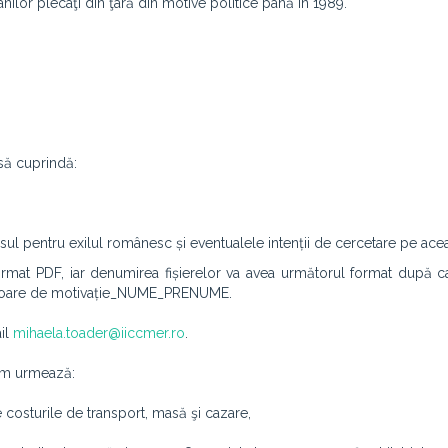
nilor plecaţi din ţară din motive politice până în 1989.
 să cuprindă:
resul pentru exilul românesc și eventualele intenții de cercetare pe ace
format PDF, iar denumirea fișierelor va avea următorul format după c
oare de motivație_NUME_PRENUME.
ail
mihaela.toader@iiccmer.ro
.
um urmează:
te costurile de transport, masă şi cazare,