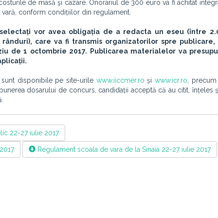
 costurile de masă şi cazare. Onorariul de 300 euro va fi achitat integr
de vară, conform condițiilor din regulament.
i selectați vor avea obligația de a redacta un eseu
(între 2.
5 rânduri), care va fi transmis organizatorilor spre publicare,
rziu de 1 octombrie 2017. Publicarea materialelor va presup
licații.
sunt disponibile pe site-urile
www.iiccmer.ro
și
www.icr.ro
, precum 
epunerea dosarului de concurs, candidații acceptă că au citit, înțeles
ă.
ic 22-27 iulie 2017
 2017
Regulament scoala de vara de la Sinaia 22-27 iulie 2017