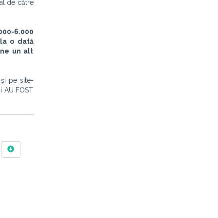
al de către
000-6.000
 la o dată
une un alt
şi pe site-
 și AU FOST