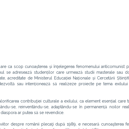
are ca scop cunoașterea și înţelegerea fenomenului anticomunist p
ramul se adresează studenților care urmează studii masterale sau d
, acreditate de Ministerul Educației Naționale și Cercetării Științifi
dezvoltă sau intenționează să realizeze proiecte pe tema exilulu
lorificarea contribuţiei culturale a exilului, ca element esențial care 
ându-se, reinventându-se, adaptându-se în permanență noilor realit
e diaspora ar putea să se revendice.
n viitor despre românii plecaţi după 1989, e necesară cunoaşterea 