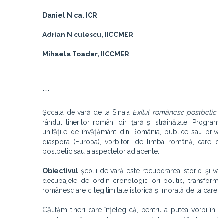
Daniel Nica, ICR
Adrian Niculescu, IICCMER
Mihaela Toader, IICCMER
***
Școala de vară de la Sinaia
Exilul românesc postbelic
rândul tinerilor români din ţară şi străinătate. Prog
unitățile de învățământ din România, publice sau private
diaspora (Europa), vorbitori de limba română, care 
postbelic sau a aspectelor adiacente.
Obiectivul
școlii de vară este recuperarea istoriei şi va
decupajele de ordin cronologic ori politic, transform
românesc are o legitimitate istorică şi morală de la car
Căutăm tineri care înțeleg că, pentru a putea vorbi î