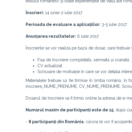
exilului românesc şi toate experiențele de viață ale româ
Înscrieri:
14 iunie-2 iulie 2017
Perioada de evaluare a aplicațiilor:
3-5 iulie 2017
Anunțarea rezultatelor:
6 iulie 2017
Înscrierile se vor realiza pe bază de dosar, care trebuie
Fișa de înscriere completată, semnată și scanată
CV actualizat
Scrisoare de motivație în care se vor detalia inte
Materialele trebuie să fie trimise în limba română, în 
înscriere_NUME_PRENUME, CV_NUME_PRENUME, Scris
Dosarul de înscriere va fi trimis online la adresa de e-m
Numărul maxim de participanți este de 15
, după c
-
8 participanți din România
, cărora le vor fi acoperi