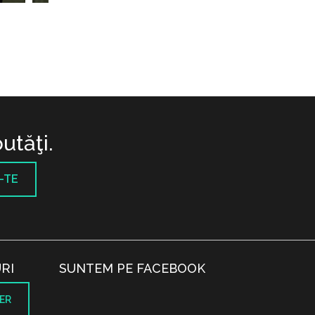
utăţi.
-TE
RI
SUNTEM PE FACEBOOK
ER