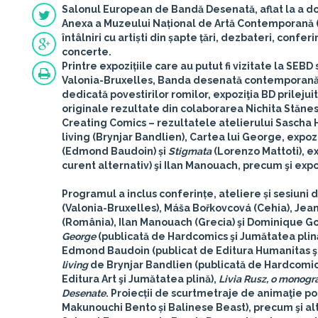
Salonul European de Bandă Desenată
, aflat la a 
Anexa
a Muzeului Național de Artă Contemporană (Ca
întâlniri cu artiști din șapte țări, dezbateri, confer
concerte.
Printre expozițiile care au putut fi vizitate la S
Valonia-Bruxelles, Banda desenată contemporană d
dedicată povestirilor romilor, expoziţia BD prileju
originale rezultate din colaborarea Nichita Stăne
Creating Comics – rezultatele atelierului Sascha 
living (Brynjar Bandlien), Cartea lui George, expo
(Edmond Baudoin) și
Stigmata
(Lorenzo Mattoti), e
curent alternativ) şi Ilan Manouach, precum şi expoz
Programul a inclus conferințe, ateliere și sesiuni
(Valonia-Bruxelles),
Máša Bořkovcová
(Cehia),
Jean
(România),
Ilan Manouach
(Grecia) şi
Dominique Go
George
(publicată de Hardcomics şi Jumătatea plină,
Edmond Baudoin (publicat de Editura Humanitas şi J
living
de Brynjar Bandlien (publicată de Hardcomics
Editura Art şi Jumătatea plină),
Livia Rusz, o monogra
Desenate
. Proiecții de scurtmetraje de animaţie p
Makunouchi Bento și Balinese Beast), precum şi alt