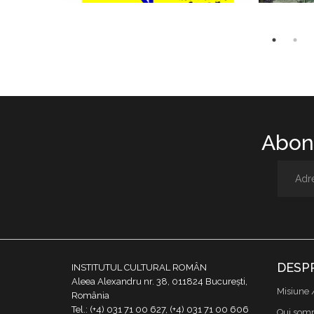
Abone
DESP
INSTITUTUL CULTURAL ROMÂN
Aleea Alexandru nr. 38, 011824 București,
Misiune 
România
Tel.: (+4) 031 71 00 627, (+4) 031 71 00 606
Qui som