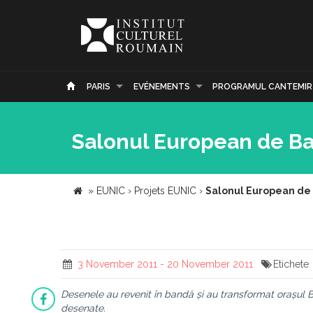
PARIS
EVÉNEMENTS
PROGRAMUL CANTEMIR
Salonul European de Ban
»
EUNIC
›
Projets EUNIC
›
Salonul European de B
3 November 2011 - 20 November 2011
Etichete
Desenele au revenit în bandă și au transformat orașul B
desenate.