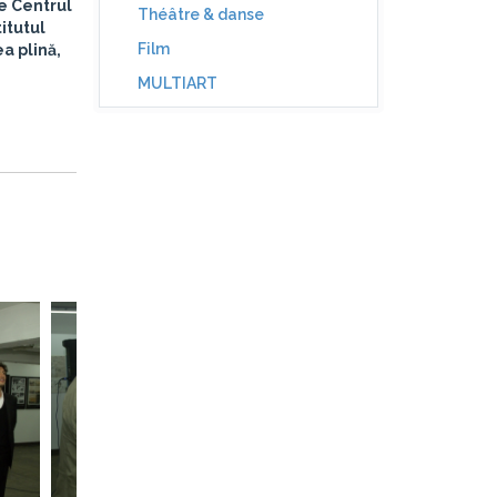
de Centrul
Théâtre & danse
itutul
Film
a plină,
MULTIART