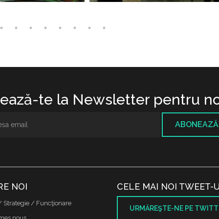
ază-te la Newsletter pentru no
ABONEAZĂ
RE NOI
CELE MAI NOI TWEET-U
/ Strategie / Funcţionare
URMĂREŞTE-NE PE TWITT
mes nous