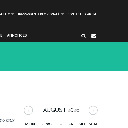
 PUBLIC
TRANSPARENȚĂ DECIZIONALĂ
CONTACT
CARIERE
E
ANNONCES
AUGUST 2026
benzilor
MON
TUE
WED
THU
FRI
SAT
SUN