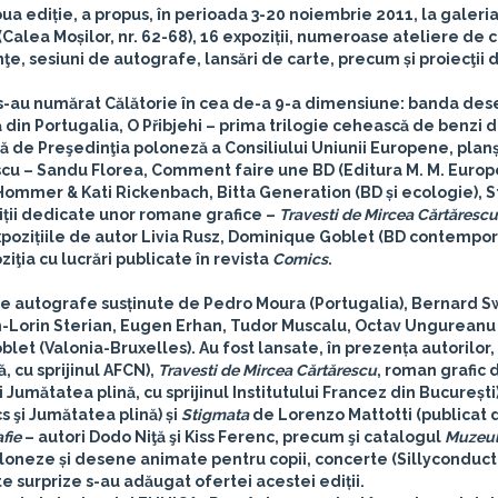
doua ediție, a propus, în perioada
3-20 noiembrie 2011
, la
galeria
lea Moșilor, nr. 62-68), 16 expoziții, numeroase ateliere de c
inţe, sesiuni de autografe, lansări de carte, precum și proiecţii d
EBD s-au numărat Călătorie în cea de-a 9-a dimensiune: banda de
in Portugalia, O Přibjehi – prima trilogie cehească de benzi
ită de Preşedinţia poloneză a Consiliului Uniunii Europene, plan
scu – Sandu Florea, Comment faire une BD (Editura M. M. Europ
Hommer & Kati Rickenbach, Bitta Generation (BD și ecologie), 
ziții dedicate unor romane grafice –
Travesti de Mircea Cărtărescu
xpozițiile de autor Livia Rusz, Dominique Goblet (BD contempo
iţia cu lucrări publicate în revista
Comics
.
 de autografe susținute de
Pedro Moura
(Portugalia),
Bernard S
-Lorin Sterian
,
Eugen Erhan
,
Tudor Muscalu
,
Octav Ungureanu
blet
(Valonia-Bruxelles). Au fost lansate, în prezența autorilor,
 cu sprijinul AFCN),
Travesti de Mircea Cărtărescu
, roman grafic 
umătatea plină, cu sprijinul Institutului Francez din București
 şi Jumătatea plină) și
Stigmata
de Lorenzo Mattotti (publicat 
fie
– autori Dodo Niţă şi Kiss Ferenc, precum şi catalogul
Muzeul
oloneze și desene animate pentru copii, concerte (Sillyconduct
e surprize s-au adăugat ofertei acestei ediții.