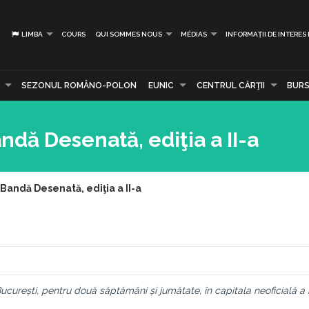
LIMBA
COURS
QUI SOMMES NOUS
MÉDIAS
INFORMAȚII DE INTERES
SEZONUL ROMÂNO-POLON
EUNIC
CENTRUL CĂRŢII
BURS
dă Desenată, ediţia a II-a
andă Desenată, ediţia a II-a
ucurești, pentru două săptămâni și jumătate, în capitala neoficială a 