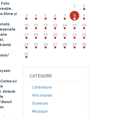
 Foto
1
2
reație,
e filme și
3
4
5
6
7
8
9
senată
10
11
12
13
14
15
16
 desenate
șele
17
18
19
20
21
22
23
e),
24
25
26
27
28
29
30
Strâmb
31
rană/
wysen
CATEGORII
Cartea lui
de
Littérature
),
Strâmb
Arts visuels
de
 Benzii
Sciences
or,
Musique