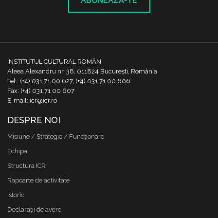
ABONEAZĂ-TE
INSTITUTUL CULTURAL ROMÂN
Aleea Alexandru nr. 38, 011824 București, România
Tel.: (+4) 031 71 00 627, (+4) 031 71 00 606
Fax: (+4) 031 71 00 607
E-mail: icr@icr.ro
DESPRE NOI
Misiune / Strategie / Funcţionare
Echipa
Structura ICR
Rapoarte de activitate
Istoric
Declaraţii de avere