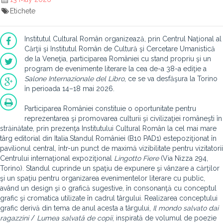
Etichete
Institutul Cultural Român organizează, prin Centrul Naţional al
Cărţii şi Institutul Român de Cultură şi Cercetare Umanistică
de la Veneţia, participarea României cu stand propriu şi un
program de evenimente literare la cea de-a 38-a ediţie a
Salone
Internazionale
del
Libro
, ce se va desfăşura la Torino
în perioada 14–18 mai 2026.
Participarea României constituie o oportunitate pentru
reprezentarea şi promovarea culturii şi civilizaţiei româneşti în
străinătate, prin prezenţa Institutului Cultural Român la cel mai mare
târg editorial din Italia.Standul României (B10 PAD1) estepoziţionat în
pavilionul central, într-un punct de maximă vizibilitate pentru vizitatorii
Centrului internaţional expoziţional
Lingotto
Fiere
(Via Nizza 294,
Torino). Standul cuprinde un spaţiu de expunere şi vânzare a cărţilor
şi un spaţiu pentru organizarea evenimentelor literare cu public,
având un design şi o grafică sugestive, în consonanţă cu conceptul
grafic şi cromatica utilizate în cadrul târgului. Realizarea conceptului
grafic derivă din tema de anul acesta a târgului,
Il
mondo
salvato
dai
ragazzini
/
Lumea salvată
de
copii
, inspirată de volumul de poezie