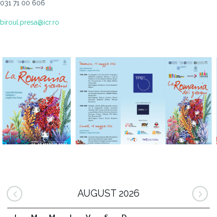
031 71 00 606
biroul.presa@icr.ro
AUGUST 2026
L
M
M
J
V
S
D