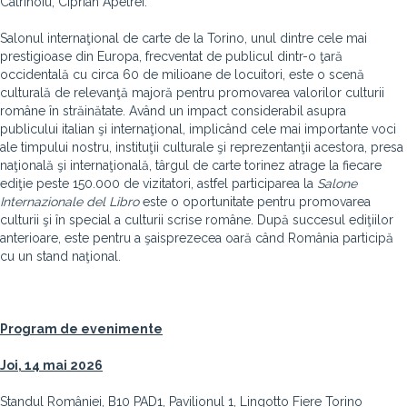
Catrinoiu, Ciprian Apetrei.
Salonul internaţional de carte de la Torino, unul dintre cele mai
prestigioase din Europa, frecventat de publicul dintr-o ţară
occidentală cu circa 60 de milioane de locuitori, este o scenă
culturală de relevanţă majoră pentru promovarea valorilor culturii
române în străinătate. Având un impact considerabil asupra
publicului italian şi internaţional, implicând cele mai importante voci
ale timpului nostru, instituţii culturale şi reprezentanţii acestora, presa
naţională şi internaţională, târgul de carte torinez atrage la fiecare
ediţie peste 150.000 de vizitatori, astfel participarea la
Salone
Internazionale
del
Libro
este o oportunitate pentru promovarea
culturii şi în special a culturii scrise române. După succesul ediţiilor
anterioare, este pentru a şaisprezecea oară când România participă
cu un stand naţional.
Program de evenimente
Joi, 14 mai 2026
Standul României, B10 PAD1, Pavilionul 1, Lingotto Fiere Torino