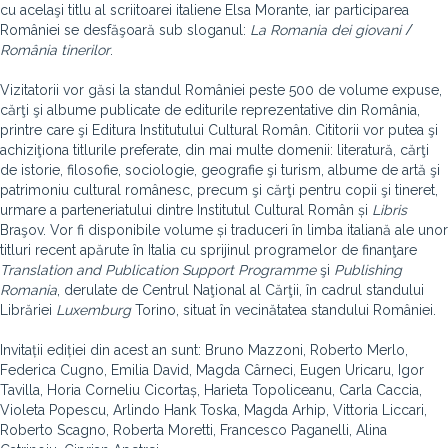
cu acelaşi titlu al scriitoarei italiene Elsa Morante, iar participarea
României se desfăşoară sub sloganul:
La
Romania
dei
giovani
/
România
tinerilor
.
Vizitatorii vor găsi la standul României peste 500 de volume expuse,
cărţi şi albume publicate de editurile reprezentative din România,
printre care şi Editura Institutului Cultural Român. Cititorii vor putea şi
achiziţiona titlurile preferate, din mai multe domenii: literatură, cărţi
de istorie, filosofie, sociologie, geografie şi turism, albume de artă şi
patrimoniu cultural românesc, precum şi cărţi pentru copii şi tineret,
urmare a parteneriatului dintre Institutul Cultural Român și
Libris
Braşov. Vor fi disponibile volume și traduceri în limba italiană ale unor
titluri recent apărute în Italia cu sprijinul programelor de finanţare
Translation
and
Publication Support
Programme
şi
Publishing
Romania
, derulate de Centrul Naţional al Cărţii, în cadrul standului
Librăriei
Luxemburg
Torino, situat în vecinătatea standului României.
Invitații ediției din acest an sunt: Bruno Mazzoni, Roberto Merlo,
Federica Cugno, Emilia David, Magda Cârneci, Eugen Uricaru, Igor
Tavilla, Horia Corneliu Cicortaș, Harieta Topoliceanu, Carla Caccia,
Violeta Popescu, Arlindo Hank Toska, Magda Arhip, Vittoria Liccari,
Roberto Scagno, Roberta Moretti, Francesco Paganelli, Alina