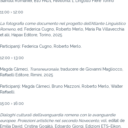
Standul României, B10 PAD1, Pavilionul 1, Lingotto Fiere Torino
11:00 › 12:00
La
fotografia
come
documento
nel
progetto
dell’Atlante
Linguistico
Romeno
, ed. Federica Cugno, Roberto Merlo, Maria Pia Villavecchia
et alii, Hapax Editore, Torino, 2025
Participanţi: Federica Cugno, Roberto Merlo.
12:00 › 13:00
Magda Cârneci,
Transneuronale
, traducere de Giovanni Magliocco,
Raffaelli Editore, Rimini, 2025
Participanţi: Magda Cârneci, Bruno Mazzoni, Roberto Merlo, Walter
Raffaelli.
15:00 › 16:00
Dialoghi
culturali
dell’avanguardia
romena
con
le
avanguardie
europee
.
Proiezioni
artistiche
nel
secondo
Novecento
, vol. editat de
Emilia David, Cristina Gogâţă, Edoardo Giorgi, Edizioni ETS–Eikon,