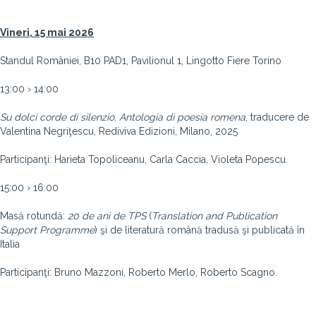
Vineri, 15 mai 2026
Standul României, B10 PAD1, Pavilionul 1, Lingotto Fiere Torino
13:00 › 14:00
Su
dolci
corde
di
silenzio
.
Antologia
di
poesia
romena
, traducere de
Valentina Negriţescu, Rediviva Edizioni, Milano, 2025
Participanţi: Harieta Topoliceanu, Carla Caccia, Violeta Popescu.
15:00 › 16:00
Masă rotundă:
20
de
ani
de
TPS
(
Translation
and
Publication
Support
Programme
) şi de literatură română tradusă şi publicată în
Italia
Participanţi: Bruno Mazzoni, Roberto Merlo, Roberto Scagno.