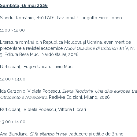
Sâmbătă, 16 mai 2026
Standul României, B10 PAD1, Pavilionul 1, Lingotto Fiere Torino
11:00 › 12:00
Literatura română din Republica Moldova şi Ucraina, eveniment de
prezentare a revistei academice
Nuovi
Quaderni
di
Criterion
, an V, nr.
9, Editura Besa Muci, Nardò (Italia), 2026
Participanţi: Eugen Uricaru, Livio Muci.
12:00 › 13:00
Ida Garzonio, Violeta Popescu,
Elena
Teodorini
.
Una
diva
europea
tra
Ottocento
e
Novecento
, Rediviva Edizioni, Milano, 2026
Participanţi: Violeta Popescu, Vittoria Liccari.
13:00 › 14:00
Ana Blandiana,
Si
fa
silenzio
in
me
, traducere şi ediţie de Bruno