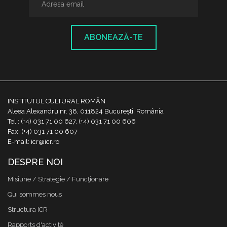
ABONEAZĂ-TE
INSTITUTUL CULTURAL ROMÂN
Aleea Alexandru nr. 38, 011824 București, România
Tel.: (+4) 031 71 00 627, (+4) 031 71 00 606
Fax: (+4) 031 71 00 607
E-mail: icr@icr.ro
DESPRE NOI
Misiune / Strategie / Funcţionare
Qui sommes nous
Structura ICR
Rapports d'activité