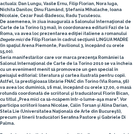
actuală:
Dan Lungu, Vasile Ernu, Filip Florian, Nora Iuga,
Nichita Danilov, Dinu Flămând, Ştefania Mihalache, Ioana
Nicolaie, Cezar Paul-Bădescu, Radu Ţuculescu.
De asemenea, în ziua inaugurală a Salonului Internaţional de
Carte de la Torino (13 mai), în coordonarea editurii Fazi de la
Roma, va avea loc prezentarea ediţiei italiene a romanului
Degete mici
de
Filip Florian
în cadrul secţiunii LINGUA MADRE
(în spaţiul Arena Piemonte, Pavilionul 3, începând cu orele
15,00).
Seria manifestărilor care vor marca prezenţa României la
Salonul Internaţional de Carte de la Torino 2010 se va încheia
cu un eveniment menit să promoveze un gen special în
peisajul editorial: literatura şi cartea ilustrată pentru copii.
Astfel, la prestigioasa librărie FNAC din Torino (Via Roma, 56)
va avea loc duminică, 16 mai, începând cu orele 17,00, o masă
rotundă coordonată de scriitorul şi traducătorul
Florin Bican
,
cu titlul „Prea mici ca să-ncăpem într-o lume-aşa mare". Vor
participa scriitorii
Ioana Nicolae, Călin Torsan şi Alina Darian,
Stela Lie
(Universitatea Naţională de Arte din Bucureşti),
precum şi tinerii traducători
Serafina Pastore
şi
Gabriele Di
Palma
.