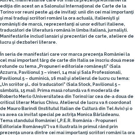
Astfel, manifestările care vor marca prezenţa României la
ediţia din acest an a Salonului Internaţional de Carte de la
Torino vor reuni peste 45 de invitaţi: unii din cei mai importanţi
şi mai traduşi scriitori români la ora actuală, italienişti şi
românişti de marcă, reprezentanţi ai unor edituri italiene,
traducători de literatură română în limba italiană, jurnalişti.
Manifestările includ lansări şi prezentări de carte, ateliere de
lucru şi dezbateri literare.
În seria de manifestări care vor marca prezenţa României la
cel mai important târg de carte din Italia se înscriu două mese
rotunde cu tema „Propuneri editoriale româneşti" (Sala
Azzurra, Pavilionul 3 – vineri, 14 mai şi Sala Professionali,
Pavilionul 5 – duminică, 16 mai) şi atelierul de lucru cu tema:
„Un scriitor şi… doi traducători" (Sala Stock, Pavilionul 5 –
sâmbătă, 15 mai). Prima masă rotundă va fi moderată de
Roberto Merlo
(Universitatea din Torino) iar cea de-a doua de
criticul literar
Marius Chivu
. Atelierul de lucru va fi coordonat
de
Mauro Barindi
(Institutul Italian de Cultură din Tel Aviv) şi o
va avea ca invitat special pe actriţa
Monica Bârlădeanu
.
Tema standului României („P.E.R. România - Propuneri
Editoriale Româneşti") va fi ilustrată în primul rând prin
prezenţa unora dintre cei mai importanţi scriitori români la ora