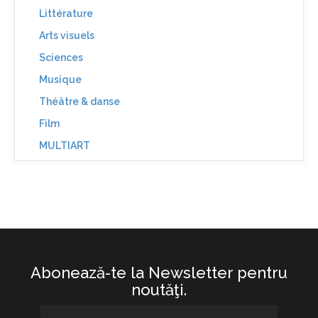
Littérature
Arts visuels
Sciences
Musique
Théâtre & danse
Film
MULTIART
Abonează-te la Newsletter pentru
noutăţi.