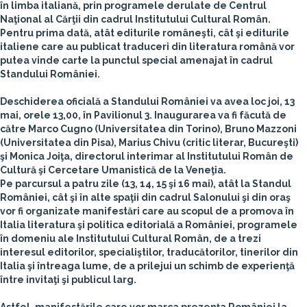
în limba italiană, prin programele derulate de Centrul
Naţional al Cărţii din cadrul Institutului Cultural Român.
Pentru prima dată, atât editurile româneşti, cât şi editurile
italiene care au publicat traduceri din literatura română vor
putea vinde carte la punctul special amenajat în cadrul
Standului României.
Deschiderea oficială a Standului României va avea loc joi, 13
mai, orele 13,00, în Pavilionul 3. Inaugurarea va fi făcută de
către
Marco Cugno
(Universitatea din Torino),
Bruno Mazzoni
(Universitatea din Pisa),
Marius Chivu
(critic literar, Bucureşti)
şi
Monica Joiţa
, directorul interimar al Institutului Român de
Cultură şi Cercetare Umanistică de la Veneţia.
Pe parcursul a patru zile (13, 14, 15 şi 16 mai), atât la Standul
României, cât şi în alte spaţii din cadrul Salonului şi din oraş
vor fi organizate manifestări care au scopul de a promova în
Italia literatura şi politica editorială a României, programele
în domeniu ale Institutului Cultural Român, de a trezi
interesul editorilor, specialiştilor, traducătorilor, tinerilor din
Italia şi întreaga lume, de a prilejui un schimb de experienţă
între invitaţi şi publicul larg.