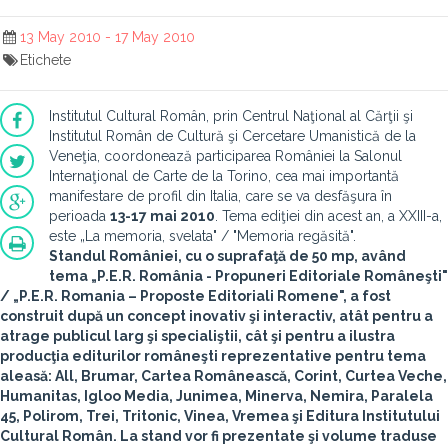
13 May 2010 - 17 May 2010
Etichete
Institutul Cultural Român, prin Centrul Naţional al Cărţii şi
Institutul Român de Cultură şi Cercetare Umanistică de la
Veneţia, coordonează participarea României la Salonul
Internaţional de Carte de la Torino, cea mai importantă
manifestare de profil din Italia, care se va desfăşura în
perioada
13-17 mai 2010
. Tema ediţiei din acest an, a XXIII-a,
este „La memoria, svelata" / "Memoria regăsită".
Standul României, cu o suprafaţă de 50 mp, având
tema
„P.E.R. România - Propuneri Editoriale Româneşti"
/ „P.E.R. Romania – Proposte Editoriali Romene",
a fost
construit după un concept inovativ şi interactiv, atât pentru a
atrage publicul larg şi specialiştii, cât şi pentru a ilustra
producţia editurilor româneşti reprezentative pentru tema
aleasă: All, Brumar, Cartea Românească, Corint, Curtea Veche,
Humanitas, Igloo Media, Junimea, Minerva, Nemira, Paralela
45, Polirom, Trei, Tritonic, Vinea, Vremea şi Editura Institutului
Cultural Român. La stand vor fi prezentate şi volume traduse