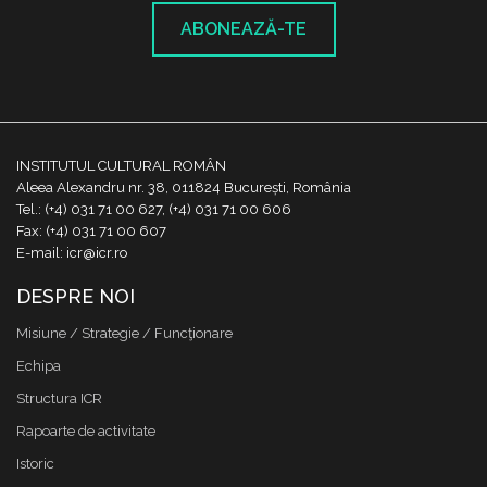
ABONEAZĂ-TE
INSTITUTUL CULTURAL ROMÂN
Aleea Alexandru nr. 38, 011824 București, România
Tel.: (+4) 031 71 00 627, (+4) 031 71 00 606
Fax: (+4) 031 71 00 607
E-mail: icr@icr.ro
DESPRE NOI
Misiune / Strategie / Funcţionare
Echipa
Structura ICR
Rapoarte de activitate
Istoric