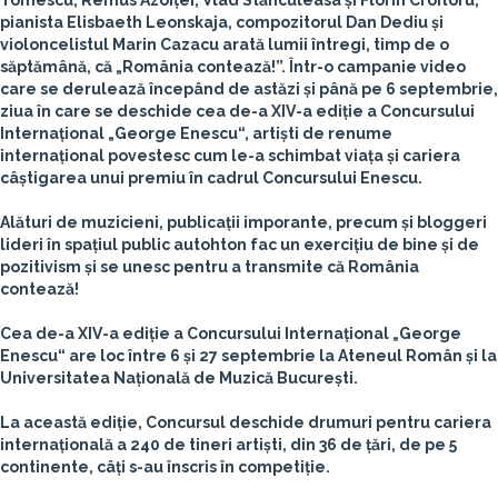
Tomescu, Remus Azoiței, Vlad Stănculeasa și Florin Croitoru,
pianista Elisbaeth Leonskaja, compozitorul Dan Dediu și
violoncelistul Marin Cazacu arată lumii întregi, timp de o
săptămână, că „România contează!”. Într-o campanie video
care se derulează începând de astăzi și până pe 6 septembrie,
ziua în care se deschide cea de-a XIV-a ediție a Concursului
Internațional „George Enescu“, artiști de renume
internațional povestesc cum le-a schimbat viața și cariera
câștigarea unui premiu în cadrul Concursului Enescu.
Alături de muzicieni, publicații imporante, precum și bloggeri
lideri în spațiul public autohton fac un exercițiu de bine și de
pozitivism și se unesc pentru a transmite că
România
contează!
Cea de-a XIV-a ediție a Concursului Internațional „George
Enescu“ are loc între 6 și 27 septembrie la Ateneul Român și la
Universitatea Națională de Muzică București.
La această ediție, Concursul deschide drumuri pentru cariera
internațională a 240 de tineri artiști, din 36 de țări, de pe 5
continente, câți s-au înscris în competiție.