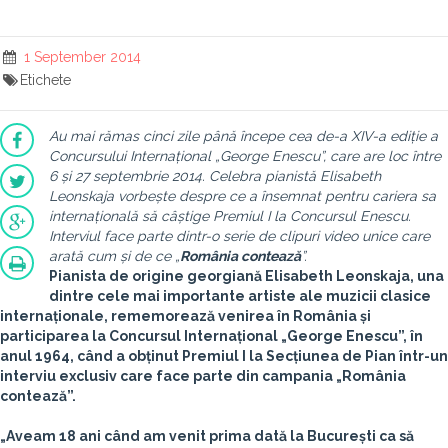
1 September 2014
Etichete
Au mai rămas cinci zile până începe cea de-a XIV-a ediție a
Concursului Internațional „George Enescu”, care are loc între
6 și 27 septembrie 2014. Celebra pianistă Elisabeth
Leonskaja vorbește despre ce a însemnat pentru cariera sa
internațională să câștige Premiul I la Concursul Enescu.
Interviul face parte dintr-o serie de clipuri video unice care
arată cum și de ce „
România contează
”.
Pianista de origine georgiană Elisabeth Leonskaja, una
dintre cele mai importante artiste ale muzicii clasice
internaționale, rememorează venirea în România și
participarea la Concursul Internațional „George Enescu”, în
anul 1964, când a obținut Premiul I la Secțiunea de Pian într-un
interviu exclusiv care face parte din campania „România
contează”.
„Aveam 18 ani când am venit prima dată la București ca să