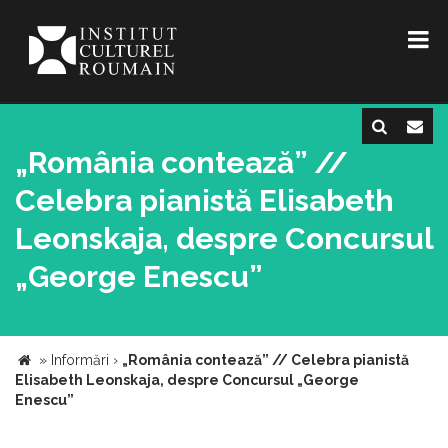
„România contează” //
Celebra pianistă Elisabeth
Leonskaja, despre Concursul
„George Enescu”
»
Informări
›
„România contează” // Celebra pianistă
Elisabeth Leonskaja, despre Concursul „George
Enescu”