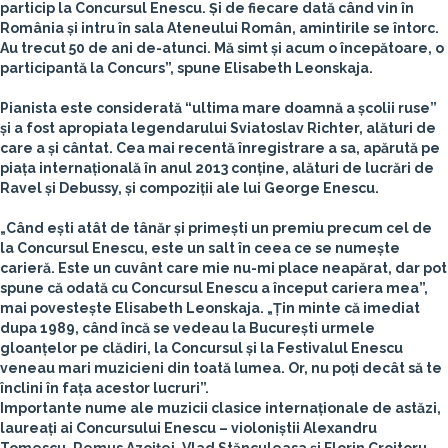
particip la Concursul Enescu. Și de fiecare dată când vin în
România și intru în sala Ateneului Român, amintirile se întorc.
Au trecut 50 de ani de-atunci. Mă simt și acum o începătoare, o
participantă la Concurs”, spune Elisabeth Leonskaja.
Pianista este considerată “ultima mare doamnă a școlii ruse”
și a fost apropiata legendarului Sviatoslav Richter, alături de
care a și cântat. Cea mai recentă înregistrare a sa, apărută pe
piața internațională în anul 2013 conține, alături de lucrări de
Ravel și Debussy, și compoziții ale lui George Enescu.
„Când ești atât de tânăr și primești un premiu precum cel de
la Concursul Enescu, este un salt în ceea ce se numește
carieră. Este un cuvânt care mie nu-mi place neapărat, dar pot
spune că odată cu Concursul Enescu a început cariera mea”,
mai povestește Elisabeth Leonskaja. „
Țin minte că imediat
dupa 1989, când încă se vedeau la București urmele
gloanțelor pe clădiri, la Concursul și la Festivalul Enescu
veneau mari muzicieni din toată lumea. Or, nu poți decât să te
înclini în fața acestor lucruri
”.
Importante nume ale muzicii clasice internaționale de astăzi,
laureați ai Concursului Enescu – violoniștii Alexandru