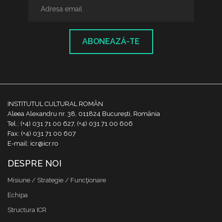
ABONEAZĂ-TE
INSTITUTUL CULTURAL ROMÂN
Aleea Alexandru nr. 38, 011824 București, România
Tel.: (+4) 031 71 00 627, (+4) 031 71 00 606
Fax: (+4) 031 71 00 607
E-mail: icr@icr.ro
DESPRE NOI
Misiune / Strategie / Funcţionare
Echipa
Structura ICR