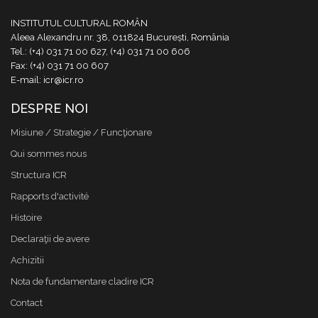
INSTITUTUL CULTURAL ROMÂN
Aleea Alexandru nr. 38, 011824 București, România
Tel.: (+4) 031 71 00 627, (+4) 031 71 00 606
Fax: (+4) 031 71 00 607
E-mail: icr@icr.ro
DESPRE NOI
Misiune / Strategie / Funcţionare
Qui sommes nous
Structura ICR
Rapports d'activité
Histoire
Declaraţii de avere
Achizitii
Nota de fundamentare cladire ICR
Contact