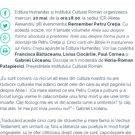
Editura Humanitas şi Institutul Cultural Român organizează
miercuri,
20 mai
, de la
ora 18.00
, la sediul ICR (Aleea
Alexandru 38) evenimentul
Remember Petru Creţia
. Cu
această ocazie, vor fi lansate volumele
Ahile sau despre
forma absolută a prieteniei. Ariel sau despre forma pură a
libertăţii
de Petru Creţia şi
Cinci cărţi din Biblie în traducerea
lui Petru Creţia
apărute la Editura Humanitas. Vor lua cuvântul
Francisca Băltăceanu, Livius Ciocârlie, Paul Cornea
şi
Gabriel Liiceanu.
Discuţia va fi moderată de
Horia-Roman
Patapievici
, Preşedintele Institutului Cultural Român.
„Eu sunt convins că nici un alt eseu din cultura noastră nu are
rădăcini culturale mai adânci decât cele din care au ieşit paginile lui
despre Ahile.(...)Ca mare elenist ce era, Petru Creţia a pătruns şi a
locuit lungă vreme în catacombele unui timp mort şi ale unei limbi
moarte. Câţi filologi mai ies vii din această lume a umbrelor? Şi câţi,
mai ales, le mai pot învia
pentru noi
?" - Gabriel Liiceanu
„Traducând aceste cinci cărţi de străveche şi mare faimă în Vechiul
Testament, am urmărit ca, fără a literariza sau poetiza în mod forţat
originalele, să le ofer cititorului drept ceea ce sunt, capodopere ale