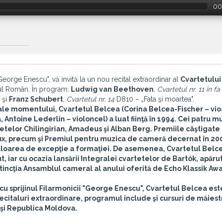
00
George Enescu", vă invită la un nou recital extraordinar al
Cvartetului
eul Român. În program:
Ludwig van Beethoven
,
Cvartetul nr. 11 în f
 şi
Franz Schubert
,
Cvartetul nr. 14
D810 – „Fata şi moartea".
 ale momentului,
Cvartetul Belcea
(Corina Belcea-Fischer – vio
 Antoine Lederlin – violoncel) a luat fiinţă în 1994. Cei patru m
telor Chilingirian, Amadeus şi Alban Berg. Premiile câştigate 
ux, precum şi Premiul pentru muzica de cameră decernat în 200
loarea de excepţie a formaţiei.
De asemenea, Cvartetul Belc
iar cu ocazia lansării Integralei cvartetelor de Bartók, apăru
istincţia Ansamblul cameral al anului oferită de Echo Klassik Aw
i cu sprijinul Filarmonicii "George Enescu",
Cvartetul Belcea
est
ecitaluri extraordinare, programul include şi cursuri de măiest
 şi Republica Moldova.