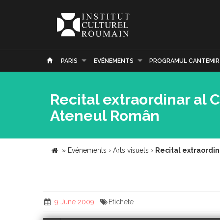
PARIS
EVÉNEMENTS
PROGRAMUL CANTEMIR
Recital extraordinar al C
Ateneul Român
»
Evénements
›
Arts visuels
›
Recital extraordin
9 June 2009
Etichete