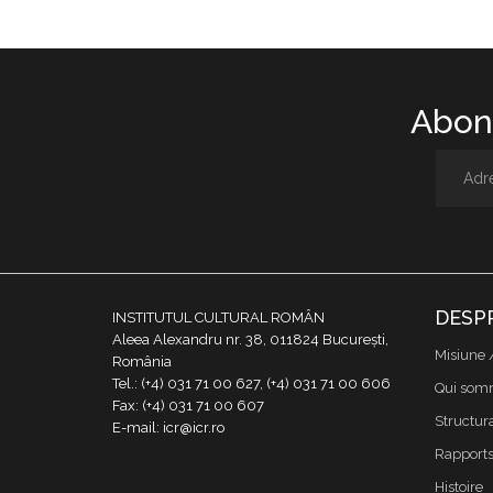
Abone
DESP
INSTITUTUL CULTURAL ROMÂN
Aleea Alexandru nr. 38, 011824 București,
Misiune 
România
Tel.: (+4) 031 71 00 627, (+4) 031 71 00 606
Qui som
Fax: (+4) 031 71 00 607
Structur
E-mail: icr@icr.ro
Rapports 
Histoire