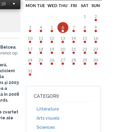
:38
MON
TUE
WED
THU
FRI
SAT
SUN
1
2
3
4
5
6
7
8
9
10
11
12
13
14
15
16
 Belcea
,
17
18
19
20
21
22
23
a minor
op.
24
25
26
27
28
29
30
ară,
uzicieni
31
la
1 şi 2003
ea a
tă în 2008
CATEGORII
ards.
Littérature
e cvartet
rie ale
Arts visuels
Sciences