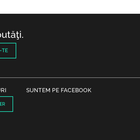
utăţi.
-TE
RI
SUNTEM PE FACEBOOK
ER