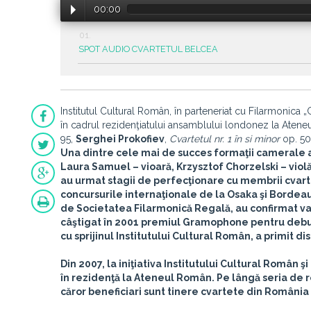
00:00
SPOT AUDIO CVARTETUL BELCEA
Institutul Cultural Român, în parteneriat cu Filarmonica „
în cadrul rezidenţiatului ansamblului londonez la Aten
95,
Serghei Prokofiev
,
Cvartetul nr. 1 în si minor
op. 50
Una dintre cele mai de succes formaţii camerale
Laura Samuel – vioară, Krzysztof Chorzelski – violă,
au urmat stagii de perfecţionare cu membrii cvarte
concursurile internaţionale de la Osaka şi Bordea
de Societatea Filarmonică Regală, au confirmat va
câştigat în 2001 premiul Gramophone pentru debut, 
cu sprijinul Institutului Cultural Român, a primit d
Din 2007, la iniţiativa Institutului Cultural Român ş
în rezidenţă la Ateneul Român. Pe lângă seria de r
căror beneficiari sunt tinere cvartete din România