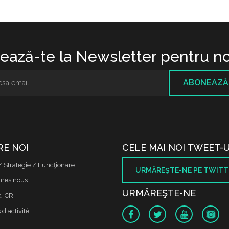
ază-te la Newsletter pentru no
ABONEAZĂ
RE NOI
CELE MAI NOI TWEET-U
/ Strategie / Funcţionare
URMĂREŞTE-NE PE TWITT
mes nous
URMĂREŞTE-NE
a ICR
d'activité