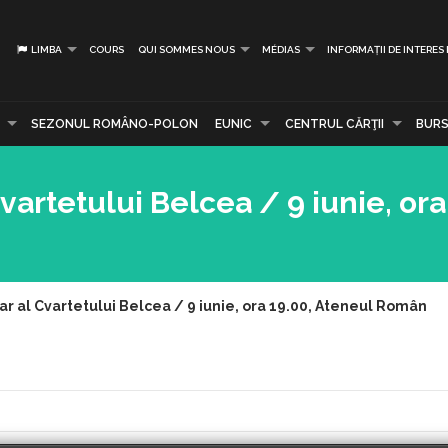
LIMBA
COURS
QUI SOMMES NOUS
MÉDIAS
INFORMAȚII DE INTERES
SEZONUL ROMÂNO-POLON
EUNIC
CENTRUL CĂRŢII
BURS
vartetului Belcea / 9 iunie, ora
ar al Cvartetului Belcea / 9 iunie, ora 19.00, Ateneul Român