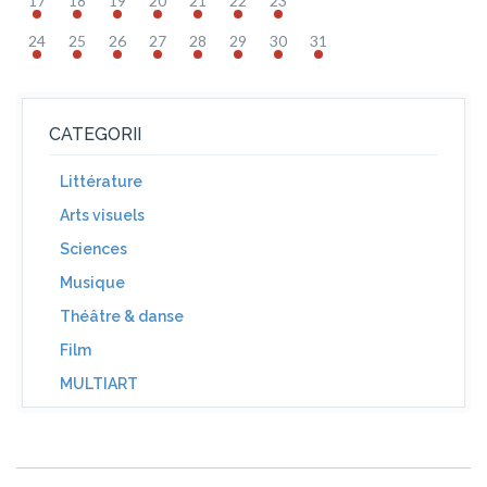
17
18
19
20
21
22
23
24
25
26
27
28
29
30
31
CATEGORII
Littérature
Arts visuels
Sciences
Musique
Théâtre & danse
Film
MULTIART