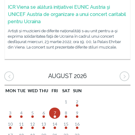
ICR Viena se alătură inițiativei EUNIC Austria şi
UNICEF Austria de organizare a unui concert caritabil
pentru Ucraina
Artiști și muzicieni de diferite naționalități s-au unit pentru a-şi
exprima solidaritatea faţă de Ucraina în cadrul unui concert
desfășurat miercuri, 23 martie 2022, ora 19. 00, la Palais Ehrbar
din Viena. La concert sunt prezentate diferite stiluri muzicale,
AUGUST 2026
MON
TUE
WED
THU
FRI
SAT
SUN
1
2
3
4
5
6
7
8
9
10
11
12
13
14
15
16