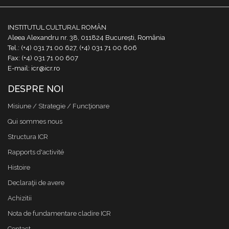
INSTITUTUL CULTURAL ROMÂN
Aleea Alexandru nr. 38, 011824 București, România
Tel.: (+4) 031 71 00 627, (+4) 031 71 00 606
Fax: (+4) 031 71 00 607
E-mail: icr@icr.ro
DESPRE NOI
Misiune / Strategie / Funcţionare
Qui sommes nous
Structura ICR
Rapports d'activité
Histoire
Declaraţii de avere
Achizitii
Nota de fundamentare cladire ICR
Contact