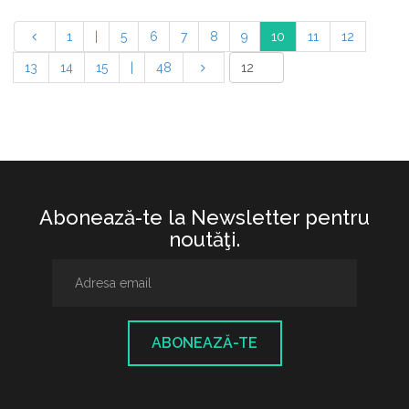
1
|
5
6
7
8
9
10
11
12
13
14
15
|
48
Abonează-te la Newsletter pentru
noutăţi.
ABONEAZĂ-TE