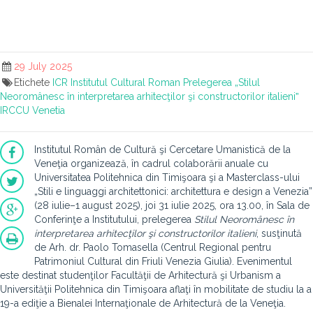
29 July 2025
Etichete
ICR
Institutul Cultural Roman
Prelegerea „Stilul
Neoromânesc în interpretarea arhitecţilor şi constructorilor italieniˮ
IRCCU Venetia
Institutul Român de Cultură şi Cercetare Umanistică de la
Veneţia organizează, în cadrul colaborării anuale cu
Universitatea Politehnica din Timişoara şi a Masterclass-ului
„Stili e linguaggi architettonici: architettura e design a Venezia”
(28 iulie–1 august 2025), joi 31 iulie 2025, ora 13.00, în Sala de
Conferinţe a Institutului, prelegerea
Stilul
Neoromânesc
în
interpretarea
arhitecţilor
şi
constructorilor
italieni
, susţinută
de Arh. dr. Paolo Tomasella (Centrul Regional pentru
Patrimoniul Cultural din Friuli Venezia Giulia). Evenimentul
este destinat studenţilor Facultăţii de Arhitectură şi Urbanism a
Universităţii Politehnica din Timişoara aflaţi în mobilitate de studiu la a
19-a ediţie a Bienalei Internaţionale de Arhitectură de la Veneţia.