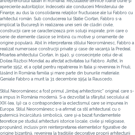
antreprenorului italian în România. Rezultatele tehnice foarte bune şi
aprecierile autorităţilor, îndeosebi ale conducerii Ministerului de
Finanţe, au dus la consolidarea relaţiilor fructuoase ale lui Fabbro cu
arhitectul român. Sub conducerea lui Statie Ciortan, Fabbro s-a
implicat la Bucureşti în realizarea unei serii de clădiri civile,
construcţii care se caracterizează prin soluţii inspirate, prin care o
serie de elemente clasice se îmbină cu motive şi ornamente de
origine populară. Abil în interpretarea stilului Neoromânesc, Fabbro a
realizat numeroase construcţii private şi case de vacanţă la Predeal.
Moartea arhitectului Ciortan, în 1940, şi consecinţele celui de-al
Doilea Război Mondial au afectat activitatea lui Fabbro. Astfel, în
martie 1952, el a optat pentru repatrierea în Italia şi revenirea în Friuli,
lăsând în România familia şi mare parte din bunurile materiale.
Geniale Fabbro a murit la 31 decembrie 1954 la Rauscedo.
Stilul Neoromânesc a fost primul „limbaj arhitectonic” original care s-
a impus în România modernă. S-a dezvoltat la sfârşitul secolului al
XIX-lea, (şi) ca o contrapondere la eclectismul care se impunea în
Europa. Stilul Neoromânesc s-a afirmat ca stil arhitectural cu o
puternică încărcătură simbolică, care şi-a bazat fundamentele
teoretice pe studiul arhitecturii istorice locale, civile şi religioase,
propunând, inclusiv prin reinterpretarea elementelor figurative de
origine bizantină, revenirea la tradiţiile decorative proprii arhitecturii