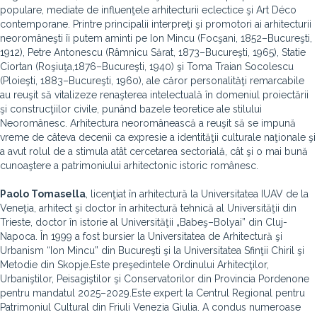
populare, mediate de influenţele arhitecturii eclectice şi Art Déco
contemporane. Printre principalii interpreţi şi promotori ai arhitecturii
neoromâneşti îi putem aminti pe Ion Mincu (Focşani, 1852–Bucureşti,
1912), Petre Antonescu (Râmnicu Sărat, 1873–Bucureşti, 1965), Statie
Ciortan (Roşiuţa,1876–Bucureşti, 1940) şi Toma Traian Socolescu
(Ploieşti, 1883–Bucureşti, 1960), ale căror personalităţi remarcabile
au reuşit să vitalizeze renaşterea intelectuală în domeniul proiectării
şi construcţiilor civile, punând bazele teoretice ale stilului
Neoromânesc. Arhitectura neoromânească a reuşit să se impună
vreme de câteva decenii ca expresie a identităţii culturale naţionale şi
a avut rolul de a stimula atât cercetarea sectorială, cât şi o mai bună
cunoaştere a patrimoniului arhitectonic istoric românesc.
Paolo Tomasella
, licenţiat în arhitectură la Universitatea IUAV de la
Veneţia, arhitect şi doctor în arhitectură tehnică al Universităţii din
Trieste, doctor în istorie al Universităţii „Babeş–Bolyai” din Cluj-
Napoca. În 1999 a fost bursier la Universitatea de Arhitectură şi
Urbanism “Ion Mincu” din Bucureşti şi la Universitatea Sfinţii Chiril şi
Metodie din Skopje.Este preşedintele Ordinului Arhitecţilor,
Urbaniştilor, Peisagiştilor şi Conservatorilor din Provincia Pordenone
pentru mandatul 2025–2029.Este expert la Centrul Regional pentru
Patrimoniul Cultural din Friuli Venezia Giulia. A condus numeroase