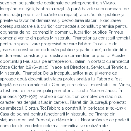
sezonieri pe şantierele gestionate de antreprenorii din Vivaro.
Începând din 1910, Fabbro a reuşit să pună bazele unei companii de
construcţii proprii, iar lucrările de reparaţii ale clădirilor publice şi
private au favorizat demararea şi dezvoltarea afacerii. Executarea
corespunzătoare a lucrărilor contractate a constituit premisa pentru
obţinerea de noi comenzi în domeniul lucrărilor publice. Primele
comenzi venite din partea Ministerului Finanţelor au constituit temeiul
pentru o specializare progresivă pe care Fabbro, în calitate de
„maestru constructor de lucrări publice şi particulare”, a dobândit-o
în domeniul construcţiilor destinate comanditarilor publici. Aceste
oportunităţi l-au adus pe antreprenorul italian în contact cu arhitectul
Statie Ciortan (1876–1940), în acei ani Director al Serviciului Tehnic al
Ministerului Finanţelor. De la începutul anilor 1920 şi vreme de
aproape două decenii, activitatea profesională a lui Fabbro a fost
legată de cea a arhitectului Ciortan, care, elev al maestrului Ion Mincu,
a fost unul dintre principalii promotori ai stilului Neoromânesc. În
perioada 1927–1929, Fabbro a construit un complex de clădiri cu
caracter rezidenţial, situat în cartierul Filaret din Bucureşti, proiectat
de arhitectul Ciortan. Tot Fabbro a construit, în perioada 1930–1933,
Casa de odihnă pentru funcţionarii Ministerului de Finanţe din
staţiunea montană Predeal, o clădire în stil Neoromânesc ce poate fi
considerată una dintre cele mai semnificative realizări ale