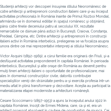
Studenţii arhitecţi vor descoperi însuşirea stilului Neoromânesc de
către arhitecţii şi antreprenorii constructori italieni care şi-au început
activitatea profesională în România înainte de Primul Război Mondial,
afirmându-se în domeniul edilitar în spaţiul românesc şi obţinând,
până către finele deceniului patru al secolului XX, rezultate
remarcabile ce dăinuie până astăzi în Bucureşti, Craiova, Constanţa,
Predeal, Câmpina, etc. Dintre arhitecţii şi antreprenorii în construcţii
italieni activi în România interbelică, prelegerea se va focaliza asupra
unora dintre cei mai reprezentativi interpreţi ai stilului Neoromânesc.
Victor Asquini (1892–1969), a cărui familie era originară din Friuli, şi-a
desfăşurat activitatea preponderent în capitala României. În perioada
interbelică, Bucureştiul şi alte oraşe din România au devenit pentru
mulţi tineri arhitecţi italieni o oportunitate de profesionalizare, mai
ales în domeniul construcţiilor civile, datorită contribuţiei
specialiştilor veniţi din străinătate pentru a-şi exercita profesia într-un
mediu aflat în plină transformare şi dezvoltare. Aceştia au participat la
materializarea etapei moderniste a arhitecturii româneşti.
Cesare Scoccimarro (1897–1953) a ajuns la începutul anului 1922 în
capitala României, însoţit de Ermes Midena, care, ca şi el, era un
arhitect proaspăt absolvent în căutare de oportunităţi de muncă. Cei