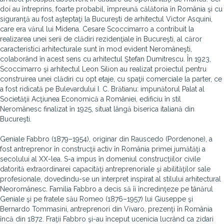
doi au întreprins, foarte probabil, împreună călătoria în România şi cu
siguranţă au fost aşteptaţi la Bucureşti de arhitectul Victor Asquini,
care era vărul lui Midena. Cesare Scoccimarro a contribuit la
realizarea unei serii de clădiri rezidenţiale în Bucureşti, al căror
caracteristici arhitecturale sunt în mod evident Neromâneşti,
colaborând în acest sens cu arhitectul Ştefan Dumitrescu. În 1923,
Scoccimarro şi arhitectul Leon Silion au realizat proiectul pentru
construirea unei clădiri cu opt etaje, cu spaţii comerciale la parter, ce
a fost ridicată pe Bulevardului I. C. Brătianu: impunătorul Palat al
Societăţii Acţiunea Economică a României, edificiu în stil
Neromânesc finalizat în 1925, situat lângă biserica italiană din
Bucureşti.
Geniale Fabbro (1879–1954), originar din Rauscedo (Pordenone), a
fost antreprenor în construcţii activ în România primei jumătăţi a
secolului al XX-lea. S-a impus în domeniul construcţiilor civile
datorită extraordinarei capacităţi antreprenoriale şi abilităţilor sale
profesionale, dovedindu-se un interpret inspirat al stilului arhitectural
Neoromânesc. Familia Fabbro a decis să îi încredinţeze pe tânărul
Geniale şi pe fratele său Romeo (1876–1957) lui Giuseppe şi
Bernardo Tommasini, antreprenori din Vivaro, prezenţi în România
încă din 1872. Fraţii Fabbro şi-au început ucenicia lucrând ca zidari