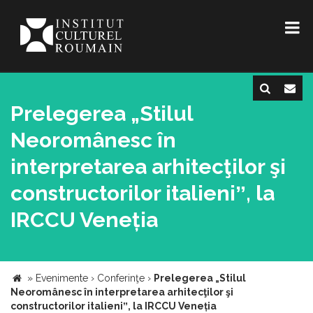
Prelegerea „Stilul
Neoromânesc în
interpretarea arhitecţilor şi
constructorilor italieniˮ, la
IRCCU Veneția
»
Evenimente
›
Conferinţe
›
Prelegerea „Stilul
Neoromânesc în interpretarea arhitecţilor şi
constructorilor italieniˮ, la IRCCU Veneția