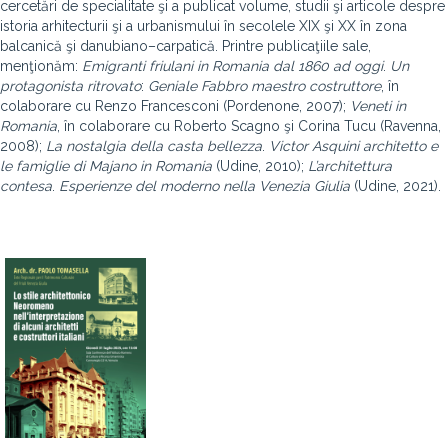
cercetări de specialitate şi a publicat volume, studii şi articole despre
istoria arhitecturii şi a urbanismului în secolele XIX şi XX în zona
balcanică şi danubiano–carpatică. Printre publicaţiile sale,
menţionăm:
Emigranti
friulani
in
Romania
dal
1860
ad
oggi
.
Un
protagonista
ritrovato
:
Geniale
Fabbro
maestro
costruttore
, în
colaborare cu Renzo Francesconi (Pordenone, 2007);
Veneti
in
Romania
, în colaborare cu Roberto Scagno şi Corina Tucu (Ravenna,
2008);
La
nostalgia
della
casta
bellezza
.
Victor
Asquini
architetto
e
le
famiglie
di
Majano
in
Romania
(Udine, 2010);
L’architettura
contesa
.
Esperienze
del
moderno
nella
Venezia
Giulia
(Udine, 2021).