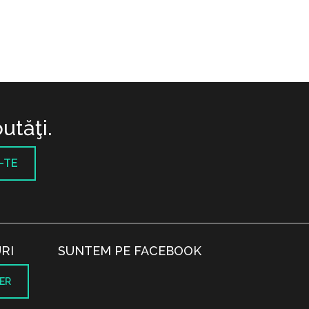
utăţi.
-TE
RI
SUNTEM PE FACEBOOK
ER