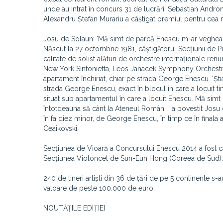
unde au intrat în concurs 31 de lucrări. Sebastian Andr
Alexandru Ștefan Murariu a câștigat premiul pentru cea
Josu de Solaun: 'Mă simt de parcă Enescu m-ar veghea
Născut la 27 octombrie 1981, câștigătorul Secțiunii de P
calitate de solist alături de orchestre internaționale r
New York Sinfonietta, Leos Janacek Symphony Orchestra. 
apartament închiriat, chiar pe strada George Enescu. 'Ș
strada George Enescu, exact în blocul în care a locuit t
situat sub apartamentul în care a locuit Enescu. Mă sim
întotdeauna să cânt la Ateneul Român .', a povestit Josu 
în fa diez minor, de George Enescu, în timp ce în finala 
Ceaikovski.
Secțiunea de Vioară a Concursului Enescu 2014 a fost câș
Secțiunea Violoncel de Sun-Eun Hong (Coreea de Sud).
240 de tineri artiști din 36 de țări de pe 5 continente s-
valoare de peste 100.000 de euro.
NOUTĂȚILE EDIȚIEI