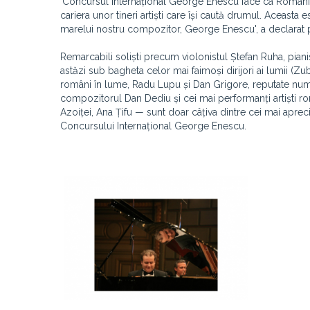
'Concursul Internațional George Enescu face ca România să
cariera unor tineri artiști care își caută drumul. Aceast
marelui nostru compozitor, George Enescu', a declarat 
Remarcabili soliști precum violonistul Ștefan Ruha, piani
astăzi sub bagheta celor mai faimoși dirijori ai lumii (Zu
români în lume, Radu Lupu și Dan Grigore, reputate num
compozitorul Dan Dediu și cei mai performanți artiști
Azoiței, Ana Țifu — sunt doar câțiva dintre cei mai apreci
Concursului Internațional George Enescu.