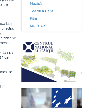
Muzică
um, iar
Teatru & Dans
Film
certat în
MULTIART
rchestra,
n
sc chiar pe
amentul
rit
 24 nr. 1
 23 de
ara, iar
t în