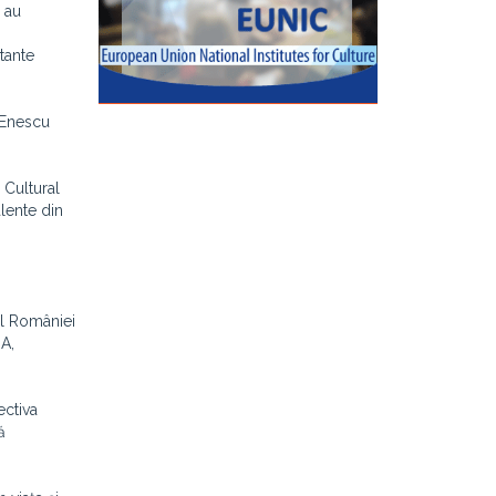
 au
tante
l Enescu
 Cultural
alente din
ul României
UA,
ectiva
ă