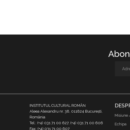
Abone
DESP
INSTITUTUL CULTURAL ROMÂN
Aleea Alexandru nr. 38, 011824 București,
Misiune 
România
Tel.: (+4) 031 71 00 627, (+4) 031 71 00 606
Echipa
Fax: (+4) 031 71 00 607