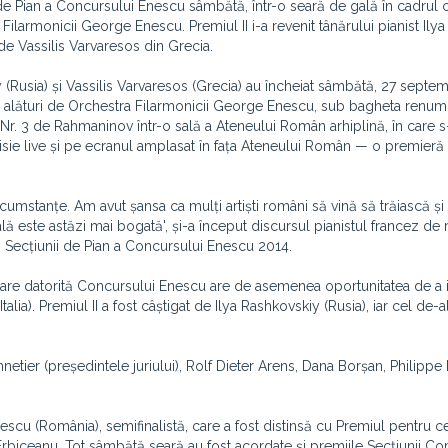
 de Pian a Concursului Enescu sâmbătă, într-o seară de gală în cadrul 
a Filarmonicii George Enescu. Premiul II i-a revenit tânărului pianist Ilya
 de Vassilis Varvaresos din Grecia.
kiy (Rusia) și Vassilis Varvaresos (Grecia) au încheiat sâmbătă, 27 septe
 alături de Orchestra Filarmonicii George Enescu, sub bagheta renumi
Nr. 3 de Rahmaninov într-o sală a Ateneului Român arhiplină, în care s-a
smisie live și pe ecranul amplasat în fața Ateneului Român — o premieră
cumstanțe. Am avut șansa ca mulți artiști români să vină să trăiască și
urală este astăzi mai bogată', și-a început discursul pianistul francez d
ui Secțiunii de Pian a Concursului Enescu 2014.
, care datorită Concursului Enescu are de asemenea oportunitatea de a 
talia). Premiul II a fost câștigat de Ilya Rashkovskiy (Rusia), iar cel de-al
netier (președintele juriului), Rolf Dieter Arens, Dana Borșan, Philippe 
escu (România), semifinalistă, care a fost distinsă cu Premiul pentru c
rbiceanu. Tot sâmbătă seară au fost acordate și premiile Secțiunii Co