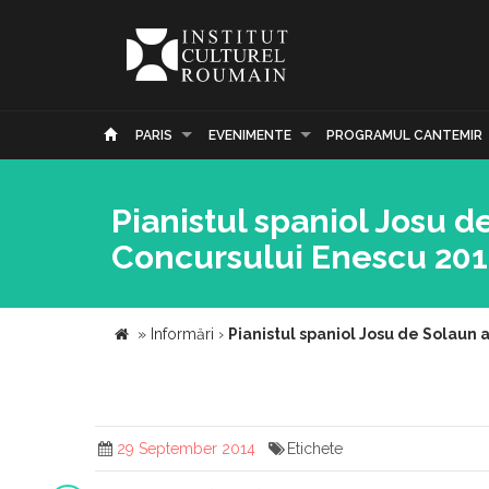
PARIS
EVENIMENTE
PROGRAMUL CANTEMIR
Pianistul spaniol Josu d
Concursului Enescu 20
»
Informări
›
Pianistul spaniol Josu de Solaun 
29 September 2014
Etichete