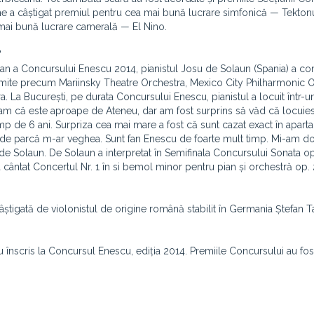
one a câștigat premiul pentru cea mai bună lucrare simfonică — Tekton
 mai bună lucrare camerală — El Nino.
'
ian a Concursului Enescu 2014, pianistul Josu de Solaun (Spania) a con
enumite precum Mariinsky Theatre Orchestra, Mexico City Philharmonic O
La București, pe durata Concursului Enescu, pianistul a locuit într-u
tiam că este aproape de Ateneu, dar am fost surprins să văd că locuie
imp de 6 ani. Surpriza cea mai mare a fost că sunt cazat exact în apart
t de parcă m-ar veghea. Sunt fan Enescu de foarte mult timp. Mi-am do
de Solaun. De Solaun a interpretat în Semifinala Concursului Sonata op.
a cântat Concertul Nr. 1 în si bemol minor pentru pian și orchestră op.
tigată de violonistul de origine română stabilit în Germania Ștefan Tar
au înscris la Concursul Enescu, ediția 2014. Premiile Concursului au fos