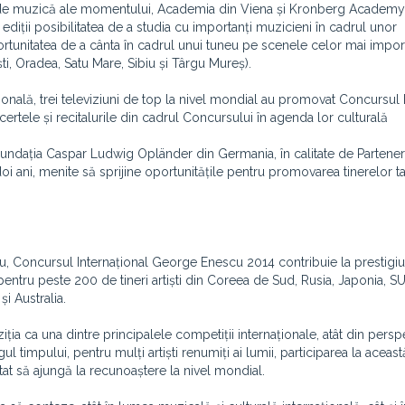
ții de muzică ale momentului, Academia din Viena și Kronberg Academy
 ediții posibilitatea de a studia cu importanți muzicieni în cadrul unor
portunitatea de a cânta în cadrul unui tuneu pe scenele celor mai impor
ști, Oradea, Satu Mare, Sibiu și Târgu Mureș).
ațională, trei televiziuni de top la nivel mondial au promovat Concursu
rtele și recitalurile din cadrul Concursului în agenda lor culturală
 Fundația Caspar Ludwig Opländer din Germania, în calitate de Partener
doi ani, menite să sprijine oportunitățile pentru promovarea tinerelor t
u, Concursul Internațional George Enescu 2014 contribuie la prestigi
entru peste 200 de tineri artiști din Coreea de Sud, Rusia, Japonia, S
i Australia.
ia ca una dintre principalele competiții internaționale, atât din persp
ungul timpului, pentru mulți artiști renumiți ai lumii, participarea la aceast
tat să ajungă la recunoaștere la nivel mondial.