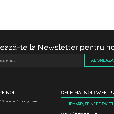
ază-te la Newsletter pentru no
ABONEAZĂ
RE NOI
CELE MAI NOI TWEET-U
/ Strategie / Funcţionare
URMĂREŞTE-NE PE TWITT