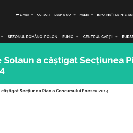
LIMBA
CURSURI
DESPRE NOI
MEDIA
INFORMAȚII DE INTERES
SEZONUL ROMÂNO-POLON
EUNIC
CENTRUL CĂRŢII
BURS
e Solaun a câștigat Secțiunea P
14
a câștigat Secțiunea Pian a Concursului Enescu 2014