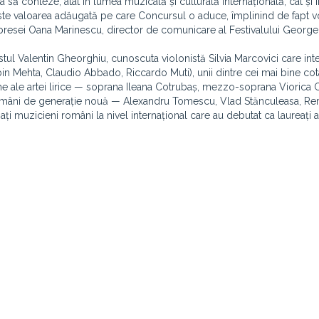
 conteze, atât în lumea muzicală și culturală internațională, cât și în
a este valoarea adăugată pe care Concursul o aduce, împlinind de fapt v
presei Oana Marinescu, director de comunicare al Festivalului George
stul Valentin Gheorghiu, cunoscuta violonistă Silvia Marcovici care in
bin Mehta, Claudio Abbado, Riccardo Muti), unii dintre cei mai bine cota
e ale artei lirice — soprana Ileana Cotrubaș, mezzo-soprana Viorica 
 români de generație nouă — Alexandru Tomescu, Vlad Stănculeasa, R
ați muzicieni români la nivel internațional care au debutat ca laureați a