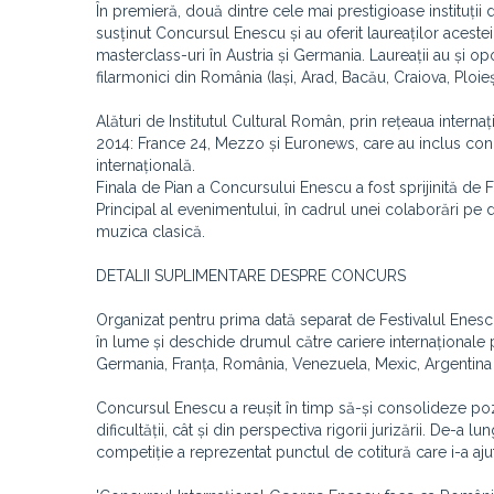
În premieră, două dintre cele mai prestigioase institu
susținut Concursul Enescu și au oferit laureaților acestei
masterclass-uri în Austria și Germania. Laureații au și o
filarmonici din România (Iași, Arad, Bacău, Craiova, Ploie
Alături de Institutul Cultural Român, prin rețeaua intern
2014: France 24, Mezzo și Euronews, care au inclus conce
internațională.
Finala de Pian a Concursului Enescu a fost sprijinită de
Principal al evenimentului, în cadrul unei colaborări pe 
muzica clasică.
DETALII SUPLIMENTARE DESPRE CONCURS
Organizat pentru prima dată separat de Festivalul Enesc
în lume și deschide drumul către cariere internaționale p
Germania, Franța, România, Venezuela, Mexic, Argentina ș
Concursul Enescu a reușit în timp să-și consolideze poziț
dificultății, cât și din perspectiva rigorii jurizării. De-a l
competiție a reprezentat punctul de cotitură care i-a aju