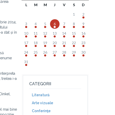
căreia
L
M
M
J
V
S
D
1
2
mbrie 2014,
3
4
5
6
7
8
9
tului
 stat și în
10
11
12
13
14
15
16
17
18
19
20
21
22
23
24
25
26
27
28
29
30
 să
e renume
31
interpreta
 treilea i-a
CATEGORII
Dinkel,
Literatură
Arte vizuale
el mai bine
Conferinţe
mpoziție,