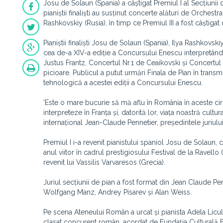
Josu de Solaun (Spania) a câștigat Premiul I al Secțiunii
pianiștii finaliști au susținut concerte alături de Orchestr
Rashkovskiy (Rusia), în timp ce Premiul III a fost câștigat
Pianiștii finaliști Josu de Solaun (Spania), Ilya Rashkovs
cea de-a XIV-a ediție a Concursului Enescu interpretând
Justus Frantz, Concertul Nr.1 de Ceaikovski și Concertul 
picioare. Publicul a putut urmări Finala de Pian în tran
tehnologică a acestei ediții a Concursului Enescu.
'Este o mare bucurie să mă aflu în România în aceste cir
interpreteze în Franța și, datorită lor, viața noastră cult
internațional Jean-Claude Pennetier, președintele juriul
Premiul I i-a revenit pianistului spaniol Josu de Solaun
anul viitor în cadrul prestigiosului Festival de la Ravello (I
revenit lui Vassilis Varvaresos (Grecia).
Juriul secțiunii de pian a fost format din Jean Claude Pen
Wolfgang Manz, Andrey Pisarev și Alan Weiss.
Pe scena Ateneului Român a urcat și pianista Adela Licul
clasat concurent român, acordat de Fundația Culturală E