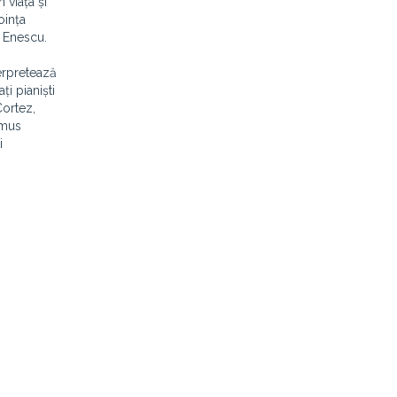
 viața și
oința
 Enescu.
terpretează
ți pianiști
Cortez,
emus
i