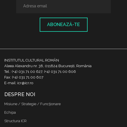
ABONEAZĂ-TE
INSTITUTUL CULTURAL ROMÂN
Aleea Alexandru nr. 38, 011824 București, România
Tel.: (+4) 031 71 00 627, (+4) 031 71 00 606
Fax: (+4) 031 71 00 607
E-mail: icr@icr.ro
DESPRE NOI
Misiune / Strategie / Funcţionare
Echipa
Structura ICR