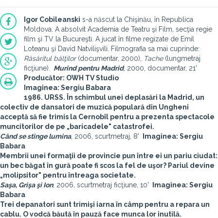
Igor Cobileanski
s-a născut la Chişinău, în Republica
Moldova. A absolvit Academia de Teatru şi Film, secţia regie
film şi TV la Bucureşti. A jucat în filme regizate de Emil
Loteanu şi David Natvilişvili. Filmografia sa mai cuprinde:
Răsăritul bălţilor
(documentar, 2000),
Tache
(lungmetraj
ficţiune).
Murind pentru Madrid
, 2000, documentar, 21'
Producător: OWH TV Studio
Imaginea: Sergiu Babara
1986. URSS. În schimbul unei deplasări la Madrid, un
colectiv de dansatori de muzică populară din Ungheni
acceptă să fie trimis la Cernobîl pentru a prezenta spectacole
muncitorilor de pe „baricadele" catastrofei.
Când se stinge lumina
, 2006, scurtmetraj, 8'
Imaginea: Sergiu
Babara
Membrii unei formaţii de provincie pun între ei un pariu ciudat:
un bec băgat în gură poate fi scos la fel de uşor? Pariul devine
„molipsitor" pentru întreaga societate.
Saşa, Grişa şi Ion
, 2006, scurtmetraj ficţiune, 10'
Imaginea: Sergiu
Babara
Trei depanatori sunt trimişi iarna în câmp pentru a repara un
cablu. O vodcă băută în pauză face munca lor inutilă.