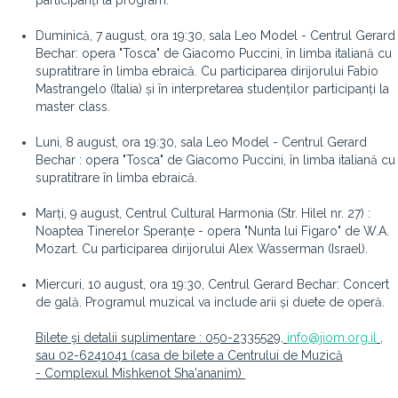
participanți la program.
Duminică, 7 august, ora 19:30
, sala Leo Model - Centrul Gerard
Bechar: opera "Tosca" de Giacomo Puccini, în limba italiană cu
supratitrare în limba ebraică.
Cu participarea dirijorului Fabio
Mastrangelo (Italia) și în interpretarea studenților participanți la
master class.
Luni, 8 august, ora 19:30
, sala Leo Model - Centrul Gerard
Bechar : opera "Tosca" de Giacomo Puccini, în limba italiană cu
supratitrare în limba ebraică.
Marți, 9 august,
Centrul Cultural Harmonia (Str. Hilel nr. 27) :
Noaptea Tinerelor Speranțe - opera "Nunta lui Figaro" de W.A.
Mozart.
Cu participarea dirijorului Alex Wasserman (Israel).
Miercuri, 10 august, ora 19:30,
Centrul Gerard Bechar: Concert
de gală. Programul muzical va include arii și duete de operă.
Bilete şi detalii suplimentare : 050-2335529,
info@jiom.org.il
,
sau 02-6241041 (casa de bilete a Centrului de Muzică
- Complexul Mishkenot Sha'ananim)