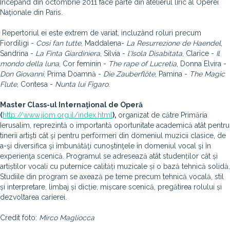
Începând din octombrie 2011 face parte din atelierul liric al Operei
Naţionale din Paris.
Repertoriul ei este extrem de variat, incluzând roluri precum
Fiordiligi -
Cosi fan tutte
, Maddalena-
La Resurrezione de Haendel
,
Sandrina -
La Finta Giardiniera
, Silvia -
l'Isola Disabitata
, Clarice -
Il
mondo della luna
, Cor feminin -
The rape of Lucretia
, Donna Elvira -
Don Giovanni
, Prima Doamnă -
Die Zauberflöte
, Pamina -
The Magic
Flute
, Contesa -
Nunta lui Figaro
.
Master Class-ul Internaţional de Operă
(
http://www.jiom.org.il/index.html
),
organizat de către Primăria
Ierusalim, reprezintă o importantă oportunitate academică atât pentru
tinerii artişti cât şi pentru performeri din domeniul muzicii clasice, de
a-şi diversifica şi îmbunătăţi cunoştinţele în domeniul vocal şi în
experienţa scenică. Programul se adresează atât studenților cât și
artiștilor vocali cu puternice calități muzicale și o bază tehnică solidă.
Studiile din program se axează pe teme precum tehnică vocală, stil
și interpretare, limbaj și dicție, mișcare scenică, pregătirea rolului și
dezvoltarea carierei.
Credit foto:
Mirco Magliocca