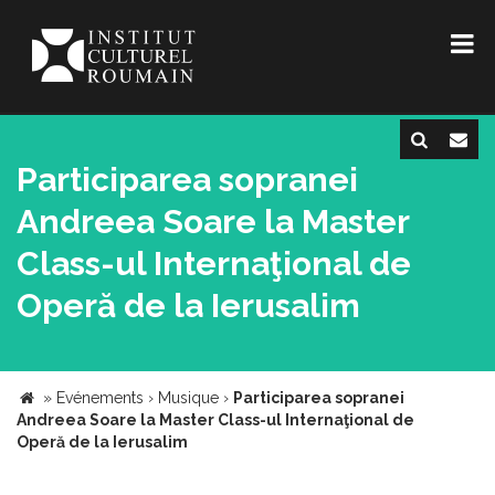
Participarea sopranei
Andreea Soare la Master
Class-ul Internaţional de
Operă de la Ierusalim
»
Evénements
›
Musique
›
Participarea sopranei
Andreea Soare la Master Class-ul Internaţional de
Operă de la Ierusalim