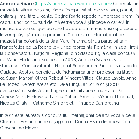
Andreea Soare
(
https://andreeasoare.wordpress.com/
) a debutat în
muzică la vârsta de 7 ani, când a început să studieze vioara, pianul,
chitara şi, mai târziu, canto. Obţine foarte repede numeroase premii în
cadrul unor concursuri de măiestrie vocală şi începe o carieră în
muzica de variete, gen pe care l-a abordat în numeroase spectacole.
În 2004 câştigă marele premiu al Concursului internaţional de
muzică francofonă de la Baia Mare, în urma căruia participă la «
Francofolies de La Rochelle», unde reprezintă România. În 2004 intră
la Conservatorul Naţional Regional din Strasbourg la clasa condusă
de Marie-Madeleine Koebelé. În 2008, Andreea Soare devine
studentă a Conservatorului Naţional Superior din Paris, clasa Isabellei
Guillaud. Acolo a beneficiat de îndrumarea unor profesori străluciţi,
ca Susan Manoff, Olivier Reboul, Vincent Vittoz, Claude Lavoix, Anne
Le Bozec, Keneth Weiss etc
. De-a lungul anilor 2011 şi 2012,
evoluează ca solistă sub bagheta lui Guillaume Tourniaire, Paul
Agnew, Marc Minkowski, Patrick Cohen-Akénine, Mélanie Thiébaud,
Nicolas Chalvin, Catherine Simonpietri, Philippe Cambreling.
În 2011 este laureată a concursului internaţional de artă vocală de la
Clermont-Ferrand unde câştigă rolul Donna Elvira din opera Don
Giovanni de Mozart.