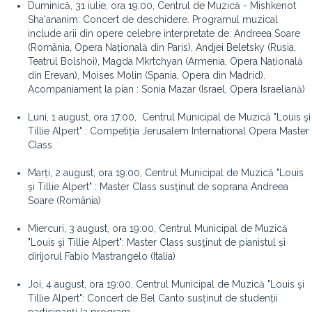
Duminică, 31 iulie, ora 19:00, Centrul de Muzică - Mishkenot
Sha'ananim: Concert de deschidere
. Programul muzical
include arii din opere celebre interpretate de: Andreea Soare
(România, Opera Națională din Paris), Andjei Beletsky (Rusia,
Teatrul Bolshoi), Magda Mkrtchyan (Armenia, Opera Națională
din Erevan), Moises Molin (Spania, Opera din Madrid).
Acompaniament la pian : Sonia Mazar (Israel, Opera Israeliană)
Luni, 1 august, ora 17:00,
Centrul Municipal de Muzică "Louis şi
Tillie Alpert" : Competiția Jerusalem International Opera Master
Class
Marți, 2 august, ora 19:00, Centrul Municipal de Muzică "Louis
şi Tillie Alpert" : Master Class susţinut de soprana Andreea
Soare (România)
Miercuri, 3 august, ora 19:00
, Centrul Municipal de Muzică
"Louis şi Tillie Alpert": Master Class susţinut de pianistul și
dirijorul Fabio Mastrangelo (Italia)
Joi, 4 august, ora 19:00
, Centrul Municipal de Muzică "Louis şi
Tillie Alpert": Concert de Bel Canto susținut de studenții