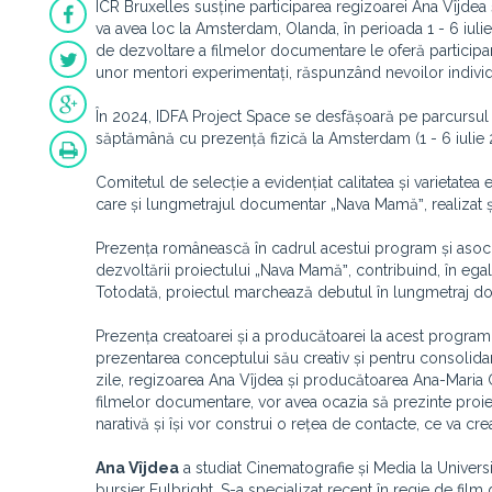
ICR Bruxelles susține participarea regizoarei Ana Vîjdea 
va avea loc la Amsterdam, Olanda, în perioada 1 - 6 iu
de dezvoltare a filmelor documentare le oferă participa
unor mentori experimentați, răspunzând nevoilor individu
În 2024, IDFA Project Space se desfășoară pe parcursul 
săptămână cu prezență fizică la Amsterdam (1 - 6 iulie 
Comitetul de selecție a evidențiat calitatea și varietatea 
care și lungmetrajul documentar „Nava Mamăˮ, realizat ș
Prezența românească în cadrul acestui program și asoci
dezvoltării proiectului „Nava Mamăˮ, contribuind, în e
Totodată, proiectul marchează debutul în lungmetraj do
Prezența creatoarei și a producătoarei la acest program 
prezentarea conceptului său creativ și pentru consolidar
zile, regizoarea Ana Vîjdea și producătoarea Ana-Maria G
filmelor documentare, vor avea ocazia să prezinte proie
narativă și își vor construi o rețea de contacte, ce va cr
Ana Vîjdea
a studiat Cinematografie și Media la Univers
bursier Fulbright. S-a specializat recent în regie de