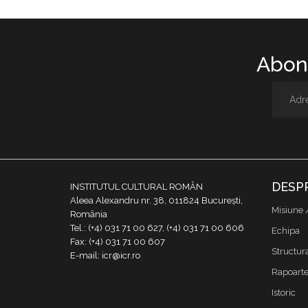
Abone
DESP
INSTITUTUL CULTURAL ROMÂN
Aleea Alexandru nr. 38, 011824 București,
Misiune 
România
Tel.: (+4) 031 71 00 627, (+4) 031 71 00 606
Echipa
Fax: (+4) 031 71 00 607
Structur
E-mail: icr@icr.ro
Rapoarte 
Istoric