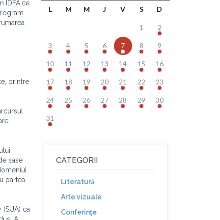
m IDFA,
ce
L
M
M
J
V
S
D
 program
drumarea
1
2
3
4
5
6
7
8
9
o
10
11
12
13
14
15
16
e, printre
17
18
19
20
21
22
23
24
25
26
27
28
29
30
arcursul
31
are.
lui,
CATEGORII
 de șase
 domeniul
u partea
Literatură
Arte vizuale
y (SUA) ca
Conferinţe
dus. A