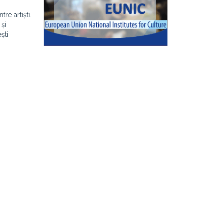
re artiști.
și
ști