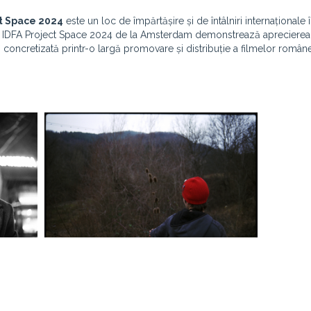
ct Space 2024
este un loc de împărtășire și de întâlniri internaționale înt
film IDFA Project Space 2024 de la Amsterdam demonstrează aprecierea 
i concretizată printr-o largă promovare și distribuție a filmelor române