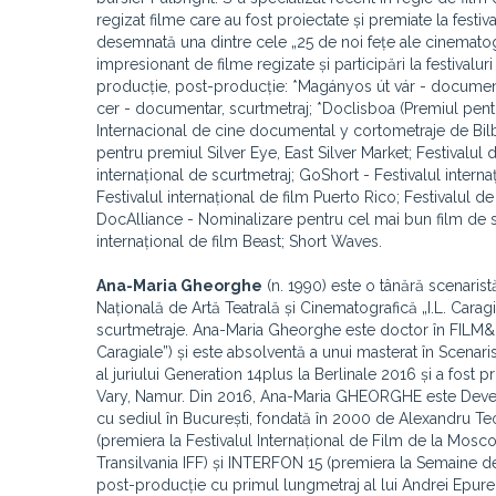
regizat filme care au fost proiectate și premiate la festiv
desemnată una dintre cele „25 de noi fețe ale cinemato
impresionant de filme regizate și participări la festivalu
producție, post-producție: *Magányos út vár - document
cer - documentar, scurtmetraj; *Doclisboa (Premiul pentru
Internacional de cine documental y cortometraje de Bilba
pentru premiul Silver Eye, East Silver Market; Festivalul d
internațional de scurtmetraj; GoShort - Festivalul inter
Festivalul internațional de film Puerto Rico; Festivalul 
DocAlliance - Nominalizare pentru cel mai bun film de 
internațional de film Beast; Short Waves.
Ana-Maria Gheorghe
(n. 1990) este o tânără scenarist
Națională de Artă Teatrală și Cinematografică „I.L. Caragi
scurtmetraje. Ana-Maria Gheorghe este doctor în FILM&ME
Caragiale”) și este absolventă a unui masterat în Scenar
al juriului Generation 14plus la Berlinale 2016 și a fost 
Vary, Namur. Din 2016, Ana-Maria GHEORGHE este Deve
cu sediul în București, fondată în 2000 de Alexand
(premiera la Festivalul Internațional de Film de la Mo
Transilvania IFF) și INTERFON 15 (premiera la Semaine d
post-producție cu primul lungmetraj al lui Andrei Epure