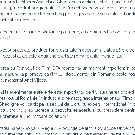
și a producătoarei Ana-Maria Gheorghe la atelierul internațional de fil
lie 2024, în cadrul programului IDFA Project Space 2024. Acest amplu
nților o susținere pe termen lung pentru proiectele selectate, sub în
ale ale cineaștilor.
a patru luni, din iunie până în septembrie, cu două module online și 
2024).
excepționale ale producțiilor prezentate în acest an și a ales 16 proiect
i dezvoltat de cele două tinere artiste române ante-menționate.
erea cu Festivalul de Film IDFA reprezintă un moment important în p
gală măsură, la promovarea filmului documentar din România peste hot
cumentar al Anei Vîjdea.
și la evenimentele aferente este importantă pentru susținerea proiectu
ea rolului României în industria cinematografică internațională. Timp
heorghe vor participa la sesiuni de lucru cu experți internaționali în
ctul propriu și să lucreze la dezvoltarea acestuia, cu precădere pentr
ea premisele unor viitoare colaborări.
itatea Babeș-Bolyai și Regie și Producție de film la Syracuse Universit
 film documentar prin DocNomads, un program de masterat Erasmus Mun