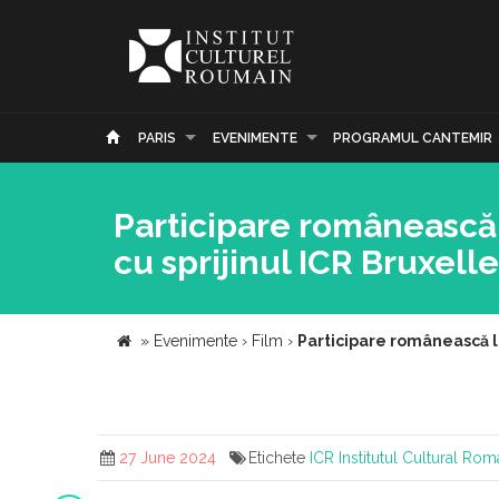
PARIS
EVENIMENTE
PROGRAMUL CANTEMIR
Participare românească
cu sprijinul ICR Bruxell
»
Evenimente
›
Film
›
Participare românească l
27 June 2024
Etichete
ICR
Institutul Cultural Ro