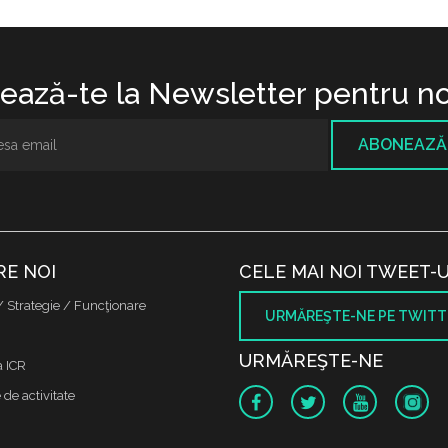
ază-te la Newsletter pentru no
ABONEAZĂ
RE NOI
CELE MAI NOI TWEET-U
/ Strategie / Funcţionare
URMĂREŞTE-NE PE TWITT
URMĂREŞTE-NE
a ICR
de activitate