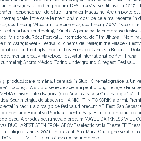
aluri internaționale de film precum IDFA, True/False, Jihlava. În 2017, a 
grafiei independente”, de către Filmmaker Magazine. Are un portofoli
ri internaționale, între care le menționăm doar pe cele mai recente: în 
ar, scurtmetraj; *Albastru - documentar, scurtmetraj 2022: *Face-s-a
 cel mai bun scurtmetraj); *Zinebi. A participat la numeroase festivalur
o -Visions du Réel; Festivalul International de Film Jihlava - Nominal
e film Astra; IsReal - Festival di cinema del reale; In the Palace - Festiv
național de scurtmetraj Nijmegen; Les Films de Cannes à Bucarest; Doku
de documentar creativ MakeDox; Festivalul internațional de film Tirana;
scurtmetraj; Shorts México; Torino Underground Cinegest; Festivalul
ă și producătoare română, licențiată în Studii Cinematografice la Unive
aleˮ București. A scris o serie de scenarii pentru lungmetraje, dar și p
DIA (Universitatea Națională de Artă Teatrală și Cinematografică „I.L
istică. Scurtmetrajul de absolvire - A NIGHT IN TOKORIKI a primit Premi
proiectat în cadrul a circa 90 de festivaluri precum AFI Fest, San Sebasti
lopment and Executive Producer pentru Saga Film, o companie de p
ru Teodorescu. A produs scurtmetraje precum MAYBE DARKNESS WILL 
scova), BUCHAREST SEEN FROM ABOVE (selecționat la Trieste FF, Thessa
e la Critique Cannes 2021). În prezent, Ana-Maria Gheorghe se află în 
, DON'T LET ME DIE și cu câteva noi scurtmetraje.