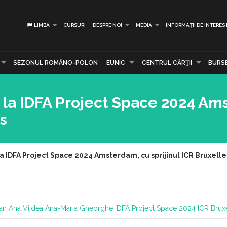
LIMBA
CURSURI
DESPRE NOI
MEDIA
INFORMAȚII DE INTERES
SEZONUL ROMÂNO-POLON
EUNIC
CENTRUL CĂRŢII
BURS
 la IDFA Project Space 2024 Am
es
a IDFA Project Space 2024 Amsterdam, cu sprijinul ICR Bruxelle
man
Ana Vijdea
Ana-Maria Gheorghe
IDFA Project Space 2024
ICR Brux