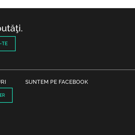
utăţi.
-TE
RI
SUNTEM PE FACEBOOK
ER