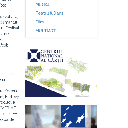
Muzică
fost
u
Teatru & Dans
dezvoltare,
Film
r pământul
i: Festival
MULTIART
izare
al
fest;
rsitatea
entru
.
ul Special
an, Karlovy
roducție
COVER ME
loniki FF,
etapa de