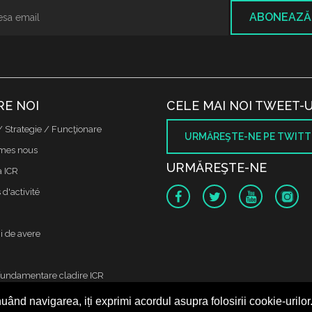
ABONEAZĂ
RE NOI
CELE MAI NOI TWEET-U
/ Strategie / Funcţionare
URMĂREŞTE-NE PE TWITT
mes nous
URMĂREŞTE-NE
a ICR
d'activité
i de avere
fundamentare cladire ICR
uând navigarea, iți exprimi acordul asupra folosirii cookie-urilor