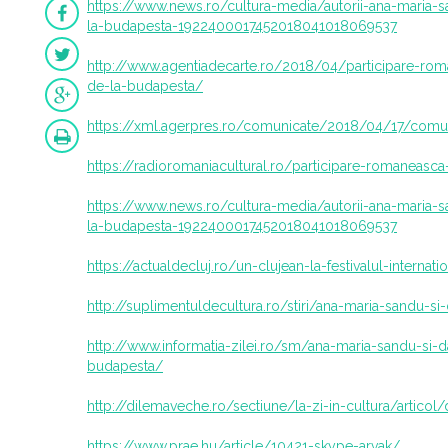
https://www.news.ro/cultura-media/autorii-ana-maria-sa
la-budapesta-1922400017452018041018069537
http://www.agentiadecarte.ro/2018/04/participare-roma
de-la-budapesta/
https://xml.agerpres.ro/comunicate/2018/04/17/comun
https://radioromaniacultural.ro/participare-romaneasca-
https://www.news.ro/cultura-media/autorii-ana-maria-sa
la-budapesta-1922400017452018041018069537
https://actualdecluj.ro/un-clujean-la-festivalul-interna
http://suplimentuldecultura.ro/stiri/ana-maria-sandu-si-
http://www.informatia-zilei.ro/sm/ana-maria-sandu-si-da
budapesta/
http://dilemaveche.ro/sectiune/la-zi-in-cultura/articol
https://www.prae.hu/article/10421-skype-arvak/