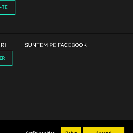
-TE
RI
SUNTEM PE FACEBOOK
ER
.
Setări cookies
Refuz
Accept!