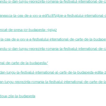
ndu-si-dan-lungu-reprezinta-romania-la-festivalul-international-de-c
neasca-la-cea-de-a-xxv-a-edi%c8%9bie-a-festivalului-international-
icat-de-presa-icr-budapesta--91942
la-cea-de-a-xxv-a-a-festivalului-international-de-carte-de-la-budape
ndu-si-dan-lungu-reprezinta-romania-la-festivalul-international-de-c
tional-de-carte-de-la-budapesta/
dan-lungu-la-festivalul-international-al-cartii-de-la-budapesta-editia
n-lungu-reprezinta-romania-la-festivalul-international-de-carte-de-l
/doua-zile-la-budapesta