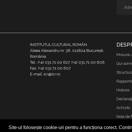
DESP
INSTITUTUL CULTURAL ROMÂN
Aleea Alexandru nr. 38, 011824 București,
Misiune 
România
Tel.: (+4) 031 71 00 627, (+4) 031 71 00 606
Qui som
Fax: (+4) 031 71 00 607
Structur
E-mail: icr@icr.ro
Rapports 
Histoire
Declaraţi
Achizitii
Nota de 
Contact
Site-ul folosește cookie-uri pentru a funcționa corect. Contin