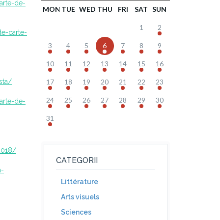
arte-de-
MON
TUE
WED
THU
FRI
SAT
SUN
1
2
de-carte-
3
4
5
6
7
8
9
10
11
12
13
14
15
16
sta/
17
18
19
20
21
22
23
24
25
26
27
28
29
30
arte-de-
31
-2018/
CATEGORII
a-
Littérature
Arts visuels
Sciences