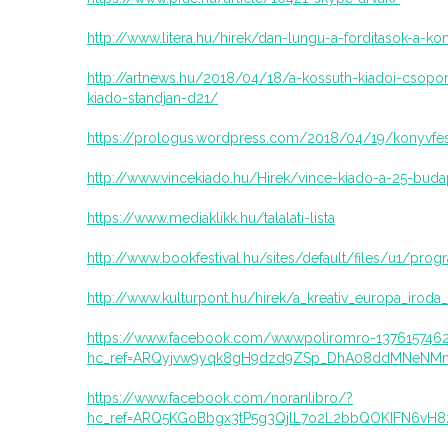
http://www.litera.hu/hirek/dan-lungu-a-forditasok-a-kon
http://artnews.hu/2018/04/18/a-kossuth-kiadoi-csopo
kiado-standjan-d21/
https://prologus.wordpress.com/2018/04/19/konyvfes
http://www.vincekiado.hu/Hirek/vince-kiado-a-25-buda
https://www.mediaklikk.hu/talalati-lista
http://www.bookfestival.hu/sites/default/files/u1/pro
http://www.kulturpont.hu/hirek/a_kreativ_europa_irod
https://www.facebook.com/wwwpoliromro-137615746
hc_ref=ARQyjvw9yqk8gH9dzd9ZSp_DhA08ddMNeNMn
https://www.facebook.com/noranlibro/?
hc_ref=ARQ5KGoBbgx3tP5g3QjlL7o2L2bbQOKIFN6vH8z