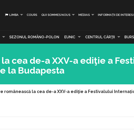
LIMBA
COURS
QUI SOMMES NOUS
MÉDIAS
INFORMAȚII DE INTERES
SEZONUL ROMÂNO-POLON
EUNIC
CENTRUL CĂRŢII
BURS
la cea de-a XXV-a ediţie a Fest
de la Budapesta
re românească la cea de-a XXV-a ediţie a Festivalului Internaț