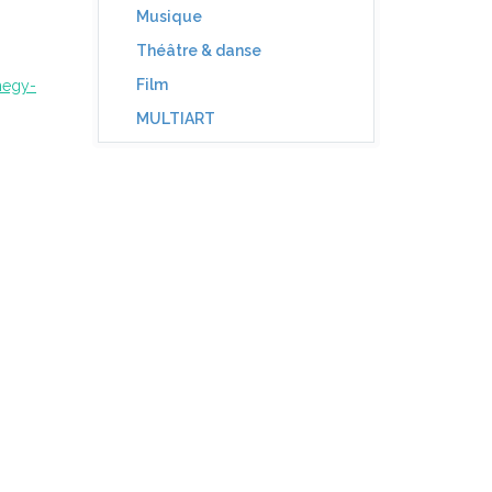
Musique
Théâtre & danse
Film
hegy-
MULTIART