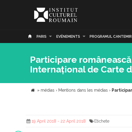
PARIS
EVÉNEMENTS
PROGRAMUL CANTEMIR
Participare românească 
Internațional de Carte 
»
médias
›
Mentions dans les médias
›
Participa
19 April 2018 - 22 April 2018
Etichete