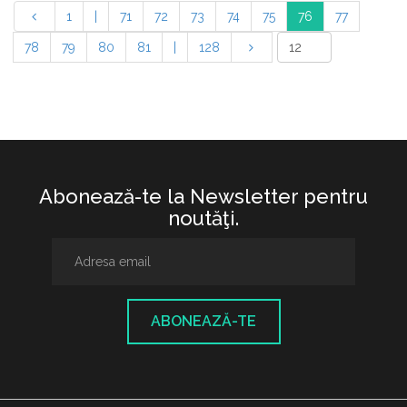
1
|
71
72
73
74
75
76
77
78
79
80
81
|
128
Abonează-te la Newsletter pentru
noutăţi.
ABONEAZĂ-TE