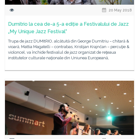
20 May 2018
Dumitrio la cea de-a 5-a ediție a Festivalului de Jazz
„My Unique Jazz Festival”
Trupa de jazz DUMItRIO, alcătuită din George Dumitriu – chitară &
vioară, Mattia Magatelli – contrabas, Kristijan Krajnčan – percuţie &
violoncel, va închide festivalul de jazz organizat de reţeaua
institutelor culturale naţionale din Uniunea Europeană,