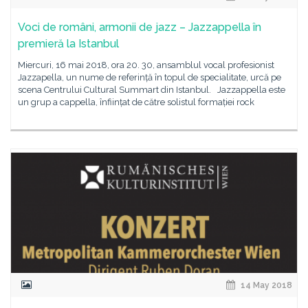
Voci de români, armonii de jazz – Jazzappella în
premieră la Istanbul
Miercuri, 16 mai 2018, ora 20. 30, ansamblul vocal profesionist
Jazzapella, un nume de referință în topul de specialitate, urcă pe
scena Centrului Cultural Summart din Istanbul. Jazzappella este
un grup a cappella, înființat de către solistul formației rock
14 May 2018