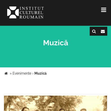
Muzică
»
Evenimente
›
Muzică