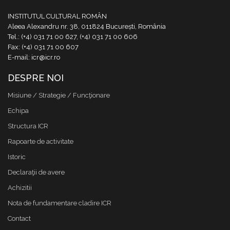
INSTITUTUL CULTURAL ROMÂN
Aleea Alexandru nr. 38, 011824 București, România
Tel.: (+4) 031 71 00 627, (+4) 031 71 00 606
Fax: (+4) 031 71 00 607
E-mail: icr@icr.ro
DESPRE NOI
Misiune / Strategie / Funcţionare
Echipa
Structura ICR
Rapoarte de activitate
Istoric
Declaraţii de avere
Achizitii
Nota de fundamentare cladire ICR
Contact