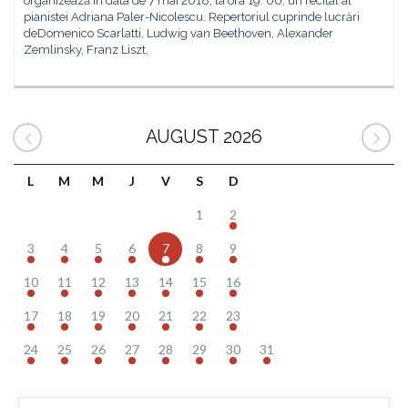
organizează în data de 7 mai 2018, la ora 19. 00, un recital al
pianistei Adriana Paler-Nicolescu. Repertoriul cuprinde lucrări
deDomenico Scarlatti, Ludwig van Beethoven, Alexander
Zemlinsky, Franz Liszt,
AUGUST 2026
L
M
M
J
V
S
D
1
2
3
4
5
6
7
8
9
10
11
12
13
14
15
16
17
18
19
20
21
22
23
24
25
26
27
28
29
30
31