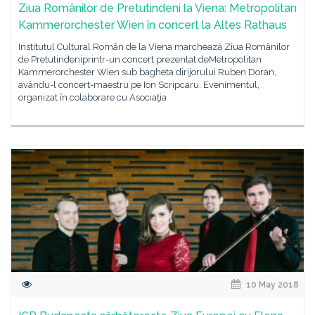
Ziua Românilor de Pretutindeni la Viena: Metropolitan
Kammerorchester Wien în concert la Altes Rathaus
Institutul Cultural Român de la Viena marchează Ziua Românilor
de Pretutindeniprintr-un concert prezentat deMetropolitan
Kammerorchester Wien sub bagheta dirijorului Ruben Doran,
avându-l concert-maestru pe Ion Scripcaru. Evenimentul,
organizat în colaborare cu Asociaţia
10 May 2018