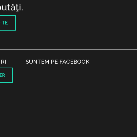
utăţi.
-TE
RI
SUNTEM PE FACEBOOK
ER