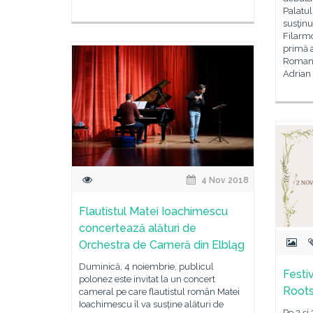
Palatul
susţin
Filarmo
primă 
Roman 
Adrian
4 Nov 2018
Flautistul Matei Ioachimescu
concertează alături de
Orchestra de Cameră din Elbląg
Duminică, 4 noiembrie, publicul
Festi
polonez este invitat la un concert
Roots
cameral pe care flautistul român Matei
Ioachimescu îl va susține alături de
Pe 2 și