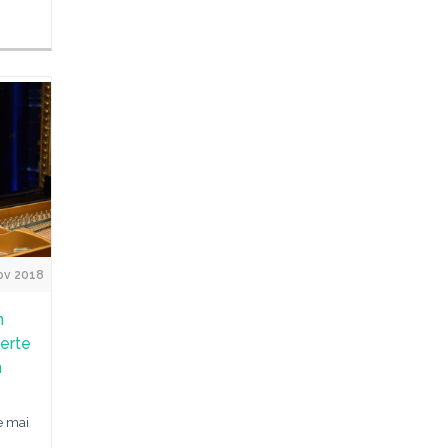
ov 2018
n
erte
n
le mai