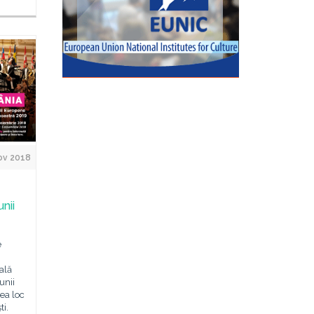
ov 2018
nii
e
uală
unii
ea loc
i.