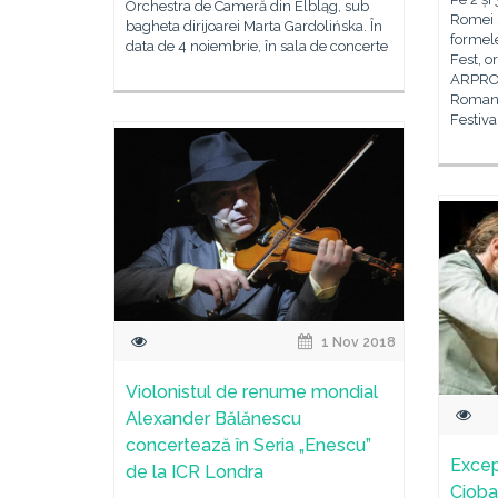
Orchestra de Cameră din Elbląg, sub
Romei s
bagheta dirijoarei Marta Gardolińska. În
formele
data de 4 noiembrie, în sala de concerte
Fest, o
ARPRO 
Romania
Festiva
1 Nov 2018
Violonistul de renume mondial
Alexander Bălănescu
concertează în Seria „Enescu”
Excep
de la ICR Londra
Cioban