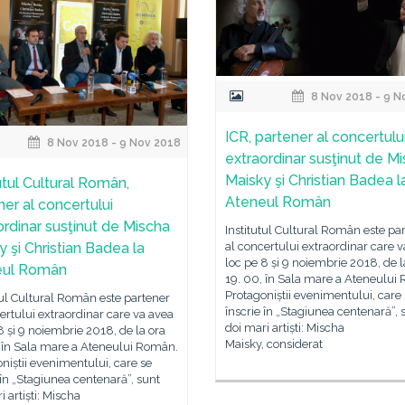
8 Nov 2018 - 9 N
ICR, partener al concertulu
8 Nov 2018 - 9 Nov 2018
extraordinar susţinut de M
Maisky şi Christian Badea l
utul Cultural Român,
Ateneul Român
ner al concertului
ordinar susţinut de Mischa
Institutul Cultural Român este pa
y şi Christian Badea la
al concertului extraordinar care 
loc pe 8 și 9 noiembrie 2018, de l
eul Român
19. 00, în Sala mare a Ateneului
Protagoniștii evenimentului, care
tul Cultural Român este partener
înscrie în „Stagiunea centenară”, 
ertului extraordinar care va avea
doi mari artiști: Mischa
8 și 9 noiembrie 2018, de la ora
Maisky, considerat
, în Sala mare a Ateneului Român.
niștii evenimentului, care se
 în „Stagiunea centenară”, sunt
i artiști: Mischa