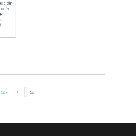
sic din
ie, în
CR
’s
ă
127