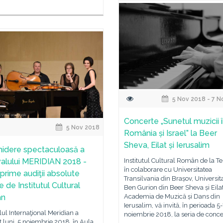
5 Nov 2018 - 7 N
Concerte „Sunetul muzicii 
5 Nov 2018
România și Israel” la Beer
Sheva, Eilat și Ierusalim
idere spectaculoasă a
valului MERIDIAN 2018 -
Institutul Cultural Român de la Tel
în colaborare cu Universitatea
 prime audiţii absolute
Transilvania din Brașov, Universit
e de Institutul Cultural
Ben Gurion din Beer Sheva și Eilat,
ân
Academia de Muzică și Dans din
Ierusalim, vă invită, în perioada 5
lul Internaţional Meridian a
noiembrie 2018, la seria de conce
 luni, 5 noiembrie 2018, în Aula