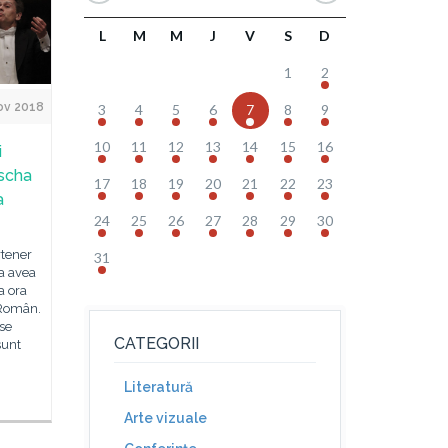
L
M
M
J
V
S
D
1
2
ov 2018
3
4
5
6
7
8
9
10
11
12
13
14
15
16
i
ischa
17
18
19
20
21
22
23
a
24
25
26
27
28
29
30
rtener
31
va avea
a ora
 Român.
 se
CATEGORII
sunt
Literatură
Arte vizuale