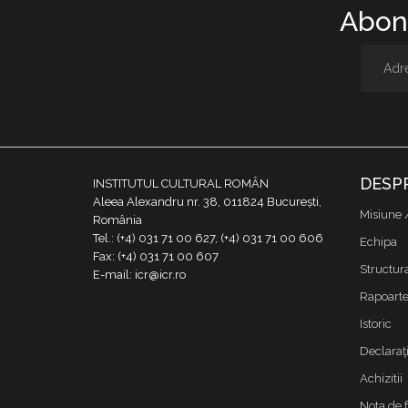
Abone
DESP
INSTITUTUL CULTURAL ROMÂN
Aleea Alexandru nr. 38, 011824 București,
Misiune 
România
Tel.: (+4) 031 71 00 627, (+4) 031 71 00 606
Echipa
Fax: (+4) 031 71 00 607
Structur
E-mail: icr@icr.ro
Rapoarte 
Istoric
Declaraţi
Achizitii
Nota de 