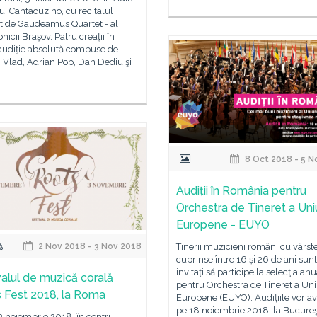
ui Cantacuzino, cu recitalul
ut de Gaudeamus Quartet - al
nicii Braşov. Patru creaţii în
audiţie absolută compuse de
Vlad, Adrian Pop, Dan Dediu şi
8 Oct 2018 - 5 N
Audiții în România pentru
Orchestra de Tineret a Uniu
Europene - EUYO
2 Nov 2018 - 3 Nov 2018
Tinerii muzicieni români cu vârst
cuprinse între 16 și 26 de ani sunt
invitați să participe la selecţia an
valul de muzică corală
pentru Orchestra de Tineret a Uni
 Fest 2018, la Roma
Europene (EUYO). Audițiile vor av
pe 18 noiembrie 2018, la Bucureşt
 3 noiembrie 2018, în centrul