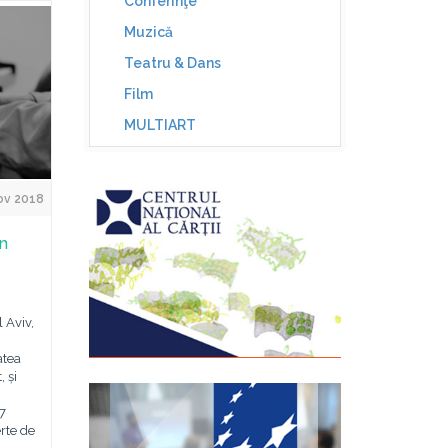
Conferinţe
Muzică
Teatru & Dans
Film
MULTIART
ov 2018
în
 Aviv,
atea
 și
-7
rte de