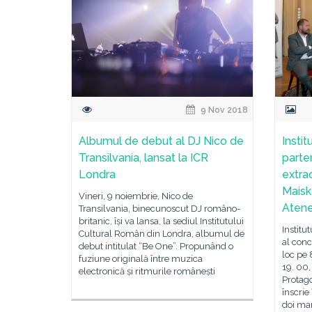
9 Nov 2018
Albumul de debut al DJ Nico de
Instit
Transilvania, lansat la ICR
parte
Londra
extra
Maisk
Vineri, 9 noiembrie, Nico de
Aten
Transilvania, binecunoscut DJ româno-
britanic, își va lansa, la sediul Institutului
Institu
Cultural Român din Londra, albumul de
al conc
debut intitulat “Be One”. Propunând o
loc pe 
fuziune originală între muzica
19. 00
electronică și ritmurile românești
Protago
înscrie
doi mar