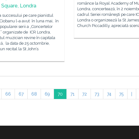
românce la Royal Academy of Mu
 Square, Londra
Londra, concertează, în 2 noiembr
cadrul Seriei româneşti pe care I
 succesului pe care pianistul
Londra o organizează la St James
Ciobanu l-a avut în luna mai, în
Church Piccadilly, apreciată scen
popularei serii a „Concertelor
” organizate de ICR Londra,
tul muzician revine în capitala
că, la data de 25 octombrie,
un recital la St John’s
66
67
68
69
70
71
72
73
74
75
|