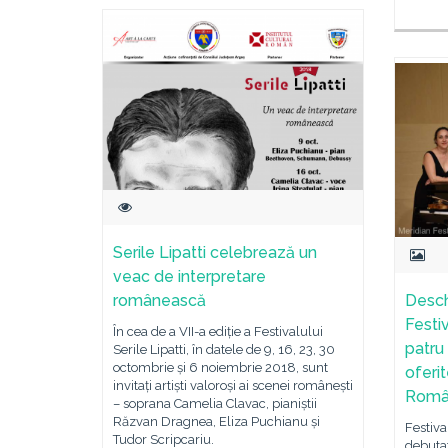
Serile Lipatti celebrează un
veac de interpretare
românească
Desch
Festi
În cea de a VII-a ediție a Festivalului
patru
Serile Lipatti, în datele de 9, 16, 23, 30
octombrie și 6 noiembrie 2018, sunt
oferit
invitați artiști valoroși ai scenei românești
Rom
– soprana Camelia Clavac, pianiștii
Răzvan Dragnea, Eliza Puchianu și
Festiva
Tudor Scripcariu.
debutat