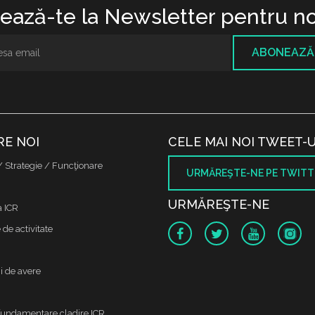
ază-te la Newsletter pentru no
ABONEAZĂ
RE NOI
CELE MAI NOI TWEET-U
/ Strategie / Funcţionare
URMĂREŞTE-NE PE TWITT
URMĂREŞTE-NE
a ICR
de activitate
i de avere
fundamentare cladire ICR