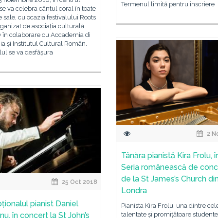
Termenul limită pentru înscriere
e va celebra cântul coral în toate
 sale, cu ocazia festivalului Roots
rganizat de asociația culturală
în colaborare cu Accademia di
 și Institutul Cultural Român.
lul se va desfășura
2 N
Tânăra pianistă Kira Frolu, î
Seria românească de conc
de la St James’s Church di
25 Oct 2018
Londra
ționalul pianist Daniel
Pianista Kira Frolu, una dintre ce
u, în concert la St John’s
talentate și promițătoare studente