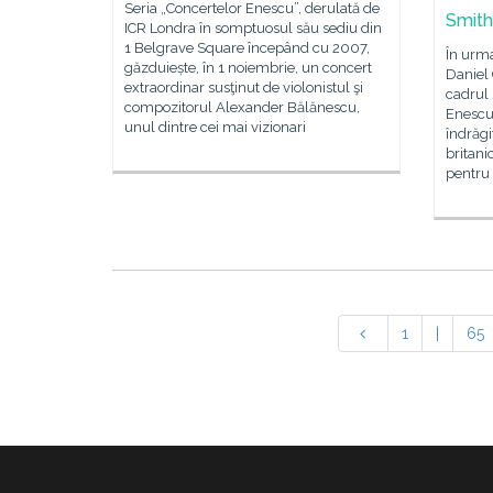
Seria „Concertelor Enescu”, derulată de
Smith
ICR Londra în somptuosul său sediu din
1 Belgrave Square începând cu 2007,
În urma
găzduiește, în 1 noiembrie, un concert
Daniel 
extraordinar susţinut de violonistul şi
cadrul 
compozitorul Alexander Bălănescu,
Enescu
unul dintre cei mai vizionari
îndrăgi
britani
pentru 
1
|
65