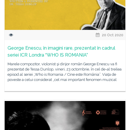
20 Oct 2020
George Enescu, în imagini rare, prezentat în cadrul
seriei ICR Londra “WHO IS ROMANIA”
Marele compozitor, violonist şi dirijor român George Enescu va fi
prezentat de Tessa Dunlop, vineri, 23 octombrie, în cel de-al treilea
episod al seriei „Who is Romania / Cine este România”. Viața de
poveste a celui considerat „cel mai important fenomen muzical