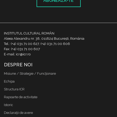
ABONEAZĂ-TE
INSTITUTUL CULTURAL ROMÂN
Aleea Alexandru nr. 38, 011824 București, România
Tel.: (+4) 031 71 00 627, (+4) 031 71 00 606
Fax: (+4) 031 71 00 607
E-mail: icr@icr.ro
DESPRE NOI
Misiune / Strategie / Funcţionare
Echipa
Structura ICR
Rapoarte de activitate
Istoric
Declaraţii de avere