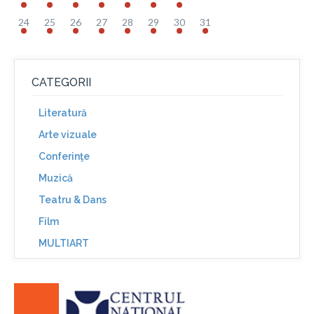
24
25
26
27
28
29
30
31
CATEGORII
Literatură
Arte vizuale
Conferinţe
Muzică
Teatru & Dans
Film
MULTIART