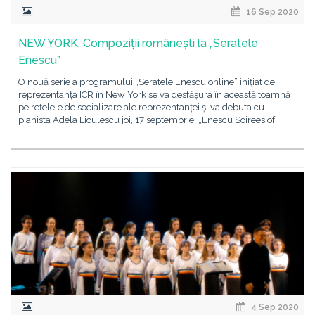
16 Sep 2020
NEW YORK. Compoziții românești la „Seratele
Enescu”
O nouă serie a programului „Seratele Enescu online” inițiat de
reprezentanța ICR în New York se va desfășura în această toamnă
pe rețelele de socializare ale reprezentanței și va debuta cu
pianista Adela Liculescu joi, 17 septembrie. „Enescu Soirees of
4 Sep 2020