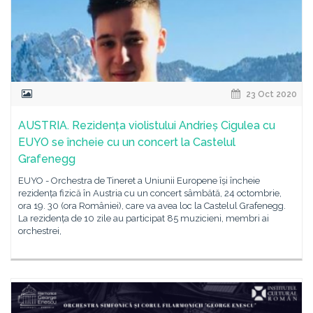
23 Oct 2020
AUSTRIA. Rezidența violistului Andrieș Cigulea cu
EUYO se încheie cu un concert la Castelul
Grafenegg
EUYO - Orchestra de Tineret a Uniunii Europene își încheie
rezidența fizică în Austria cu un concert sâmbătă, 24 octombrie,
ora 19. 30 (ora României), care va avea loc la Castelul Grafenegg.
La rezidența de 10 zile au participat 85 muzicieni, membri ai
orchestrei,