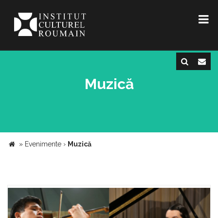
Muzică
»
Evenimente
›
Muzică