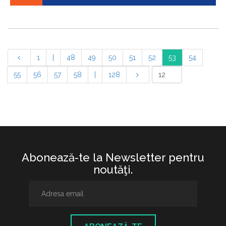
1
|
48
49
50
51
52
53
54
55
56
57
58
|
128
Abonează-te la Newsletter pentru
noutăţi.