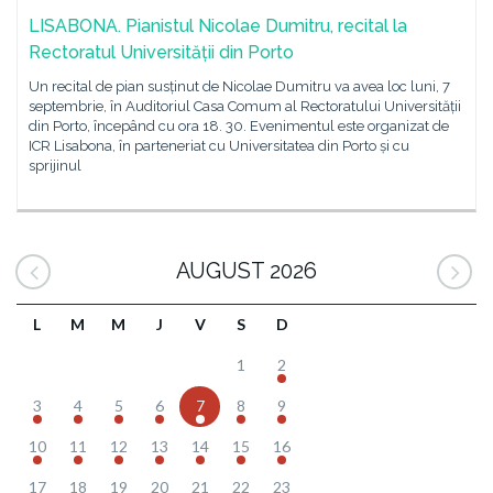
LISABONA. Pianistul Nicolae Dumitru, recital la
Rectoratul Universității din Porto
Un recital de pian susținut de Nicolae Dumitru va avea loc luni, 7
septembrie, în Auditoriul Casa Comum al Rectoratului Universității
din Porto, începând cu ora 18. 30. Evenimentul este organizat de
ICR Lisabona, în parteneriat cu Universitatea din Porto și cu
sprijinul
AUGUST 2026
L
M
M
J
V
S
D
1
2
3
4
5
6
7
8
9
10
11
12
13
14
15
16
17
18
19
20
21
22
23