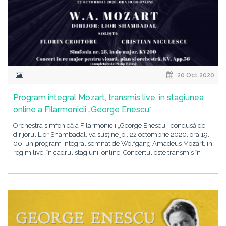
20 Oct 2020
Program integral Mozart, transmis live, în stagiunea
online a Filarmonicii „George Enescu“
Orchestra simfonică a Filarmonicii „George Enescu”, condusă de
dirijorul Lior Shambadal, va susține joi, 22 octombrie 2020, ora 19.
00, un program integral semnat de Wolfgang Amadeus Mozart, în
regim live, în cadrul stagiunii online. Concertul este transmis în