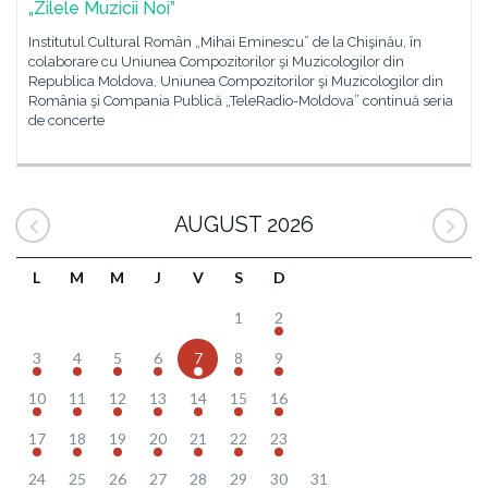
„Zilele Muzicii Noi”
Institutul Cultural Român „Mihai Eminescu” de la Chişinău, în
colaborare cu Uniunea Compozitorilor şi Muzicologilor din
Republica Moldova, Uniunea Compozitorilor şi Muzicologilor din
România şi Compania Publică „TeleRadio-Moldova” continuă seria
de concerte
AUGUST 2026
L
M
M
J
V
S
D
1
2
3
4
5
6
7
8
9
10
11
12
13
14
15
16
17
18
19
20
21
22
23
24
25
26
27
28
29
30
31