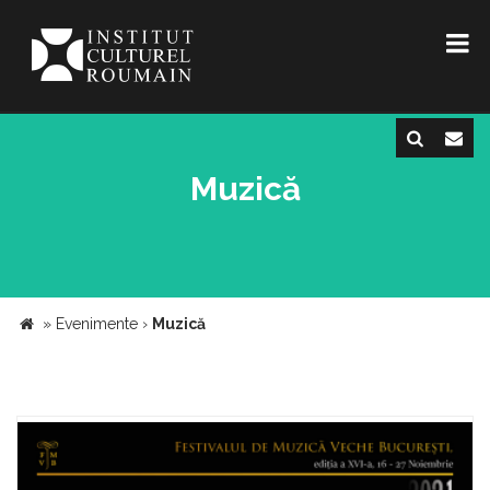
Muzică
»
Evenimente
›
Muzică