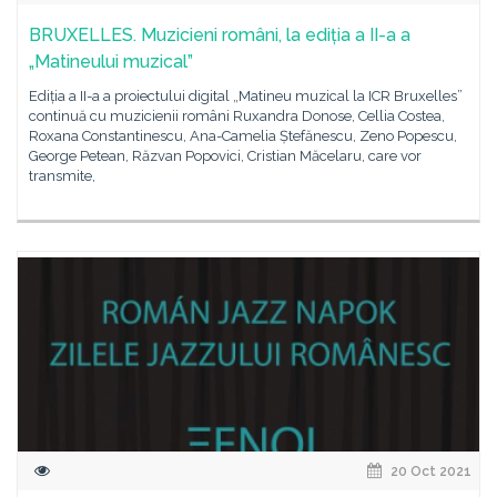
BRUXELLES. Muzicieni români, la ediția a II-a a
„Matineului muzical”
Ediția a II-a a proiectului digital „Matineu muzical la ICR Bruxelles”
continuă cu muzicienii români Ruxandra Donose, Cellia Costea,
Roxana Constantinescu, Ana-Camelia Ștefănescu, Zeno Popescu,
George Petean, Răzvan Popovici, Cristian Măcelaru, care vor
transmite,
20 Oct 2021