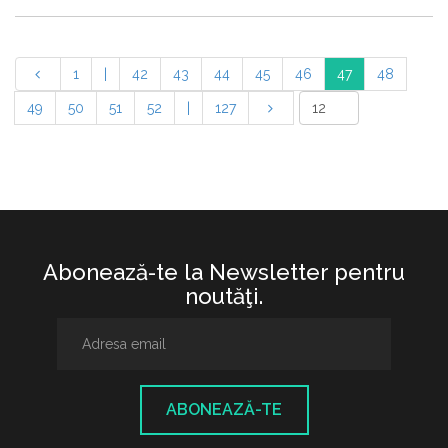
1
|
42
43
44
45
46
47
48
49
50
51
52
|
127
Abonează-te la Newsletter pentru
noutăţi.
ABONEAZĂ-TE