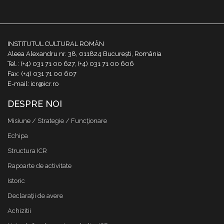
INSTITUTUL CULTURAL ROMÂN
Aleea Alexandru nr. 38, 011824 București, România
Tel.: (+4) 031 71 00 627, (+4) 031 71 00 606
Fax: (+4) 031 71 00 607
E-mail: icr@icr.ro
DESPRE NOI
Misiune / Strategie / Funcţionare
Echipa
Structura ICR
Rapoarte de activitate
Istoric
Declaraţii de avere
Achizitii