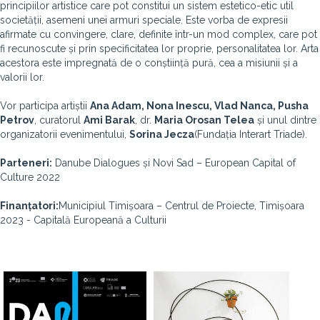
principiilor artistice care pot constitui un sistem estetico-etic util
societății, asemeni unei armuri speciale. Este vorba de expresii
afirmate cu convingere, clare, definite într-un mod complex, care pot
fi recunoscute și prin specificitatea lor proprie, personalitatea lor. Arta
acestora este impregnată de o conștiință pură, cea a misiunii și a
valorii lor.
Vor participa artiștii
Ana Adam, Nona Inescu, Vlad Nanca, Pusha
Petrov
, curatorul
Ami Barak
, dr.
Maria Orosan Telea
și unul dintre
organizatorii evenimentului,
Sorina Jecza
(Fundația Interart Triade).
Parteneri:
Danube Dialogues și Novi Sad – European Capital of
Culture 2022
Finanțatori:
Municipiul Timișoara – Centrul de Proiecte, Timișoara
2023 - Capitală Europeană a Culturii