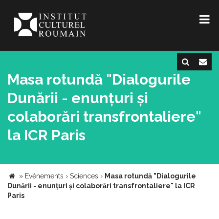
Masa rotundă "Dialogurile
Dunării - enunțuri și
colaborări transfrontaliere"
la ICR Paris
»
Evénements
›
Sciences
›
Masa rotundă "Dialogurile
Dunării - enunțuri și colaborări transfrontaliere" la ICR
Paris