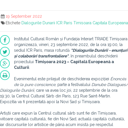
19 September 2022
Etichete
Dialogurile Dunarii
ICR Paris
Timisoara Capitala Europeana
Institutul Cultural Român și Fundația Interart TRIADE Timișoara
organizează, vineri, 23 septembrie 2022, de la ora 19:00, la
sediul ICR Paris, masa rotundă
"Dialogurile Dunării - enunțuri
și colaborări transfrontaliere"
, în preambulul deschiderii
proiectului
Timișoara 2023 – Capitală Europeană a
Culturii
.
Evenimentul este prilejuit de deschiderea expoziției
Énoncés
de la pure conscience
, parte a festivalului
Danube Dialogues/
Dialogurile Dunării
, care va avea loc joi, 22 septembrie de la ora
19:30, la Centrul Cultural Sârb din Paris, 123 Rue Saint-Martin.
Expozitia va fi prezentată apoi la Novi Sad și Timișoara.
Artiștii care expun la Centrul cultural sârb sunt fie din Timișoara,
viitoare capitală culturală, fie din Novi Sad, actuală capitală culturală,
iar discursurile lor artistice de până acum insistă pe respectul