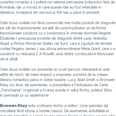
curentul romantic a conferit noi valențe percepției britanicilor față de
România, dar și modul în care aceste idei au fost reflectate în
literatură, începând din secolul al XIX-lea și până în prezent.
Cele două invitate vor face cunoscute mai multe povești de dragoste
pe cât de impresionante, pe atât de surprinzătoare: un alchimist
transilvănean căsătorit cu o londoneză în vremea domniei Reginei
Elisabeta I; presupusa poveste de dragoste dintre Lady Arabella
Stuart și Prințul Moldovei Ștefan cel Surd, care a zguduit din temelii
curtea Regelui James I, sau istoria extraordinarei Maria Grant, care s-a
căsătorit cu radicalul C.A Rosetti, unul dintre conducătorii Revoluției
de la 1848.
Cele două invitate vor prezenta un scurt parcurs interesant al unei
altfel de istorii, de mare impact și inspirație, pornind de la creația
literară romantică până ȋn zilele noastre. Lucy Abel Smith și Bronwen
Riley vor face, de asemenea, o prezentare a Festivalului de Carte
„Transilvania”, organizat și în anul acesta în satul Richiș, județul Sibiu,
în perioada 12-14 septembrie.
Bronwen Riley
este scriitoare, lector și editor, zona specială de
cercetare fiind istoria și lumea clasică. De asemenea, activitatea ei