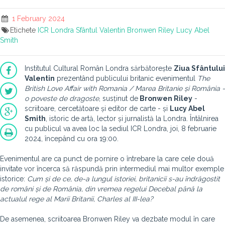
1 February 2024
Etichete
ICR Londra
Sfântul Valentin
Bronwen Riley
Lucy Abel
Smith
Institutul Cultural Român Londra sărbătorește
Ziua Sfântului
Valentin
prezentând publicului britanic evenimentul
The
British Love Affair with Romania / Marea Britanie și România -
o poveste de dragoste
, susținut de
Bronwen Riley
-
scriitoare, cercetătoare și editor de carte - și
Lucy Abel
Smith
, istoric de artă, lector și jurnalistă la Londra. Întâlnirea
cu publicul va avea loc la sediul ICR Londra, joi, 8 februarie
2024, începând cu ora 19:00.
Evenimentul are ca punct de pornire o întrebare la care cele două
invitate vor încerca să răspundă prin intermediul mai multor exemple
istorice:
Cum și de ce, de-a lungul istoriei, britanicii s-au îndrăgostit
de români și de România, din vremea regelui Decebal până la
actualul rege al Marii Britanii, Charles al III-lea?
De asemenea, scriitoarea Bronwen Riley va dezbate modul în care