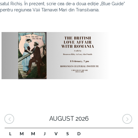
satul Richiș. În prezent, scrie cea de-a doua ediție „Blue Guide”
pentru regiunea Văii Târnavei Mari din Transilvania.
AUGUST 2026
L
M
M
J
V
S
D