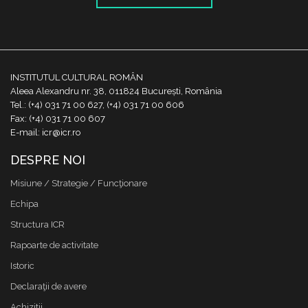
INSTITUTUL CULTURAL ROMÂN
Aleea Alexandru nr. 38, 011824 București, România
Tel.: (+4) 031 71 00 627, (+4) 031 71 00 606
Fax: (+4) 031 71 00 607
E-mail: icr@icr.ro
DESPRE NOI
Misiune / Strategie / Funcţionare
Echipa
Structura ICR
Rapoarte de activitate
Istoric
Declaraţii de avere
Achizitii