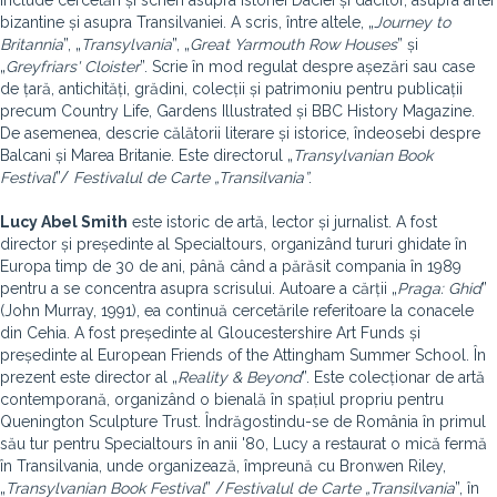
include cercetări și scrieri asupra istoriei Daciei și dacilor, asupra artei
bizantine și asupra Transilvaniei. A scris, între altele, „
Journey to
Britannia
”, „
Transylvania
”, „
Great Yarmouth Row Houses
” și
„
Greyfriars' Cloister
”. Scrie în mod regulat despre așezări sau case
de țară, antichități, grădini, colecții și patrimoniu pentru publicații
precum Country Life, Gardens Illustrated și BBC History Magazine.
De asemenea, descrie călătorii literare și istorice, îndeosebi despre
Balcani și Marea Britanie. Este directorul „
Transylvanian Book
Festival
”/
Festivalul de Carte „Transilvania”
.
Lucy Abel Smith
este istoric de artă, lector și jurnalist. A fost
director și președinte al Specialtours, organizând tururi ghidate în
Europa timp de 30 de ani, până când a părăsit compania în 1989
pentru a se concentra asupra scrisului. Autoare a cărții „
Praga: Ghid
”
(John Murray, 1991), ea continuă cercetările referitoare la conacele
din Cehia. A fost președinte al Gloucestershire Art Funds și
președinte al European Friends of the Attingham Summer School. În
prezent este director al „
Reality & Beyond
”. Este colecționar de artă
contemporană, organizând o bienală în spațiul propriu pentru
Quenington Sculpture Trust. Îndrăgostindu-se de România în primul
său tur pentru Specialtours în anii '80, Lucy a restaurat o mică fermă
în Transilvania, unde organizează, împreună cu Bronwen Riley,
„
Transylvanian Book Festival
” /
Festivalul de Carte „Transilvania
”, în