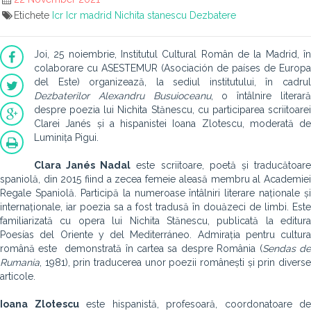
Etichete
Icr
Icr madrid
Nichita stanescu
Dezbatere
Joi, 25 noiembrie, Institutul Cultural Român de la Madrid, în
colaborare cu ASESTEMUR (Asociación de países de Europa
del Este) organizează, la sediul institutului, în cadrul
Dezbaterilor Alexandru Busuioceanu
, o întâlnire literar
despre poezia lui Nichita Stănescu, cu participarea scriitoarei
Clarei Janés și a hispanistei Ioana Zlotescu, moderată de
Luminița Pigui.
Clara Janés Nadal
este scriitoare, poetă și traducătoar
spaniolă, din 2015 fiind a zecea femeie aleasă membru al Academiei
Regale Spaniolă. Participă la numeroase întâlniri literare naționale și
internaționale, iar poezia sa a fost tradusă în douăzeci de limbi. Este
familiarizată cu opera lui Nichita Stănescu, publicată la editura
Poesías del Oriente y del Mediterráneo. Admirația pentru cultura
română este demonstrată în cartea sa despre România (
Sendas d
Rumania
, 1981), prin traducerea unor poezii românești și prin diverse
articole.
Ioana Zlotescu
este hispanistă, profesoară, coordonatoare de