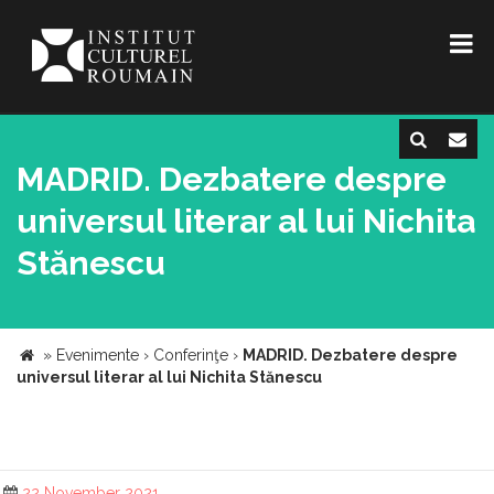
MADRID. Dezbatere despre
universul literar al lui Nichita
Stănescu
»
Evenimente
›
Conferinţe
›
MADRID. Dezbatere despre
universul literar al lui Nichita Stănescu
22 November 2021