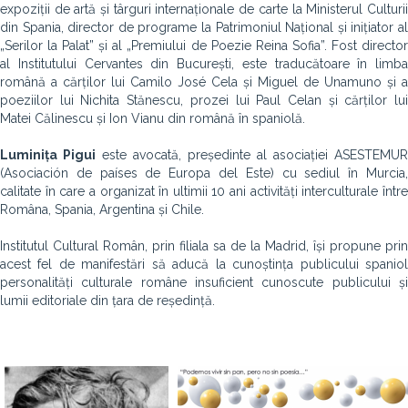
expoziții de artă și târguri internaționale de carte la Ministerul Culturii
din Spania, director de programe la Patrimoniul Național și inițiator al
„Serilor la Palat” și al „Premiului de Poezie Reina Sofia”. Fost director
al Institutului Cervantes din București, este traducătoare în limba
română a cărților lui Camilo José Cela și Miguel de Unamuno și a
poeziilor lui Nichita Stănescu, prozei lui Paul Celan și cărților lui
Matei Călinescu și Ion Vianu din română în spaniolă.
Luminița Pigui
este avocată, președinte al asociației ASESTEMUR
(Asociación de países de Europa del Este) cu sediul în Murcia,
calitate în care a organizat în ultimii 10 ani activități interculturale între
Româna, Spania, Argentina și Chile.
Institutul Cultural Român, prin filiala sa de la Madrid, își propune prin
acest fel de manifestări să aducă la cunoștința publicului spaniol
personalități culturale române insuficient cunoscute publicului și
lumii editoriale din țara de reședință.