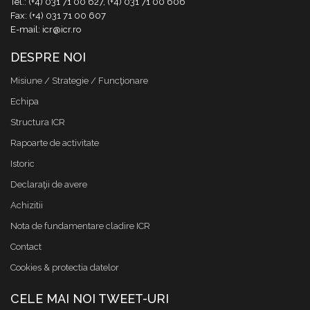
Tel.: (+4) 031 71 00 627, (+4) 031 71 00 606
Fax: (+4) 031 71 00 607
E-mail: icr@icr.ro
DESPRE NOI
Misiune / Strategie / Funcţionare
Echipa
Structura ICR
Rapoarte de activitate
Istoric
Declaraţii de avere
Achizitii
Nota de fundamentare cladire ICR
Contact
Cookies & protectia datelor
CELE MAI NOI TWEET-URI