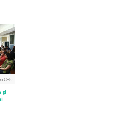
un 2009
e şi
ii