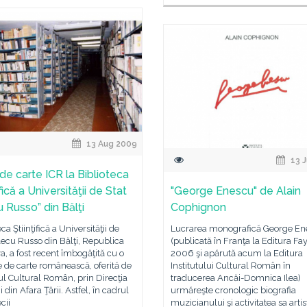
13 Aug 2009
13 J
de carte ICR la Biblioteca
ifică a Universităţii de Stat
"George Enescu" de Alain
u Russo” din Bălţi
Cophignon
ca Ştiinţifică a Universităţii de
Lucrarea monografică George En
lecu Russo din Bălţi, Republica
(publicată în Franţa la Editura Fa
, a fost recent îmbogăţită cu o
2006 şi apărută acum la Editura
e de carte românească, oferită de
Institutului Cultural Român în
tul Cultural Român, prin Direcţia
traducerea Ancăi-Domnica Ilea)
din Afara Ţării. Astfel, în cadrul
urmăreşte cronologic biografia
cii
muzicianului şi activitatea sa artis