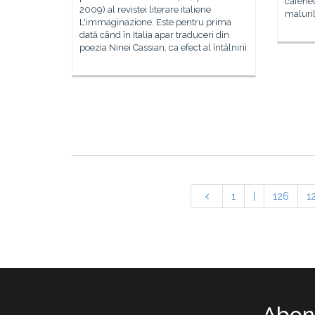
cafenel
2009) al revistei literare italiene
maluril
L'immaginazione. Este pentru prima
dată când în Italia apar traduceri din
poezia Ninei Cassian, ca efect al întâlnirii
1
|
126
1
Abone