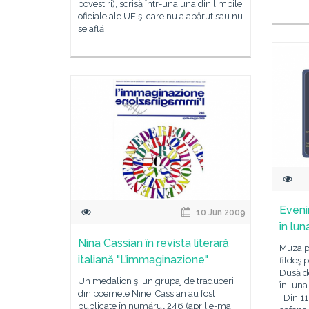
povestiri), scrisă într-una una din limbile
oficiale ale UE şi care nu a apărut sau nu
se află
Eveni
10 Jun 2009
în lun
Nina Cassian în revista literară
Muza po
italiană "L’immaginazione"
fildeş 
Dusă d
Un medalion şi un grupaj de traduceri
în luna
din poemele Ninei Cassian au fost
Din 11 
publicate în numărul 246 (aprilie-mai