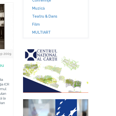
Conferinţe
Muzică
Teatru & Dans
Film
MULTIART
ep 2009
neu
dia
ţia ICR
lumul
 utan
ă la
 Dan