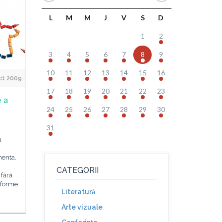
L
M
M
J
V
S
D
1
2
3
4
5
6
7
8
9
10
11
12
13
14
15
16
ct 2009
17
18
19
20
21
22
23
e a
24
25
26
27
28
29
30
31
a
menta.
CATEGORII
 fără
e forme
Literatură
Arte vizuale