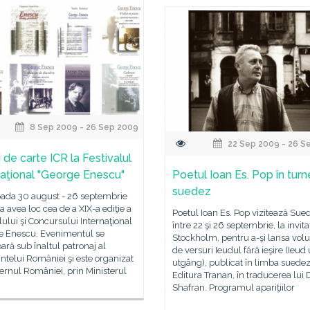
8 Sep 2009 - 26 Sep 2009
22 Sep 2009 - 26 S
 de carte ICR la Festivalul
naţional "George Enescu"
Poetul Ioan Es. Pop în tur
suedez
oada 30 august - 26 septembrie
 avea loc cea de a XIX-a ediţie a
Poetul Ioan Es. Pop vizitează Sue
lului şi Concursului Internaţional
între 22 şi 26 septembrie, la invita
e Enescu. Evenimentul se
Stockholm, pentru a-şi lansa vo
ară sub înaltul patronaj al
de versuri Ieudul fără ieşire (Ieud
ntelui României şi este organizat
utgång), publicat în limba suedez
rnul României, prin Ministerul
Editura Tranan, în traducerea lui
Shafran. Programul apariţiilor