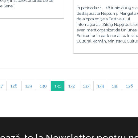
e și 5 institute culturale de pe
e Senei,
În perioada 11 – 16 iunie 2009 s-a
desfăşurat la Neptun şi Mangalia
de-a opta ediţie a Festivalului
Internaţional „Zile şi Nopţi de Lite
eveniment organizat de Uniunea
Scriitorilor în parteneriat cu Instit
Cultural Român, Ministerul Culturi
27
128
129
130
131
132
133
134
135
136
ază-te la Newsletter pentru no