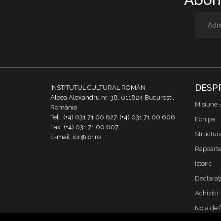
DESP
INSTITUTUL CULTURAL ROMÂN
Aleea Alexandru nr. 38, 011824 București,
Misiune 
România
Tel.: (+4) 031 71 00 627, (+4) 031 71 00 606
Echipa
Fax: (+4) 031 71 00 607
Structur
E-mail: icr@icr.ro
Rapoarte 
Istoric
Declaraţi
Achizitii
Nota de 