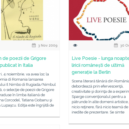
3 Nov 2009
30 O
 de poezii de Grigore
Live Poesie - lunga noapt
publicat în Italia
liricii românești de ultimă
generație la Berlin
i, 4 noiembrie, va avea loc la
mia di Romania lansarea
Scena literară tânără din Români
lui Il Nimbo di Rugiada/Nimbul
debordează prin efervescenţă,
, o selecţie de poezii de Grigore
creativitate şi dorinţa de a experi
traduse în limba italiană de
Sparge convenţionalul pentru a
na Corcodel, Tatiana Ciobanu şi
pătrunde în alte domenii artistice,
 Lupaşcu. Ediţia este îngrijitã de
nicio reţinere, fără nicio teamă d
inedite de prezentare. Se simte