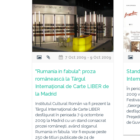
7 Oct 2009 - 9 Oct 2009
"Rumanía in fabula": proza
Stand
românească la Târgul
Inter
Internaţional de Carte LIBER de
În peri
la Madrid
2009 va
Festiva
Institutul Cultural Român va fi prezent la
„Georg
Târgul Internaţional de Carte LIBER
desfăşo
desfăşurat în perioada 7-9 octombrie
Preşedi
2009 la Madrid cu un stand consacrat
de Guve
prozei româneşti, având sloganul
Rumanía in fabula. Vor fi expuse peste
250 de titluri publicate de 24 de