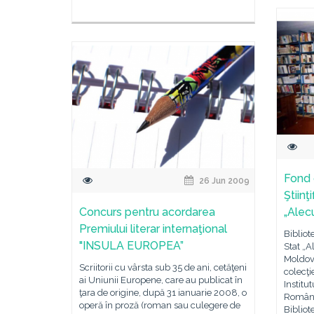
Fond 
26 Jun 2009
Ştiinţ
Concurs pentru acordarea
„Alec
Premiului literar internaţional
Bibliote
"INSULA EUROPEA”
Stat „A
Moldova
Scriitorii cu vârsta sub 35 de ani, cetăţeni
colecţi
ai Uniunii Europene, care au publicat în
Institu
ţara de origine, după 31 ianuarie 2008, o
Români 
operă în proză (roman sau culegere de
Bibliote