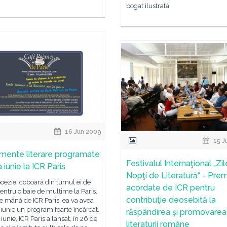
bogat ilustrată
16 Jun 2009
15 J
mente literare programate
Festivalul Internaţional „Zil
a iunie la ICR Paris
Nopţi de Literatură“ - Prem
eziei coboară din turnul ei de
acordate de ICR pentru
pentru o baie de mulțime la Paris.
contribuţie deosebită la
e mână de ICR Paris, ea va avea
 iunie un program foarte încărcat.
răspândirea şi promovarea
iunie, ICR Paris a lansat, în 26 de
literaturii române