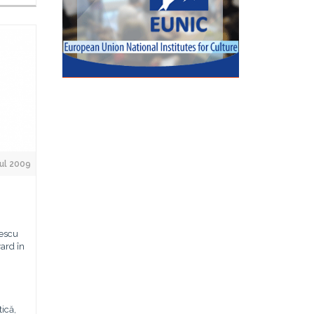
ul 2009
escu
yard în
tică,