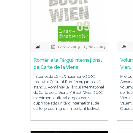
12 Nov 2009 - 15 Nov 2009
România la Târgul Internaţional
Volum
de Carte de la Viena
Vieru 
În perioada 12 – 15 noiembrie 2009,
Miercur
Institutul Cultural Român organizează
Accade
standul României la Târgul Internaţional
volumu
de Carte de la Viena / Buch Wien 2009,
de Rouă
eveniment cultural amplu care
Vieru, 
cuprinde atât un târg internaţional de
Valenti
carte, precum şi un important festival
Claudia