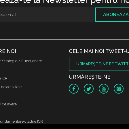
ABONEAZĂ
RE NOI
CELE MAI NOI TWEET-U
/ Strategie / Funcţionare
URMĂREŞTE-NE PE TWITT
URMĂREŞTE-NE
a ICR
de activitate
i de avere
fundamentare cladire ICR