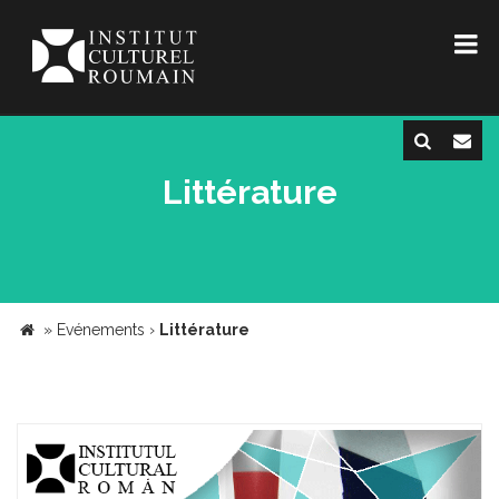
Littérature
»
Evénements
›
Littérature