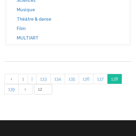
Sciences
Musique
Théâtre & danse
Film
MULTIART
1
|
133
134
135
136
137
138
139